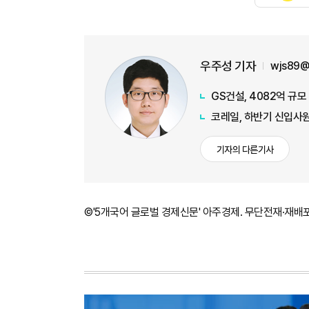
우주성 기자
wjs89@
GS건설, 4082억 규
코레일, 하반기 신입사원
기자의 다른기사
©'5개국어 글로벌 경제신문' 아주경제. 무단전재·재배