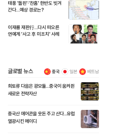
태풍 '돌핀'·'찬홈' 한반도 빗겨
간다…예상 경로는?
이재룡 재판行…다시 떠오른
연예계 '사고 후 미조치' 사례
글로벌 뉴스
중국
일본
베트남
희토류 다음은 광모듈…중국이 움켜쥔
새로운 전략자산
중국산 에어콘을 웃돈 주고 산다...유럽
열광시킨 메이디