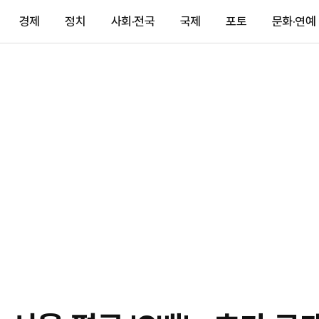
경제
정치
사회·전국
국제
포토
문화·연예