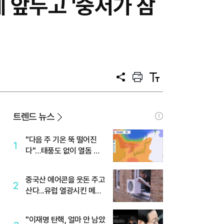
제 앞두고 '중저가 잠
공
프
텍
유
린
스
트
트
크
기
트렌드 뉴스
"다음 주 기온 뚝 떨어진
1
다"…태풍도 없이 열돔 박
살 낸 '이것'
중국산 에어콘을 웃돈 주고
2
산다...유럽 열광시킨 메이
디
"이재명 탄핵, 얼마 안 남았