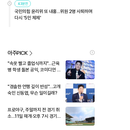
43분전
국민의힘 윤리위 또 내홍…위원 2명 사퇴하며
다시 '5인 체제'
아주PICK
"속옷 빨고 졸업식까지"…근육
병 학생 돌본 공익, 코미디언 김
규원이었다
"경솔한 언행 깊이 반성"…고개
숙인 신동엽, 무슨 일이길래?
프로야구, 주말까지 전 경기 취
소…11일 재개·오후 7시 경기
시작