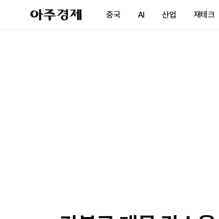
아
중국
AI
산업
재테크
주
경
제