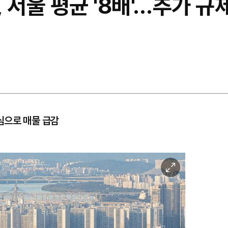
 서울 평균 '8배'…추가 규
중심으로 매물 급감
이
미
지
확
대