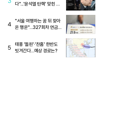
3
다"...'윤석열 탄핵' 맞힌 무
당, '성지글' 등장
"서울 여행하는 꿈 뒤 찾아
4
온 행운"…327회차 연금
복권720+ 당첨번호조회
주목
태풍 '돌핀'·'찬홈' 한반도
5
빗겨간다…예상 경로는?