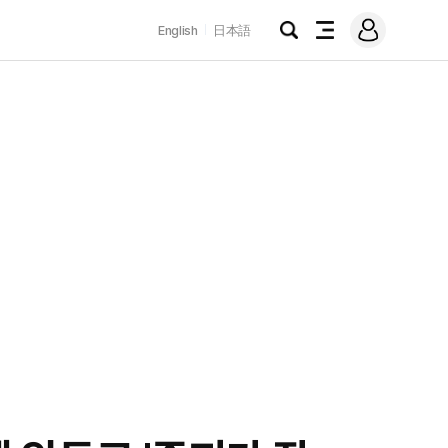
로
English
日本語
그
검
전
인
색
체
메
뉴