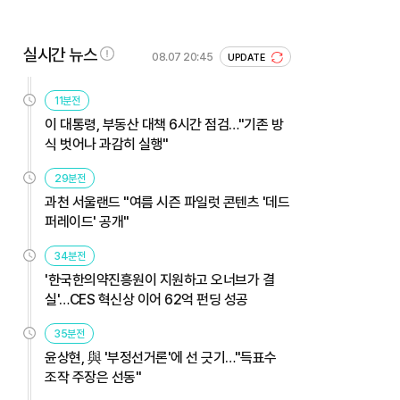
실시간 뉴스
08.07 20:45
UPDATE
11분전
이 대통령, 부동산 대책 6시간 점검…"기존 방
식 벗어나 과감히 실행"
29분전
과천 서울랜드 "여름 시즌 파일럿 콘텐츠 '데드
퍼레이드' 공개"
34분전
'한국한의약진흥원이 지원하고 오너브가 결
실'…CES 혁신상 이어 62억 펀딩 성공
35분전
윤상현, 與 '부정선거론'에 선 긋기…"득표수
조작 주장은 선동"