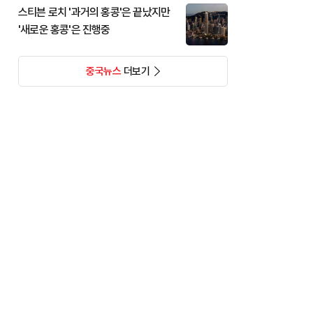
스티븐 로치 '과거의 홍콩'은 끝났지만
'새로운 홍콩'은 진행중
중국뉴스
더보기