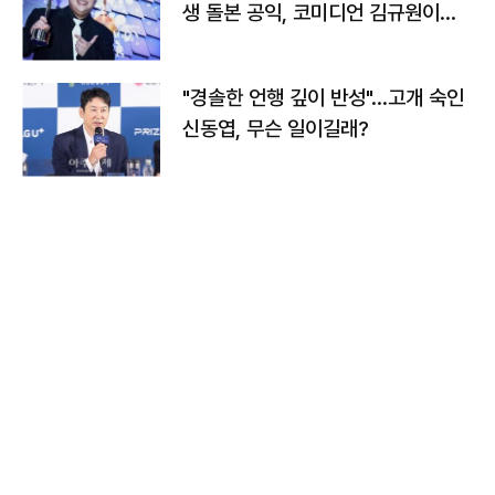
생 돌본 공익, 코미디언 김규원이었
다
"경솔한 언행 깊이 반성"…고개 숙인
신동엽, 무슨 일이길래?