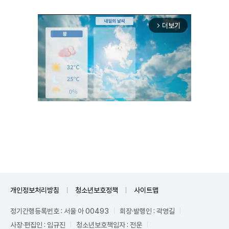
더보기
arrow_forward_ios
Mute
개인정보처리방침
청소년보호정책
사이트맵
정기간행등록번호 : 서울 아 00493
회장·발행인 : 곽영길
사장·편집인 : 임규진
청소년보호책임자 : 전운