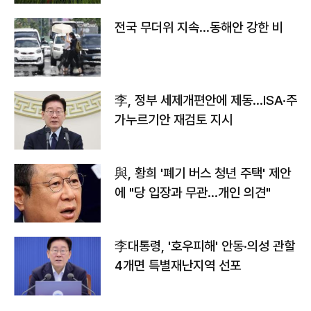
전국 무더위 지속…동해안 강한 비
李, 정부 세제개편안에 제동…ISA·주
가누르기안 재검토 지시
與, 황희 '폐기 버스 청년 주택' 제안
에 "당 입장과 무관…개인 의견"
李대통령, '호우피해' 안동·의성 관할
4개면 특별재난지역 선포