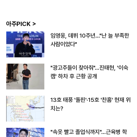
아주PICK >
임영웅, 데뷔 10주년…"난 늘 부족한
사람이었다"
"광고주들이 찾아줘"…진태현, '이숙
캠' 하차 후 근황 공개
13호 태풍 '돌핀'·15호 '찬홈' 현재 위
치는?
"속옷 빨고 졸업식까지"…근육병 학