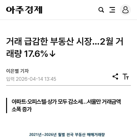
로
아
그
검
전
주
인
색
체
경
메
제
뉴
거래 급감한 부동산 시장…2월 거
래량 17.6%↓
이은별 기자
공
텍
입력 2026-04-14 13:45
유
스
트
크
기
아파트·오피스텔·상가 모두 감소세…서울만 거래금액
소폭 증가