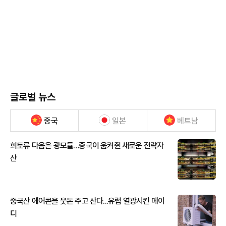
글로벌 뉴스
중국
일본
베트남
희토류 다음은 광모듈…중국이 움켜쥔 새로운 전략자
산
중국산 에어콘을 웃돈 주고 산다...유럽 열광시킨 메이
디