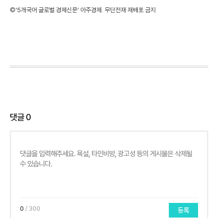
©'5개국어 글로벌 경제신문' 아주경제. 무단전재·재배포 금지
댓글
0
0
/ 300
등록