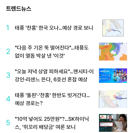
트렌드뉴스
1
태풍 '찬홈' 한국 오나…예상 경로 보니
"다음 주 기온 뚝 떨어진다"…태풍도
2
없이 열돔 박살 낸 '이것'
"오늘 저녁 상암 피하세요"…맨시티·이
3
강인·리센느 뜬다, 6호선 혼잡 예상
태풍 '돌핀'·'찬홈' 한반도 빗겨간다…
4
예상 경로는?
"10억 넣어도 25만원"?…SK하이닉
5
스, '쥐꼬리 배당금' 여론 보니