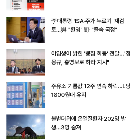
李대통령 'ISA·주가 누르기' 재검
토…與 "환영" 野 "졸속 국정"
이임생이 밝힌 '빵집 회동' 전말…"정
몽규, 홍명보로 하라 지시"
주유소 기름값 12주 연속 하락…L당
1800원대 유지
불볕더위에 온열질환자 202명 발
생…3명 숨져