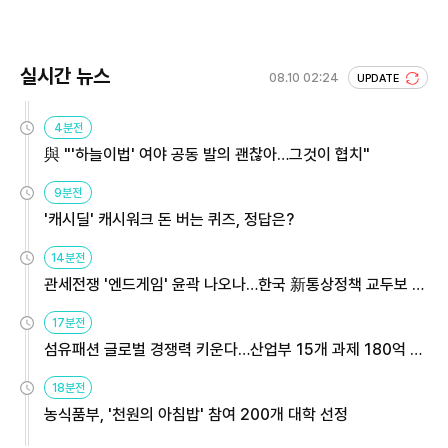
실시간 뉴스
08.10 02:24
UPDATE
4분전
與 "'하늘이법' 여야 공동 발의 괜찮아…그것이 협치"
9분전
'캐시딜' 캐시워크 돈 버는 퀴즈, 정답은?
14분전
관세전쟁 '엔드게임' 윤곽 나오나…한국 新통상정책 교두보 활
용해야
17분전
섬유패션 글로벌 경쟁력 키운다…산업부 15개 과제 180억 지
원
18분전
농식품부, '천원의 아침밥' 참여 200개 대학 선정