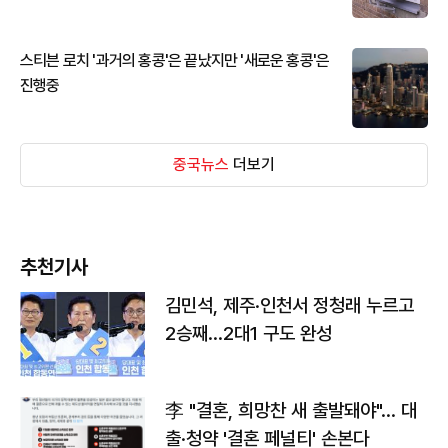
스티븐 로치 '과거의 홍콩'은 끝났지만 '새로운 홍콩'은
진행중
중국뉴스
더보기
추천기사
김민석, 제주·인천서 정청래 누르고
2승째…2대1 구도 완성
李 "결혼, 희망찬 새 출발돼야"… 대
출·청약 '결혼 페널티' 손본다