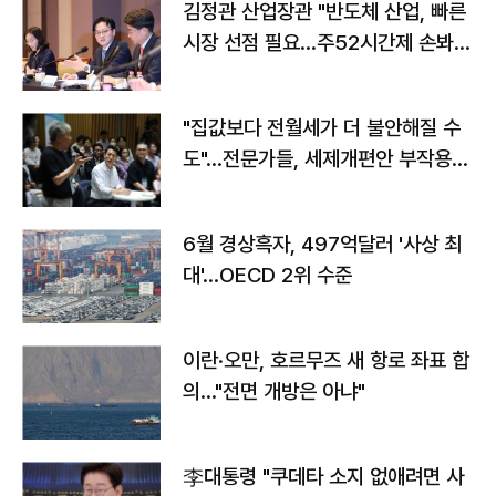
김정관 산업장관 "반도체 산업, 빠른
시장 선점 필요…주52시간제 손봐
야"
"집값보다 전월세가 더 불안해질 수
도"…전문가들, 세제개편안 부작용
우려
6월 경상흑자, 497억달러 '사상 최
대'…OECD 2위 수준
이란·오만, 호르무즈 새 항로 좌표 합
의…"전면 개방은 아냐"
李대통령 "쿠데타 소지 없애려면 사