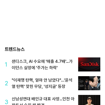
트렌드뉴스
샌디스크, AI 수요에 '매출 4.7배'…가
1
이던스 실망에 '주가는 하락'
"이재명 탄핵, 얼마 안 남았다"...'윤석
2
열 탄핵' 맞힌 무당, '성지글' 등장
신남성연대 배인규 대표 사망…인천 아
3