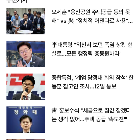
추천기사
오세훈 "용산공원 주택공급 동의 못
해" vs 與 "정치적 어젠다로 사용"
맞불
李대통령 "외신서 보던 폭염 상황 현
실로…모든 행정력 총동원하라"
종합특검, '계엄 당정대 회의 참석' 한
동훈 참고인 조사...12일 통보
靑 홍보수석 "세금으로 집값 잡겠다
는 생각 없어…주택 공급 '속도전'"