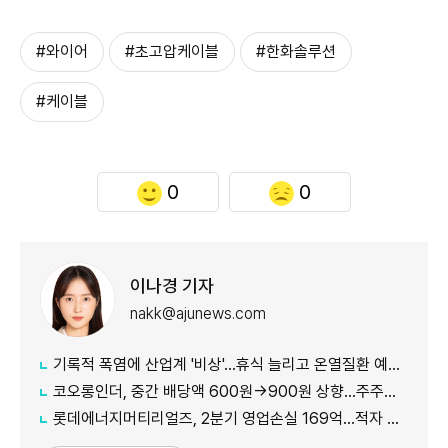
#와이어
#초고압케이블
#한화솔루션
#케이블
0
0
이나경 기자
nakk@ajunews.com
기록적 폭염에 산업계 '비상'…휴식 늘리고 온열질환 예방 총력
코오롱인더, 중간 배당액 600원→900원 상향...주주가치 제고 차원
롯데에너지머티리얼즈, 2분기 영업손실 169억...적자 지속