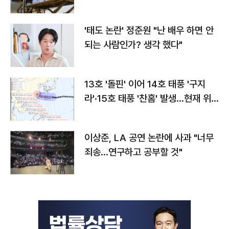
'태도 논란' 정준원 "난 배우 하면 안
되는 사람인가? 생각 했다"
13호 '돌핀' 이어 14호 태풍 '구지
라'·15호 태풍 '찬홈' 발생…현재 위
치와 이동경로는?
이상준, LA 공연 논란에 사과 "너무
죄송…연구하고 공부할 것"