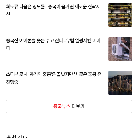
희토류 다음은 광모듈…중국이 움켜쥔 새로운 전략자
산
중국산 에어콘을 웃돈 주고 산다...유럽 열광시킨 메이
디
스티븐 로치 '과거의 홍콩'은 끝났지만 '새로운 홍콩'은
진행중
중국뉴스
더보기