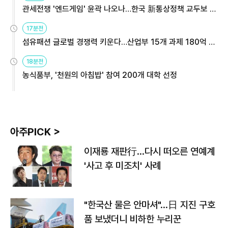
관세전쟁 '엔드게임' 윤곽 나오나…한국 新통상정책 교두보 활
용해야
17분전
섬유패션 글로벌 경쟁력 키운다…산업부 15개 과제 180억 지
원
18분전
농식품부, '천원의 아침밥' 참여 200개 대학 선정
아주PICK >
이재룡 재판行…다시 떠오른 연예계
'사고 후 미조치' 사례
"한국산 물은 안마셔"…日 지진 구호
품 보냈더니 비하한 누리꾼