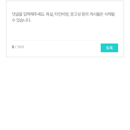
0
/ 300
등록