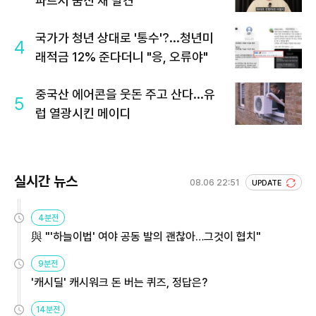
파트서 숨진 채 발견
국가가 청년 상대로 '통수'?...청년미
4
래적금 12% 준다더니 "응, 오류야"
중국산 에어콘을 웃돈 주고 산다...유
5
럽 열광시킨 메이디
실시간 뉴스
08.06 22:51
UPDATE
4분전
與 "'하늘이법' 여야 공동 발의 괜찮아…그것이 협치"
9분전
'캐시딜' 캐시워크 돈 버는 퀴즈, 정답은?
14분전