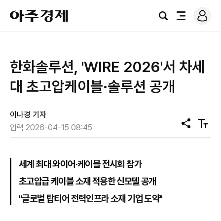
로
아
그
검
전
주
인
색
체
경
메
제
뉴
한화솔루션, 'WIRE 2026'서 차세
대 초고압케이블·솔루션 공개
이나경 기자
공
텍
입력 2026-04-15 08:45
유
스
트
크
기
세계 최대 와이어·케이블 전시회 참가
초고압급 케이블 소재 적용한 신모델 공개
"글로벌 탑티어 전력인프라 소재 기업 도약"