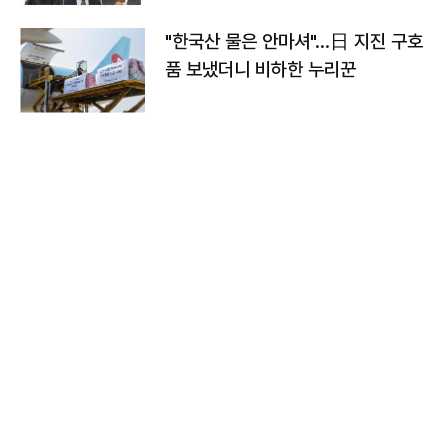
"한국산 물은 안마셔"…日 지진 구호
품 보냈더니 비하한 누리꾼