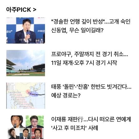
아주PICK >
"경솔한 언행 깊이 반성"…고개 숙인
신동엽, 무슨 일이길래?
프로야구, 주말까지 전 경기 취소…
11일 재개·오후 7시 경기 시작
태풍 '돌핀'·'찬홈' 한반도 빗겨간다…
예상 경로는?
이재룡 재판行…다시 떠오른 연예계
'사고 후 미조치' 사례