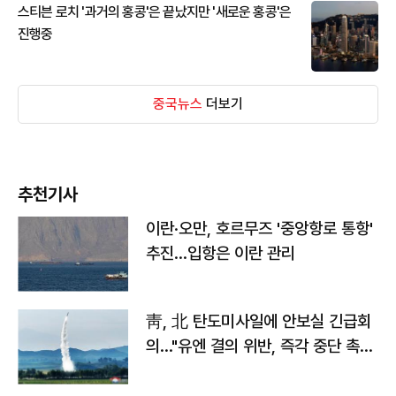
스티븐 로치 '과거의 홍콩'은 끝났지만 '새로운 홍콩'은
진행중
중국뉴스
더보기
추천기사
이란·오만, 호르무즈 '중앙항로 통항'
추진…입항은 이란 관리
靑, 北 탄도미사일에 안보실 긴급회
의…"유엔 결의 위반, 즉각 중단 촉
구"