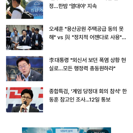
정…한밤 '열대야' 지속
오세훈 "용산공원 주택공급 동의 못
해" vs 與 "정치적 어젠다로 사용"
맞불
李대통령 "외신서 보던 폭염 상황 현
실로…모든 행정력 총동원하라"
종합특검, '계엄 당정대 회의 참석' 한
동훈 참고인 조사...12일 통보