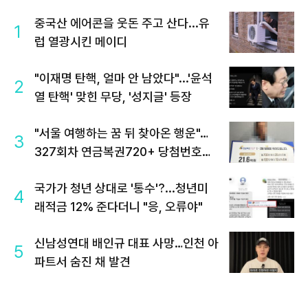
중국산 에어콘을 웃돈 주고 산다...유
1
럽 열광시킨 메이디
"이재명 탄핵, 얼마 안 남았다"...'윤석
2
열 탄핵' 맞힌 무당, '성지글' 등장
"서울 여행하는 꿈 뒤 찾아온 행운"…
3
327회차 연금복권720+ 당첨번호조
회 주목
국가가 청년 상대로 '통수'?...청년미
4
래적금 12% 준다더니 "응, 오류야"
신남성연대 배인규 대표 사망…인천 아
5
파트서 숨진 채 발견