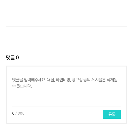
댓글
0
0
/ 300
등록