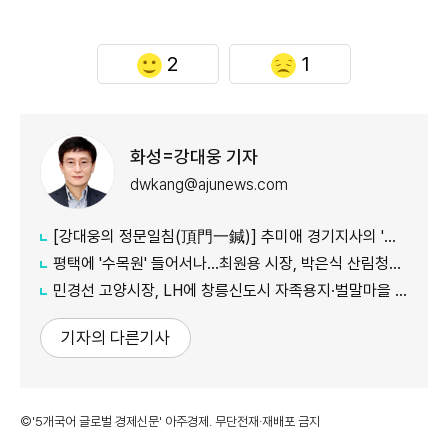
2
1
화성=강대웅 기자
dwkang@ajunews.com
[강대웅의 정문일침(頂門一鍼)] 추미애 경기지사의 '지방세입구조 개혁' 정부가 답할 차례다
평택에 '수목원' 들어서나...최원용 시장, 박은식 산림청장에게 국유지 활용 건의
민경선 고양시장, LH에 창릉신도시 자족용지·벌말마을 편입 협조 요청
기자의 다른기사
©'5개국어 글로벌 경제신문' 아주경제. 무단전재·재배포 금지