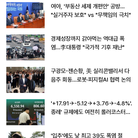
여야, '부동산 세제 개편안' 공방…
"실거주자 보호" vs "무책임의 극치"
경제성장까지 갉아먹는 역대급 폭
염…李대통령 "국가적 기후 재난"
구광모-젠슨황, 美 실리콘밸리서 다
음주 회동…로봇·피지컬AI 협력 논의
'+17.91→-5.12→+3.76→-4.8%'…'
종레' 규제에도 여전히 롤러코스터
타는 코스피
'입추'에도 낮 최고 39도 폭염 절