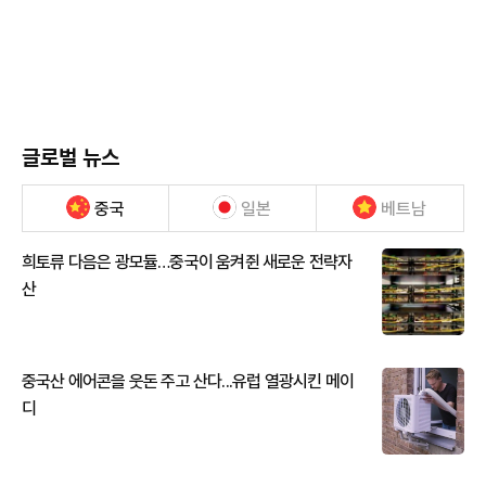
글로벌 뉴스
중국
일본
베트남
희토류 다음은 광모듈…중국이 움켜쥔 새로운 전략자
산
중국산 에어콘을 웃돈 주고 산다...유럽 열광시킨 메이
디