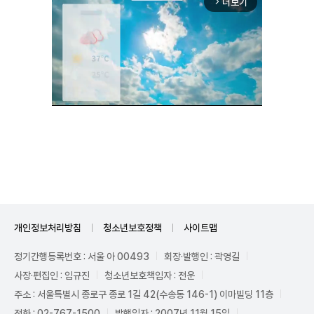
더보기
arrow_forward_ios
Unmute
개인정보처리방침
청소년보호정책
사이트맵
정기간행등록번호 : 서울 아 00493
회장·발행인 : 곽영길
사장·편집인 : 임규진
청소년보호책임자 : 전운
주소 : 서울특별시 종로구 종로 1길 42(수송동 146-1) 이마빌딩 11층
전화 : 02-767-1500
발행일자 : 2007년 11월 15일