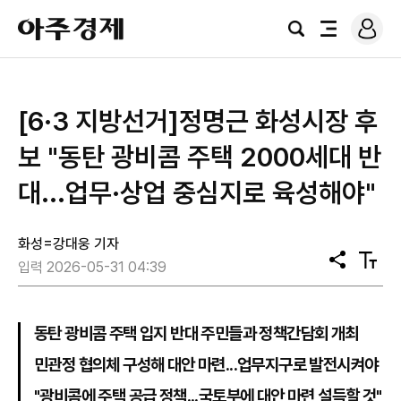
로
아
그
검
전
주
인
색
체
경
메
제
뉴
[6·3 지방선거]정명근 화성시장 후
보 "동탄 광비콤 주택 2000세대 반
대...업무·상업 중심지로 육성해야"
화성=강대웅 기자
공
텍
입력 2026-05-31 04:39
유
스
트
크
기
동탄 광비콤 주택 입지 반대 주민들과 정책간담회 개최
민관정 협의체 구성해 대안 마련...업무지구로 발전시켜야
"광비콤에 주택 공급 정책...국토부에 대안 마련 설득할 것"