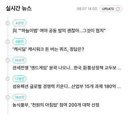
실시간 뉴스
08.07 14:03
UPDATE
4분전
與 "'하늘이법' 여야 공동 발의 괜찮아…그것이 협치"
9분전
'캐시딜' 캐시워크 돈 버는 퀴즈, 정답은?
14분전
관세전쟁 '엔드게임' 윤곽 나오나…한국 新통상정책 교두보 활
용해야
17분전
섬유패션 글로벌 경쟁력 키운다…산업부 15개 과제 180억 지
원
18분전
농식품부, '천원의 아침밥' 참여 200개 대학 선정