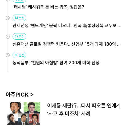
'캐시딜' 캐시워크 돈 버는 퀴즈, 정답은?
14분전
관세전쟁 '엔드게임' 윤곽 나오나…한국 新통상정책 교두보 활
용해야
17분전
섬유패션 글로벌 경쟁력 키운다…산업부 15개 과제 180억 지
원
18분전
농식품부, '천원의 아침밥' 참여 200개 대학 선정
아주PICK >
이재룡 재판行…다시 떠오른 연예계
'사고 후 미조치' 사례