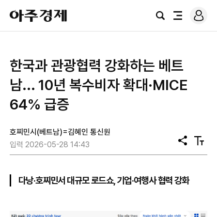
로
아
그
검
전
주
인
색
체
경
메
제
뉴
한국과 관광협력 강화하는 베트
남... 10년 복수비자 확대·MICE
64% 급증
호찌민시(베트남)=김혜인 통신원
공
텍
입력 2026-05-28 14:43
유
스
트
크
기
다낭·호찌민서 대규모 로드쇼, 기업·여행사 협력 강화