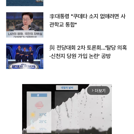
李대통령 "쿠데타 소지 없애려면 사
관학교 통합"
與 전당대회 2차 토론회…'탈당 의혹
·신천지 당원 가입 논란' 공방
더보기
arrow_forward_ios