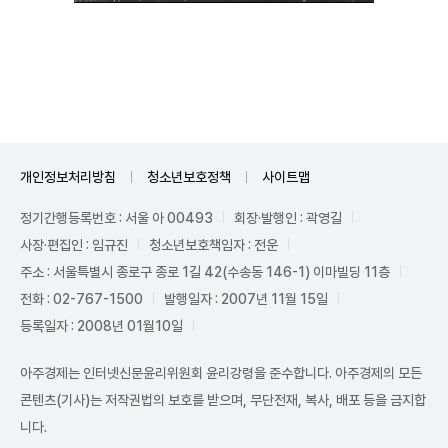
Unmute
개인정보처리방침
청소년보호정책
사이트맵
정기간행등록번호 : 서울 아 00493
회장·발행인 : 곽영길
사장·편집인 : 임규진
청소년보호책임자 : 전운
주소 : 서울특별시 종로구 종로 1길 42(수송동 146-1) 이마빌딩 11층
전화 : 02-767-1500
발행일자 : 2007년 11월 15일
등록일자 : 2008년 01월10일
아주경제는 인터넷신문윤리위원회 윤리강령을 준수합니다. 아주경제의 모든
콘텐츠(기사)는 저작권법의 보호를 받으며, 무단전재, 복사, 배포 등을 금지합
니다.