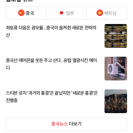
중국
일본
베트남
희토류 다음은 광모듈…중국이 움켜쥔 새로운 전략자
산
중국산 에어콘을 웃돈 주고 산다...유럽 열광시킨 메이
디
스티븐 로치 '과거의 홍콩'은 끝났지만 '새로운 홍콩'은
진행중
중국뉴스
더보기