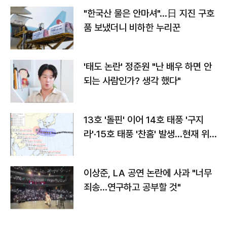
"한국산 물은 안마셔"…日 지진 구호
품 보냈더니 비하한 누리꾼
'태도 논란' 정준원 "난 배우 하면 안
되는 사람인가? 생각 했다"
13호 '돌핀' 이어 14호 태풍 '구지
라'·15호 태풍 '찬홈' 발생…현재 위
치와 이동경로는?
이상준, LA 공연 논란에 사과 "너무
죄송…연구하고 공부할 것"