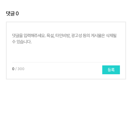
댓글
0
0
/ 300
등록