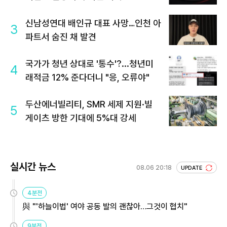
신남성연대 배인규 대표 사망…인천 아
3
파트서 숨진 채 발견
국가가 청년 상대로 '통수'?...청년미
4
래적금 12% 준다더니 "응, 오류야"
두산에너빌리티, SMR 세제 지원·빌
5
게이츠 방한 기대에 5%대 강세
실시간 뉴스
08.06 20:18
UPDATE
4분전
與 "'하늘이법' 여야 공동 발의 괜찮아…그것이 협치"
9분전