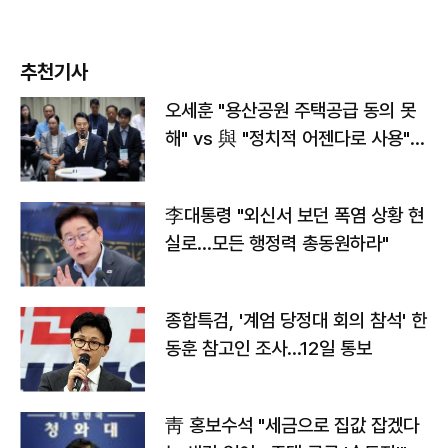
추천기사
오세훈 "용산공원 주택공급 동의 못
해" vs 與 "정치적 어젠다로 사용"
맞불
李대통령 "외신서 보던 폭염 상황 현
실로…모든 행정력 총동원하라"
종합특검, '계엄 당정대 회의 참석' 한
동훈 참고인 조사...12일 통보
靑 홍보수석 "세금으로 집값 잡겠다