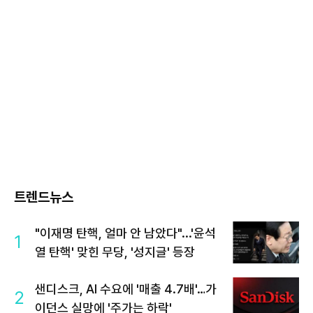
트렌드뉴스
"이재명 탄핵, 얼마 안 남았다"...'윤석
1
열 탄핵' 맞힌 무당, '성지글' 등장
샌디스크, AI 수요에 '매출 4.7배'…가
2
이던스 실망에 '주가는 하락'