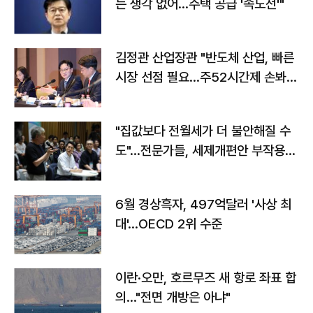
는 생각 없어…주택 공급 '속도전'"
김정관 산업장관 "반도체 산업, 빠른
시장 선점 필요…주52시간제 손봐
야"
"집값보다 전월세가 더 불안해질 수
도"…전문가들, 세제개편안 부작용
우려
6월 경상흑자, 497억달러 '사상 최
대'…OECD 2위 수준
이란·오만, 호르무즈 새 항로 좌표 합
의…"전면 개방은 아냐"