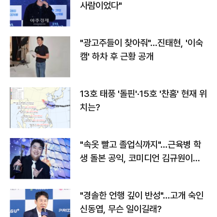
사람이었다"
"광고주들이 찾아줘"…진태현, '이숙
캠' 하차 후 근황 공개
13호 태풍 '돌핀'·15호 '찬홈' 현재 위
치는?
"속옷 빨고 졸업식까지"…근육병 학
생 돌본 공익, 코미디언 김규원이었
다
"경솔한 언행 깊이 반성"…고개 숙인
신동엽, 무슨 일이길래?