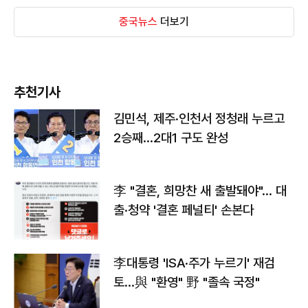
중국뉴스
더보기
추천기사
김민석, 제주·인천서 정청래 누르고
2승째…2대1 구도 완성
李 "결혼, 희망찬 새 출발돼야"… 대
출·청약 '결혼 페널티' 손본다
李대통령 'ISA·주가 누르기' 재검
토…與 "환영" 野 "졸속 국정"