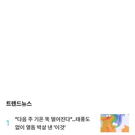
트렌드뉴스
"다음 주 기온 뚝 떨어진다"…태풍도
1
없이 열돔 박살 낸 '이것'