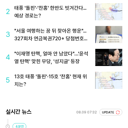
태풍 '돌핀'·'찬홈' 한반도 빗겨간다…
2
예상 경로는?
"서울 여행하는 꿈 뒤 찾아온 행운"…
3
327회차 연금복권720+ 당첨번호조
회 주목
"이재명 탄핵, 얼마 안 남았다"...'윤석
4
열 탄핵' 맞힌 무당, '성지글' 등장
13호 태풍 '돌핀'·15호 '찬홈' 현재 위
5
치는?
실시간 뉴스
08.09 07:32
UPDATE
4분전