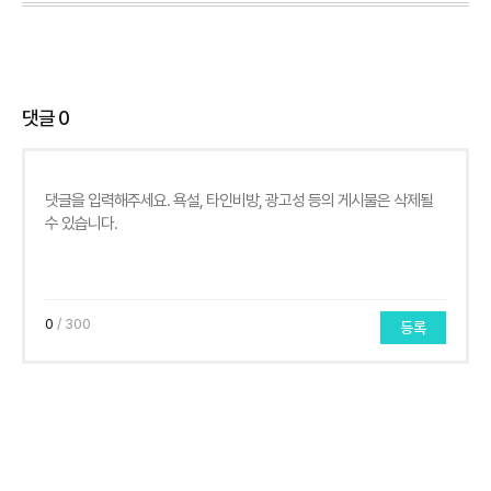
댓글
0
0
/ 300
등록