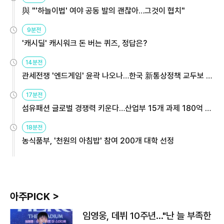
與 "'하늘이법' 여야 공동 발의 괜찮아…그것이 협치"
9분전
'캐시딜' 캐시워크 돈 버는 퀴즈, 정답은?
14분전
관세전쟁 '엔드게임' 윤곽 나오나…한국 新통상정책 교두보 활
용해야
17분전
섬유패션 글로벌 경쟁력 키운다…산업부 15개 과제 180억 지
원
18분전
농식품부, '천원의 아침밥' 참여 200개 대학 선정
아주PICK >
임영웅, 데뷔 10주년…"난 늘 부족한