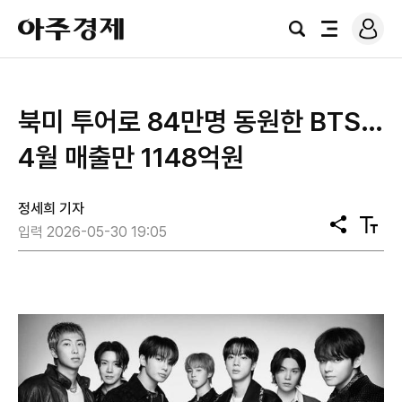
로
아
그
검
전
주
인
색
체
경
메
제
뉴
북미 투어로 84만명 동원한 BTS…
4월 매출만 1148억원
정세희 기자
공
텍
입력 2026-05-30 19:05
유
스
트
크
기