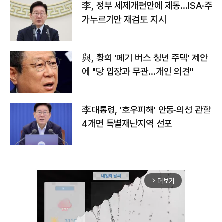
李, 정부 세제개편안에 제동…ISA·주
가누르기안 재검토 지시
與, 황희 '폐기 버스 청년 주택' 제안
에 "당 입장과 무관…개인 의견"
李대통령, '호우피해' 안동·의성 관할
4개면 특별재난지역 선포
더보기
arrow_forward_ios