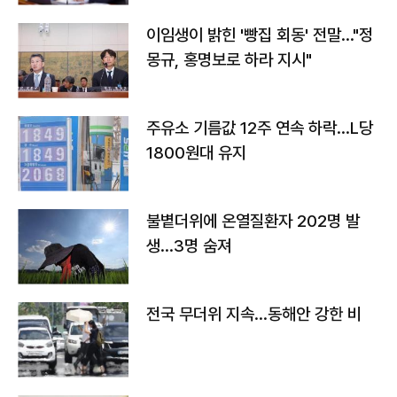
이임생이 밝힌 '빵집 회동' 전말…"정
몽규, 홍명보로 하라 지시"
주유소 기름값 12주 연속 하락…L당
1800원대 유지
불볕더위에 온열질환자 202명 발
생…3명 숨져
전국 무더위 지속…동해안 강한 비