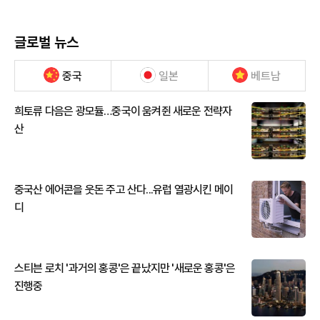
글로벌 뉴스
중국
일본
베트남
희토류 다음은 광모듈…중국이 움켜쥔 새로운 전략자
산
중국산 에어콘을 웃돈 주고 산다...유럽 열광시킨 메이
디
스티븐 로치 '과거의 홍콩'은 끝났지만 '새로운 홍콩'은
진행중