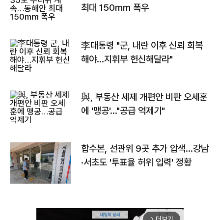
최대 150㎜ 폭우
李대통령 "군, 내란 이후 신뢰 회복
해야…지휘부 헌신해달라"
與, 부동산 세제 개편안 비판 오세훈
에 '맹공'…"공급 억제기"
합수본, 선관위 9곳 추가 압색…강남
·서초도 '투표율 허위 입력' 정황
더보기
arrow_forward_ios