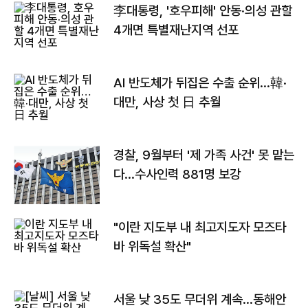
李대통령, '호우피해' 안동·의성 관할
4개면 특별재난지역 선포
AI 반도체가 뒤집은 수출 순위…韓·
대만, 사상 첫 日 추월
경찰, 9월부터 '제 가족 사건' 못 맡는
다…수사인력 881명 보강
"이란 지도부 내 최고지도자 모즈타
바 위독설 확산"
서울 낮 35도 무더위 계속…동해안