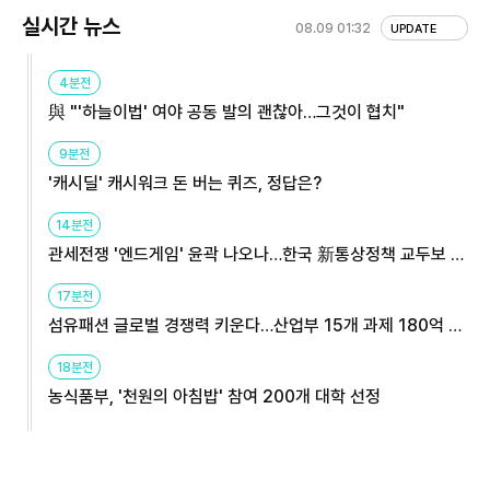
실시간 뉴스
08.09 01:32
UPDATE
4분전
與 "'하늘이법' 여야 공동 발의 괜찮아…그것이 협치"
9분전
'캐시딜' 캐시워크 돈 버는 퀴즈, 정답은?
14분전
관세전쟁 '엔드게임' 윤곽 나오나…한국 新통상정책 교두보 활
용해야
17분전
섬유패션 글로벌 경쟁력 키운다…산업부 15개 과제 180억 지
원
18분전
농식품부, '천원의 아침밥' 참여 200개 대학 선정