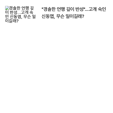
"경솔한 언행 깊이 반성"…고개 숙인
신동엽, 무슨 일이길래?