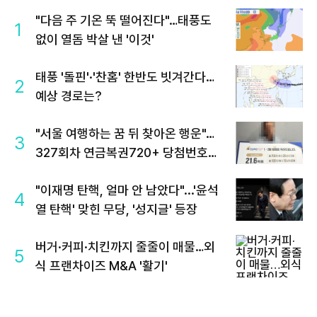
"다음 주 기온 뚝 떨어진다"…태풍도
1
없이 열돔 박살 낸 '이것'
태풍 '돌핀'·'찬홈' 한반도 빗겨간다…
2
예상 경로는?
"서울 여행하는 꿈 뒤 찾아온 행운"…
3
327회차 연금복권720+ 당첨번호조
회 주목
"이재명 탄핵, 얼마 안 남았다"...'윤석
4
열 탄핵' 맞힌 무당, '성지글' 등장
버거·커피·치킨까지 줄줄이 매물…외
5
식 프랜차이즈 M&A '활기'