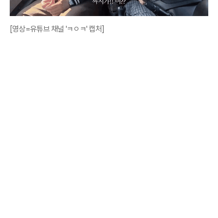
[영상=유튜브 채널 'ㅋㅇㅋ' 캡처]