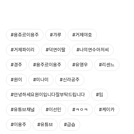
#용쥬르이용주
#갸루
#거제야호
#거제파이리
#덕연이딸
#나의연수아저씨
#경주
#용주르이용주
#유영우
#리센느
#원이
#미나미
#신라공주
#안녕하세요원이입니다잘부탁드립니다
#밈
#유튜브채널
#이선민
#ㅋㅇㅋ
#케이카
#이용주
#유튜브
#급습