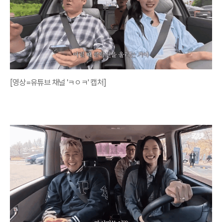
[영상=유튜브 채널 'ㅋㅇㅋ' 캡처]