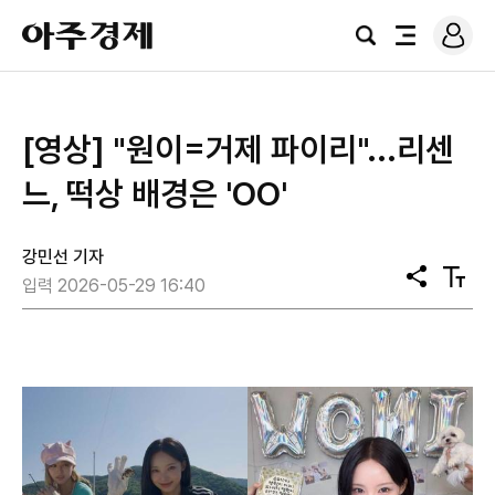
로
아
그
검
전
주
인
색
체
경
메
제
뉴
[영상] "원이=거제 파이리"...리센
느, 떡상 배경은 'OO'
강민선 기자
공
텍
입력 2026-05-29 16:40
유
스
트
크
기