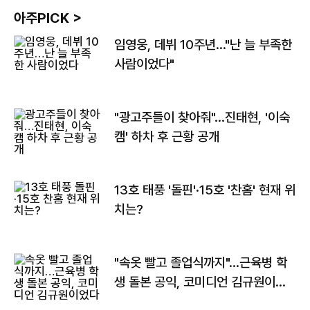
아주PICK >
임영웅, 데뷔 10주년…"난 늘 부족한
사람이었다"
"광고주들이 찾아줘"…진태현, '이숙
캠' 하차 후 근황 공개
13호 태풍 '돌핀'·15호 '찬홈' 현재 위
치는?
"속옷 빨고 졸업식까지"…근육병 학
생 돌본 공익, 코미디언 김규원이었
다