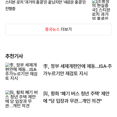
스티븐 로치 '과거의 홍콩'은 끝났지만 '새로운 홍콩'은
진행중
중국뉴스
더보기
추천기사
李, 정부 세제개편안에 제동…ISA·주
가누르기안 재검토 지시
與, 황희 '폐기 버스 청년 주택' 제안
에 "당 입장과 무관…개인 의견"