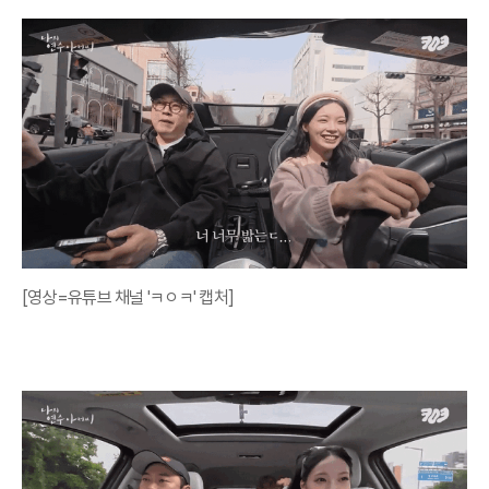
[영상=유튜브 채널 'ㅋㅇㅋ' 캡처]