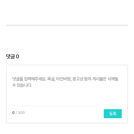
댓글
0
0
/ 300
등록