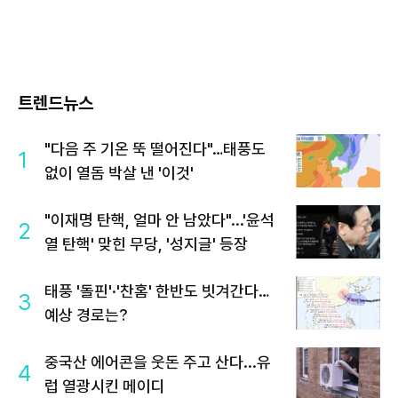
트렌드뉴스
"다음 주 기온 뚝 떨어진다"…태풍도
1
없이 열돔 박살 낸 '이것'
"이재명 탄핵, 얼마 안 남았다"...'윤석
2
열 탄핵' 맞힌 무당, '성지글' 등장
태풍 '돌핀'·'찬홈' 한반도 빗겨간다…
3
예상 경로는?
중국산 에어콘을 웃돈 주고 산다...유
4
럽 열광시킨 메이디