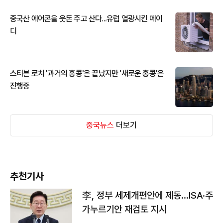
중국산 에어콘을 웃돈 주고 산다...유럽 열광시킨 메이
디
스티븐 로치 '과거의 홍콩'은 끝났지만 '새로운 홍콩'은
진행중
중국뉴스
더보기
추천기사
李, 정부 세제개편안에 제동…ISA·주
가누르기안 재검토 지시