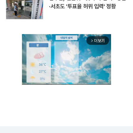
·서초도 '투표율 허위 입력' 정황
더보기
arrow_forward_ios
Unmute