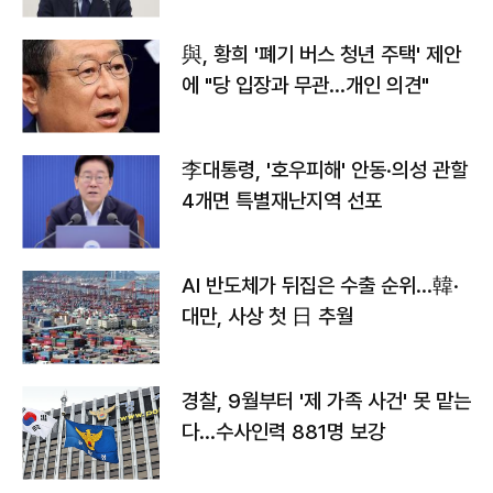
與, 황희 '폐기 버스 청년 주택' 제안
에 "당 입장과 무관…개인 의견"
李대통령, '호우피해' 안동·의성 관할
4개면 특별재난지역 선포
AI 반도체가 뒤집은 수출 순위…韓·
대만, 사상 첫 日 추월
경찰, 9월부터 '제 가족 사건' 못 맡는
다…수사인력 881명 보강