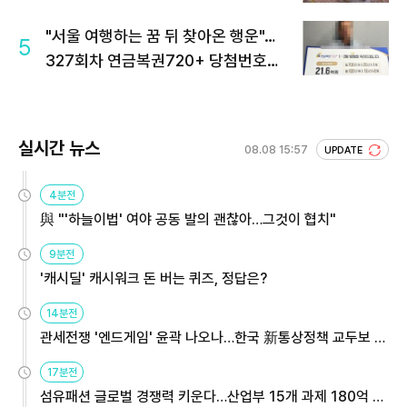
"서울 여행하는 꿈 뒤 찾아온 행운"…
5
327회차 연금복권720+ 당첨번호조
회 주목
실시간 뉴스
08.08 15:57
UPDATE
4분전
與 "'하늘이법' 여야 공동 발의 괜찮아…그것이 협치"
9분전
'캐시딜' 캐시워크 돈 버는 퀴즈, 정답은?
14분전
관세전쟁 '엔드게임' 윤곽 나오나…한국 新통상정책 교두보 활
용해야
17분전
섬유패션 글로벌 경쟁력 키운다…산업부 15개 과제 180억 지