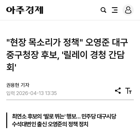
로
아
그
검
전
주
인
색
체
경
메
제
뉴
"현장 목소리가 정책" 오영준 대구
중구청장 후보, '릴레이 경청 간담
회'
권용현 기자
공
텍
입력 2026-04-13 13:35
유
스
트
크
기
최연소 후보의 '발로 뛰는' 행보… 민주당 대구시당
수석대변인 출신 오영준의 정책 정치