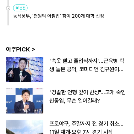
원
18분전
농식품부, '천원의 아침밥' 참여 200개 대학 선정
아주PICK >
"속옷 빨고 졸업식까지"…근육병 학
생 돌본 공익, 코미디언 김규원이었
다
"경솔한 언행 깊이 반성"…고개 숙인
신동엽, 무슨 일이길래?
프로야구, 주말까지 전 경기 취소…
11일 재개·오후 7시 경기 시작