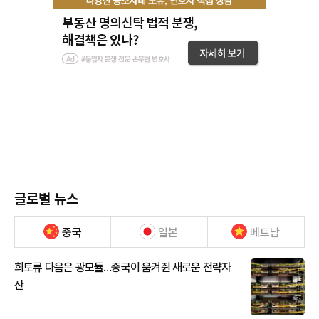
글로벌 뉴스
중국
일본
베트남
희토류 다음은 광모듈…중국이 움켜쥔 새로운 전략자
산