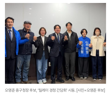
오영준 중구청장 후보, ‘릴레이 경청 간담회’ 시동. [사진=오영준 후보]