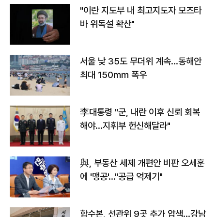
"이란 지도부 내 최고지도자 모즈타
바 위독설 확산"
서울 낮 35도 무더위 계속…동해안
최대 150㎜ 폭우
李대통령 "군, 내란 이후 신뢰 회복
해야…지휘부 헌신해달라"
與, 부동산 세제 개편안 비판 오세훈
에 '맹공'…"공급 억제기"
합수본, 선관위 9곳 추가 압색…강남