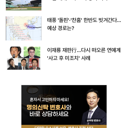
태풍 '돌핀'·'찬홈' 한반도 빗겨간다…
예상 경로는?
이재룡 재판行…다시 떠오른 연예계
'사고 후 미조치' 사례