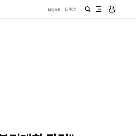
로
English
日本語
그
검
전
인
색
체
메
뉴