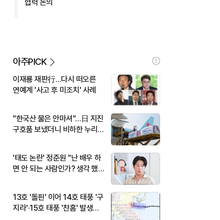
협력 논의
아주PICK
이재룡 재판行…다시 떠오른
연예계 '사고 후 미조치' 사례
"한국산 물은 안마셔"…日 지진
구호품 보냈더니 비하한 누리
꾼
'태도 논란' 정준원 "난 배우 하
면 안 되는 사람인가? 생각 했
다"
13호 '돌핀' 이어 14호 태풍 '구
지라'·15호 태풍 '찬홈' 발생…
현재 위치와 이동경로는?