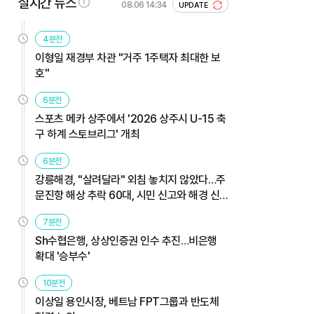
실시간 뉴스
08.06 14:34
UPDATE
4분전
이형일 재경부 차관 "거주 1주택자 최대한 보
호"
6분전
스포츠 메카 상주에서 '2026 상주시 U-15 축
구 하계 스토브리그' 개최
6분전
강릉해경, "살려달라" 외침 놓치지 않았다…주
문진항 해상 추락 60대, 시민 신고와 해경 신
속 대응으로 무사 구조
7분전
Sh수협은행, 상상인증권 인수 추진…비은행
확대 '승부수'
10분전
이상일 용인시장, 베트남 FPT그룹과 반도체