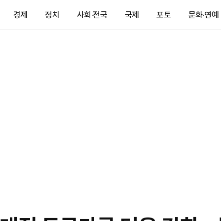
경제
정치
사회·전국
국제
포토
문화·연예