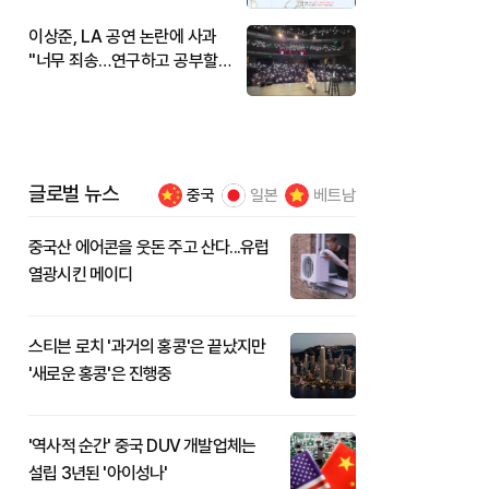
이상준, LA 공연 논란에 사과
"너무 죄송…연구하고 공부할
것"
글로벌 뉴스
중국
일본
베트남
중국산 에어콘을 웃돈 주고 산다...유럽
열광시킨 메이디
스티븐 로치 '과거의 홍콩'은 끝났지만
'새로운 홍콩'은 진행중
'역사적 순간' 중국 DUV 개발업체는
설립 3년된 '아이성나'