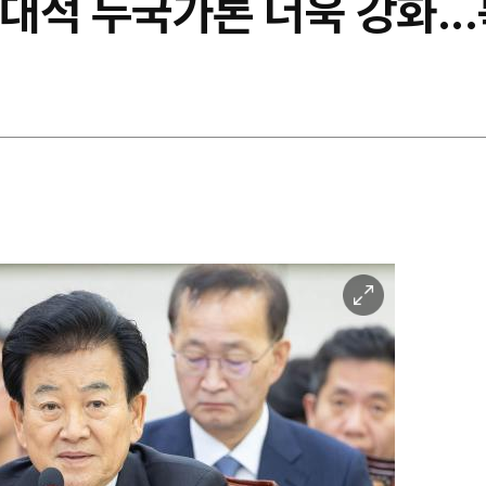
적대적 두국가론 더욱 강화..
이
미
지
확
대