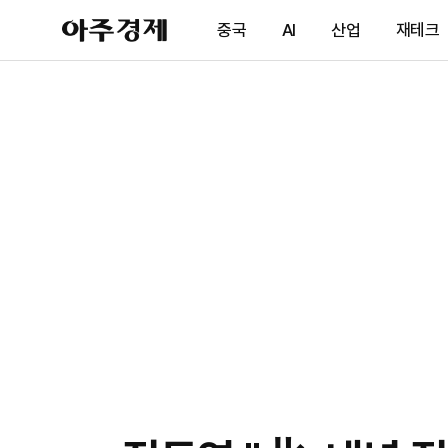
아
중국
AI
산업
재테크
주
경
제