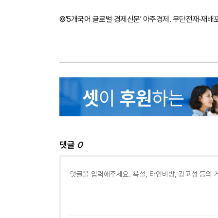
©'5개국어 글로벌 경제신문' 아주경제. 무단전재·재배
댓글
0