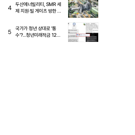
두산에너빌리티, SMR 세
4
제 지원·빌 게이츠 방한 기
대에 5%대 강세
국가가 청년 상대로 '통
5
수'?...청년미래적금 12%
준다더니 "응, 오류야"