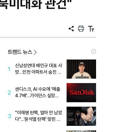
.북미대화 관건"
공
프
텍
유
린
스
트
트
크
기
트렌드 뉴스
신남성연대 배인규 대표 사
1
망…인천 아파트서 숨진 채
발견
샌디스크, AI 수요에 '매출
2
4.7배'…가이던스 실망에
'주가는 하락'
"이재명 탄핵, 얼마 안 남았
3
다"...'윤석열 탄핵' 맞힌 무
당, '성지글' 등장