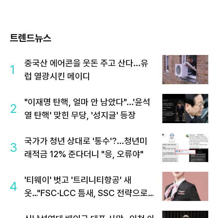
트렌드뉴스
중국산 에어콘을 웃돈 주고 산다...유
1
럽 열광시킨 메이디
"이재명 탄핵, 얼마 안 남았다"...'윤석
2
열 탄핵' 맞힌 무당, '성지글' 등장
국가가 청년 상대로 '통수'?...청년미
3
래적금 12% 준다더니 "응, 오류야"
'티웨이' 벗고 '트리니티항공' 새
4
옷…"FSC·LCC 틈새, SSC 전략으로
공략"