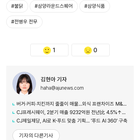
#불닭
#삼양라운드스퀘어
#삼양식품
#전병우 전무
1
0
김현아 기자
haha@ajunews.com
버거·커피·치킨까지 줄줄이 매물…외식 프랜차이즈 M&A '활기'
CJ프레시웨이, 2분기 매출 9232억원 전년比 4.5%↑…'식봄' 성장세 뚜렷
CJ제일제당, AI로 K-푸드 맞춤 기획… '푸드 AI 360' 구축
기자의 다른기사