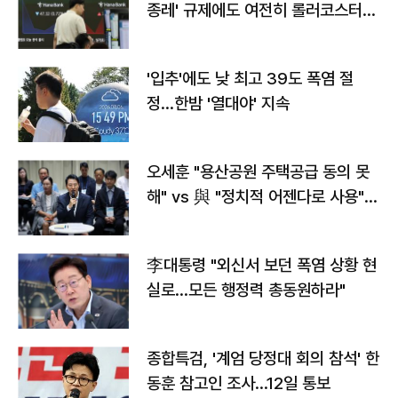
종레' 규제에도 여전히 롤러코스터
타는 코스피
'입추'에도 낮 최고 39도 폭염 절
정…한밤 '열대야' 지속
오세훈 "용산공원 주택공급 동의 못
해" vs 與 "정치적 어젠다로 사용"
맞불
李대통령 "외신서 보던 폭염 상황 현
실로…모든 행정력 총동원하라"
종합특검, '계엄 당정대 회의 참석' 한
동훈 참고인 조사...12일 통보