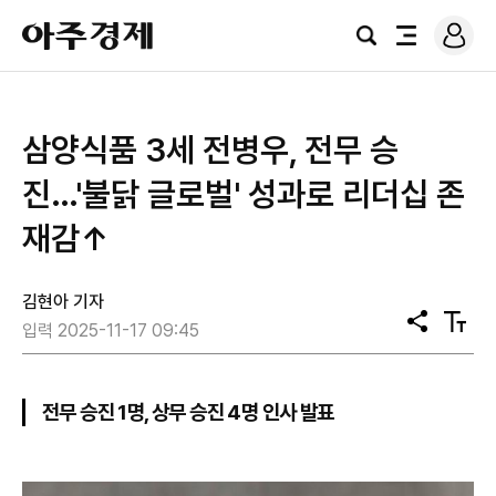
로
아
그
검
전
주
인
색
체
경
메
제
뉴
삼양식품 3세 전병우, 전무 승
진…'불닭 글로벌' 성과로 리더십 존
재감↑
김현아 기자
공
텍
입력 2025-11-17 09:45
유
스
트
크
기
전무 승진 1명, 상무 승진 4명 인사 발표