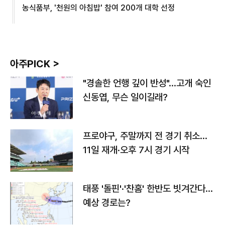
농식품부, '천원의 아침밥' 참여 200개 대학 선정
아주PICK >
"경솔한 언행 깊이 반성"…고개 숙인
신동엽, 무슨 일이길래?
프로야구, 주말까지 전 경기 취소…
11일 재개·오후 7시 경기 시작
태풍 '돌핀'·'찬홈' 한반도 빗겨간다…
예상 경로는?