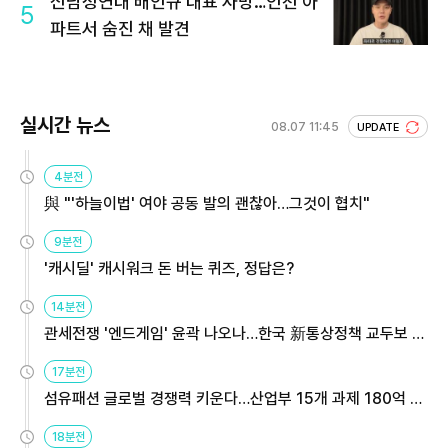
신남성연대 배인규 대표 사망…인천 아
5
파트서 숨진 채 발견
실시간 뉴스
08.07 11:45
UPDATE
4분전
與 "'하늘이법' 여야 공동 발의 괜찮아…그것이 협치"
9분전
'캐시딜' 캐시워크 돈 버는 퀴즈, 정답은?
14분전
관세전쟁 '엔드게임' 윤곽 나오나…한국 新통상정책 교두보 활
용해야
17분전
섬유패션 글로벌 경쟁력 키운다…산업부 15개 과제 180억 지
원
18분전