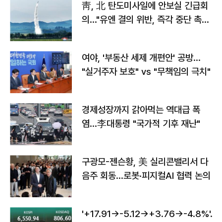
靑, 北 탄도미사일에 안보실 긴급회
의…"유엔 결의 위반, 즉각 중단 촉
구"
여야, '부동산 세제 개편안' 공방…
"실거주자 보호" vs "무책임의 극치"
경제성장까지 갉아먹는 역대급 폭
염…李대통령 "국가적 기후 재난"
구광모-젠슨황, 美 실리콘밸리서 다
음주 회동…로봇·피지컬AI 협력 논의
'+17.91→-5.12→+3.76→-4.8%'…'