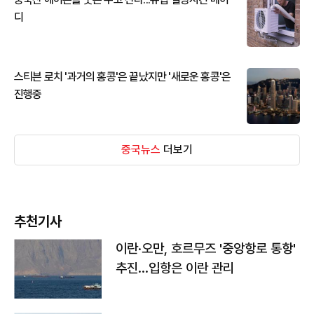
디
스티븐 로치 '과거의 홍콩'은 끝났지만 '새로운 홍콩'은
진행중
중국뉴스
더보기
추천기사
이란·오만, 호르무즈 '중앙항로 통항'
추진…입항은 이란 관리