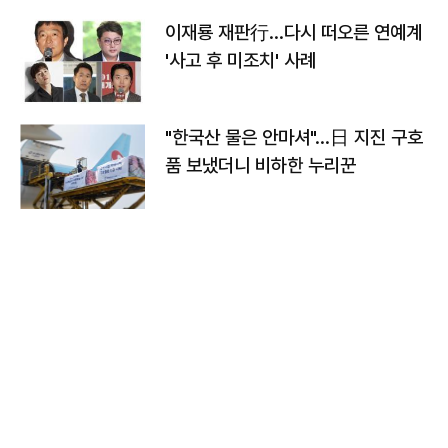
이재룡 재판行…다시 떠오른 연예계
'사고 후 미조치' 사례
"한국산 물은 안마셔"…日 지진 구호
품 보냈더니 비하한 누리꾼