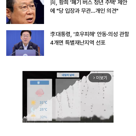
與, 황희 '폐기 버스 청년 주택' 제안
에 "당 입장과 무관…개인 의견"
李대통령, '호우피해' 안동·의성 관할
4개면 특별재난지역 선포
더보기
arrow_forward_ios