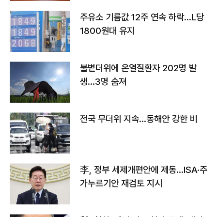
주유소 기름값 12주 연속 하락…L당
1800원대 유지
불볕더위에 온열질환자 202명 발
생…3명 숨져
전국 무더위 지속…동해안 강한 비
李, 정부 세제개편안에 제동…ISA·주
가누르기안 재검토 지시