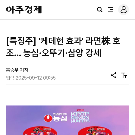
로
아
그
검
전
주
인
색
체
경
메
제
뉴
[특징주] '케데헌 효과' 라면株 호
조… 농심·오뚜기·삼양 강세
홍승우 기자
공
텍
입력 2025-09-12 09:55
유
스
트
크
기