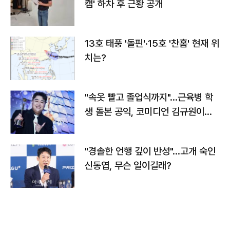
캠' 하차 후 근황 공개
13호 태풍 '돌핀'·15호 '찬홈' 현재 위
치는?
"속옷 빨고 졸업식까지"…근육병 학
생 돌본 공익, 코미디언 김규원이었
다
"경솔한 언행 깊이 반성"…고개 숙인
신동엽, 무슨 일이길래?