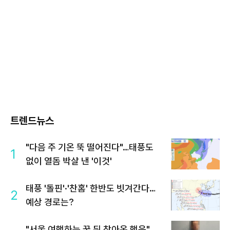
트렌드뉴스
"다음 주 기온 뚝 떨어진다"…태풍도
1
없이 열돔 박살 낸 '이것'
태풍 '돌핀'·'찬홈' 한반도 빗겨간다…
2
예상 경로는?
"서울 여행하는 꿈 뒤 찾아온 행운"…