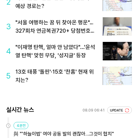
2
예상 경로는?
"서울 여행하는 꿈 뒤 찾아온 행운"…
3
327회차 연금복권720+ 당첨번호조
회 주목
"이재명 탄핵, 얼마 안 남았다"...'윤석
4
열 탄핵' 맞힌 무당, '성지글' 등장
13호 태풍 '돌핀'·15호 '찬홈' 현재 위
5
치는?
실시간 뉴스
08.09 06:41
UPDATE
4분전
與 "'하늘이법' 여야 공동 발의 괜찮아…그것이 협치"