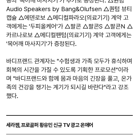
능의 '목어깨 마사지기'가 추가로 증정된다. △퀀텀
Audio Speakers by Bang&Olufsen △퀀텀 뷰티
캡슐 △에덴로보 △메디컬파라오(의료기기) 계약 고
객에게는 '두피올케어'가 △팔콘 △팔콘S △팔콘N △
카르나로보 △메디컬팬텀(의료기기) 계약 고객에게는
'목어깨 마사지기'가 증정된다.
바디프랜드 관계자는 "수험생과 가족 모두가 휴식하며
회복의 시간을 가질 수 있도록 기획한 프로모션"이라
며 "바디프랜드와 함께 몸과 마음의 긴장을 풀고, 온가
족의 건강을 챙기는 계기가 되시길 바란다"라고 강조
했다.
세라젬, 프로골퍼 황유민 신규 TV 광고 온에어