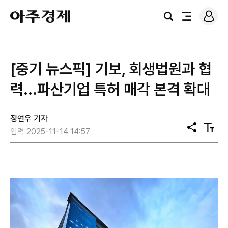
로
아
그
검
전
주
인
색
체
경
메
제
뉴
[중기 뉴스픽] 기보, 회생법원과 협
력...파산기업 특허 매각 본격 확대
정연우 기자
공
텍
입력 2025-11-14 14:57
유
스
트
크
기