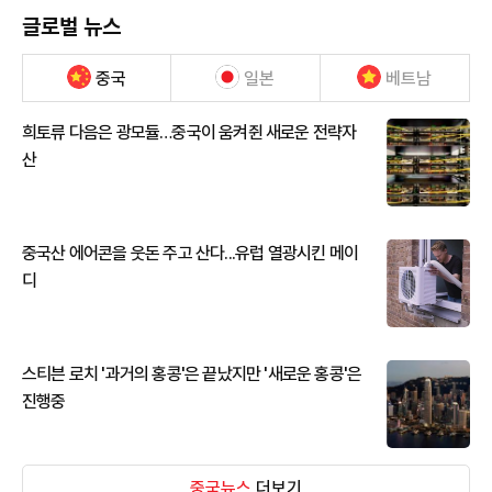
글로벌 뉴스
중국
일본
베트남
희토류 다음은 광모듈…중국이 움켜쥔 새로운 전략자
산
중국산 에어콘을 웃돈 주고 산다...유럽 열광시킨 메이
디
스티븐 로치 '과거의 홍콩'은 끝났지만 '새로운 홍콩'은
진행중
중국뉴스
더보기