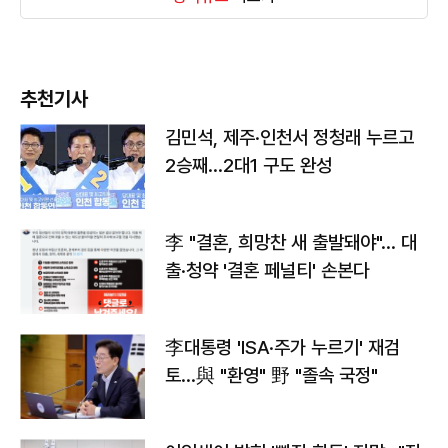
추천기사
김민석, 제주·인천서 정청래 누르고
2승째…2대1 구도 완성
李 "결혼, 희망찬 새 출발돼야"… 대
출·청약 '결혼 페널티' 손본다
李대통령 'ISA·주가 누르기' 재검
토…與 "환영" 野 "졸속 국정"