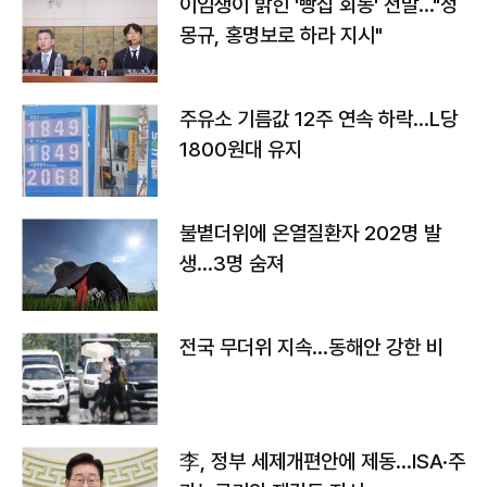
이임생이 밝힌 '빵집 회동' 전말…"정
몽규, 홍명보로 하라 지시"
주유소 기름값 12주 연속 하락…L당
1800원대 유지
불볕더위에 온열질환자 202명 발
생…3명 숨져
전국 무더위 지속…동해안 강한 비
李, 정부 세제개편안에 제동…ISA·주