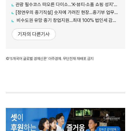
관광 필수코스 떠오른 다이소...'K-뷰티·소품 쇼핑 성지'로 등극
[정연우의 중기직설] 숫자에 가려진 현장...중기부 업무보고의 그늘
비수도권 유망 중기 창업지원...최대 100% 법인세 감면 나서
기자의 다른기사
©'5개국어 글로벌 경제신문' 아주경제. 무단전재·재배포 금지