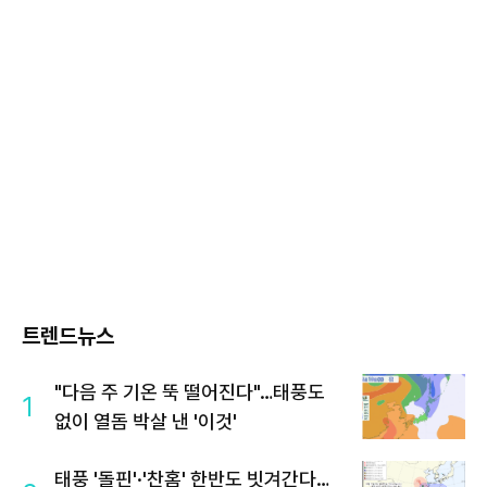
트렌드뉴스
"다음 주 기온 뚝 떨어진다"…태풍도
1
없이 열돔 박살 낸 '이것'
태풍 '돌핀'·'찬홈' 한반도 빗겨간다…