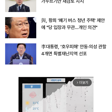
가누르기안 재검토 지시
與, 황희 '폐기 버스 청년 주택' 제안
에 "당 입장과 무관…개인 의견"
李대통령, '호우피해' 안동·의성 관할
4개면 특별재난지역 선포
더보기
arrow_forward_ios