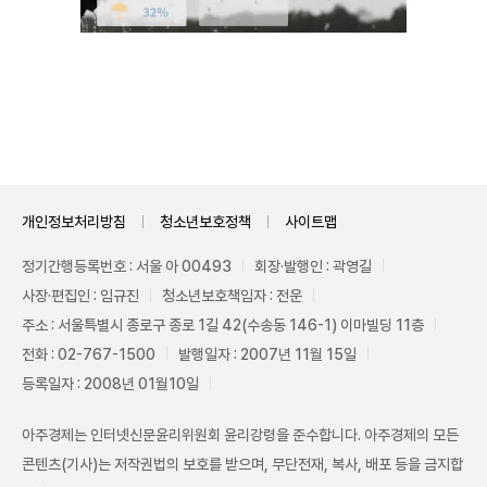
Unmute
개인정보처리방침
청소년보호정책
사이트맵
정기간행등록번호 : 서울 아 00493
회장·발행인 : 곽영길
사장·편집인 : 임규진
청소년보호책임자 : 전운
주소 : 서울특별시 종로구 종로 1길 42(수송동 146-1) 이마빌딩 11층
전화 : 02-767-1500
발행일자 : 2007년 11월 15일
등록일자 : 2008년 01월10일
아주경제는 인터넷신문윤리위원회 윤리강령을 준수합니다. 아주경제의 모든
콘텐츠(기사)는 저작권법의 보호를 받으며, 무단전재, 복사, 배포 등을 금지합