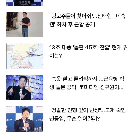
"광고주들이 찾아줘"…진태현, '이숙
캠' 하차 후 근황 공개
13호 태풍 '돌핀'·15호 '찬홈' 현재 위
치는?
"속옷 빨고 졸업식까지"…근육병 학
생 돌본 공익, 코미디언 김규원이었
다
"경솔한 언행 깊이 반성"…고개 숙인
신동엽, 무슨 일이길래?