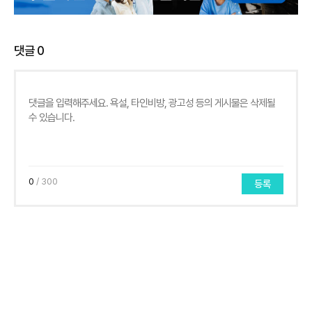
댓글
0
0
/ 300
등록