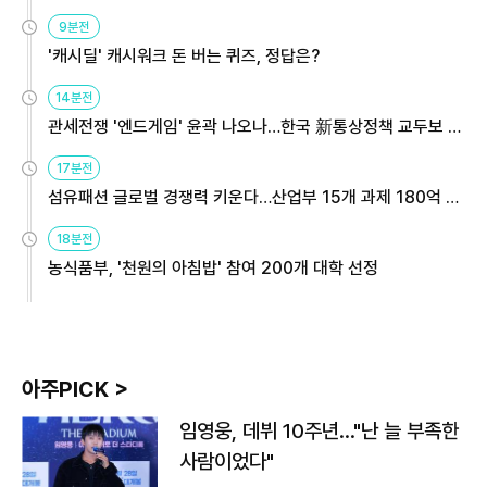
9분전
'캐시딜' 캐시워크 돈 버는 퀴즈, 정답은?
14분전
관세전쟁 '엔드게임' 윤곽 나오나…한국 新통상정책 교두보 활
용해야
17분전
섬유패션 글로벌 경쟁력 키운다…산업부 15개 과제 180억 지
원
18분전
농식품부, '천원의 아침밥' 참여 200개 대학 선정
아주PICK >
임영웅, 데뷔 10주년…"난 늘 부족한
사람이었다"