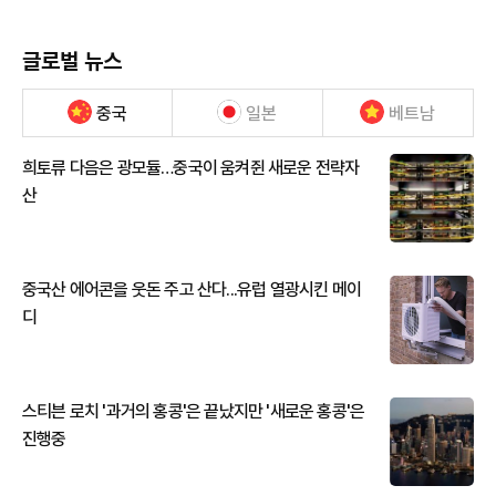
글로벌 뉴스
중국
일본
베트남
희토류 다음은 광모듈…중국이 움켜쥔 새로운 전략자
산
중국산 에어콘을 웃돈 주고 산다...유럽 열광시킨 메이
디
스티븐 로치 '과거의 홍콩'은 끝났지만 '새로운 홍콩'은
진행중