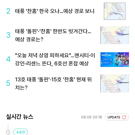
2
태풍 '찬홈' 한국 오나…예상 경로 보니
태풍 '돌핀'·'찬홈' 한반도 빗겨간다…
3
예상 경로는?
"오늘 저녁 상암 피하세요"…맨시티·이
4
강인·리센느 뜬다, 6호선 혼잡 예상
13호 태풍 '돌핀'·15호 '찬홈' 현재 위
5
치는?
실시간 뉴스
08.09 20:18
UPDATE
4분전