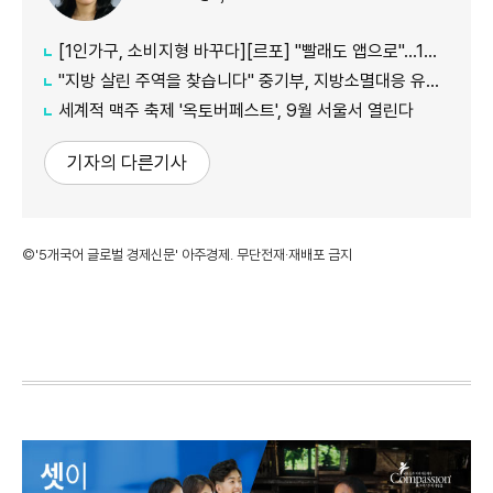
[1인가구, 소비지형 바꾸다][르포] "빨래도 앱으로"…1인가구 사로잡은 '비대면 세탁공장'
"지방 살린 주역을 찾습니다" 중기부, 지방소멸대응 유공자 모집
세계적 맥주 축제 '옥토버페스트', 9월 서울서 열린다
기자의 다른기사
©'5개국어 글로벌 경제신문' 아주경제. 무단전재·재배포 금지