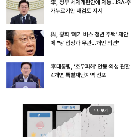
李, 정부 세제개편안에 제동…ISA·주
가누르기안 재검토 지시
與, 황희 '폐기 버스 청년 주택' 제안
에 "당 입장과 무관…개인 의견"
李대통령, '호우피해' 안동·의성 관할
4개면 특별재난지역 선포
더보기
arrow_forward_ios