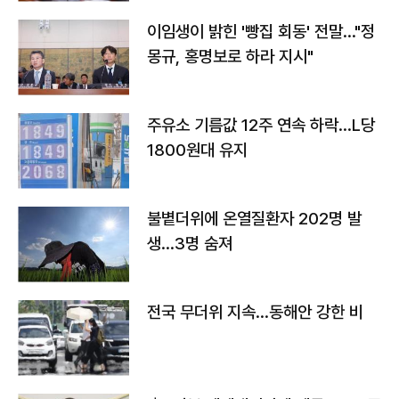
이임생이 밝힌 '빵집 회동' 전말…"정
몽규, 홍명보로 하라 지시"
주유소 기름값 12주 연속 하락…L당
1800원대 유지
불볕더위에 온열질환자 202명 발
생…3명 숨져
전국 무더위 지속…동해안 강한 비