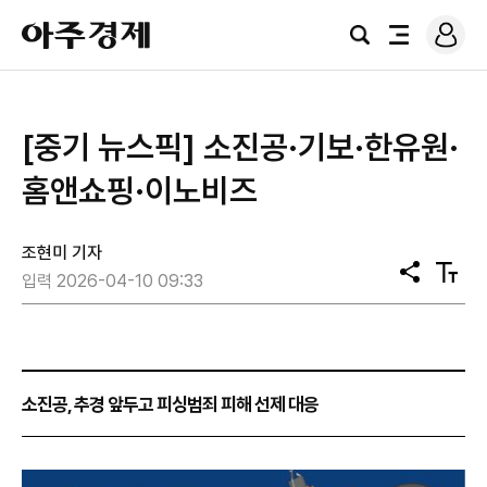
로
아
그
검
전
주
인
색
체
경
메
제
뉴
[중기 뉴스픽] 소진공·기보·한유원·
홈앤쇼핑·이노비즈
조현미 기자
공
텍
입력 2026-04-10 09:33
유
스
트
크
기
소진공, 추경 앞두고 피싱범죄 피해 선제 대응