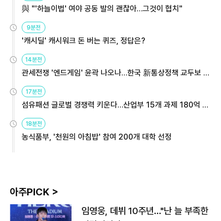
與 "'하늘이법' 여야 공동 발의 괜찮아…그것이 협치"
9분전
'캐시딜' 캐시워크 돈 버는 퀴즈, 정답은?
14분전
관세전쟁 '엔드게임' 윤곽 나오나…한국 新통상정책 교두보 활
용해야
17분전
섬유패션 글로벌 경쟁력 키운다…산업부 15개 과제 180억 지
원
18분전
농식품부, '천원의 아침밥' 참여 200개 대학 선정
아주PICK >
임영웅, 데뷔 10주년…"난 늘 부족한