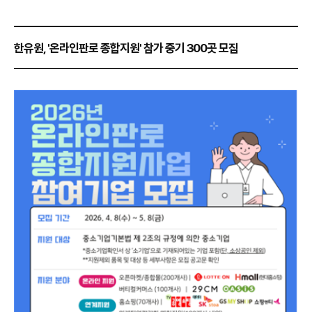
한유원, '온라인판로 종합지원' 참가 중기 300곳 모집