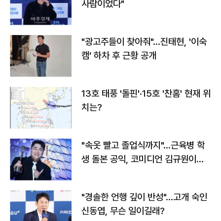
사람이었다"
"광고주들이 찾아줘"…진태현, '이숙
캠' 하차 후 근황 공개
13호 태풍 '돌핀'·15호 '찬홈' 현재 위
치는?
"속옷 빨고 졸업식까지"…근육병 학
생 돌본 공익, 코미디언 김규원이었
다
"경솔한 언행 깊이 반성"…고개 숙인
신동엽, 무슨 일이길래?