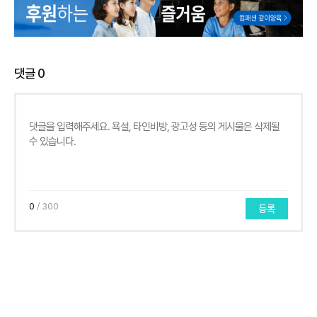
댓글
0
0
/ 300
등록