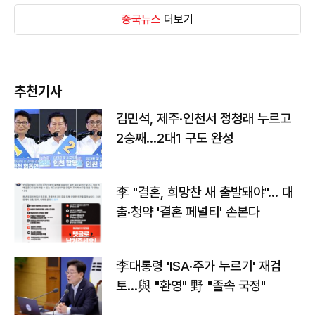
중국뉴스
더보기
추천기사
김민석, 제주·인천서 정청래 누르고
2승째…2대1 구도 완성
李 "결혼, 희망찬 새 출발돼야"… 대
출·청약 '결혼 페널티' 손본다
李대통령 'ISA·주가 누르기' 재검
토…與 "환영" 野 "졸속 국정"