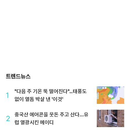
트렌드뉴스
"다음 주 기온 뚝 떨어진다"…태풍도
1
없이 열돔 박살 낸 '이것'
중국산 에어콘을 웃돈 주고 산다...유
2
럽 열광시킨 메이디