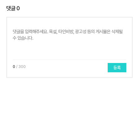
댓글
0
0
/ 300
등록