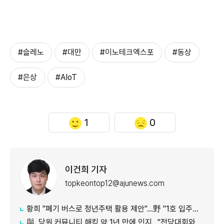
#슬레노
#대만
#이노테크엑스포
#동상
#은상
#AIoT
1
0
이건희 기자
topkeontop12@ajunews.com
황희 "폐기 버스로 청년주택 활용 제안"…野 "1호 입주하라"
與, 당원 커뮤니티 해킹 약 1년 만에 인지…"전당대회와 무관"