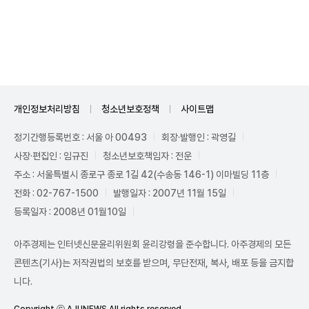
Unmute
개인정보처리방침
청소년보호정책
사이트맵
정기간행등록번호 : 서울 아 00493
회장·발행인 : 곽영길
사장·편집인 : 임규진
청소년보호책임자 : 전운
주소 : 서울특별시 종로구 종로 1길 42(수송동 146-1) 이마빌딩 11층
전화 : 02-767-1500
발행일자 : 2007년 11월 15일
등록일자 : 2008년 01월10일
아주경제는 인터넷신문윤리위원회 윤리강령을 준수합니다. 아주경제의 모든
콘텐츠(기사)는 저작권법의 보호를 받으며, 무단전재, 복사, 배포 등을 금지합
니다.