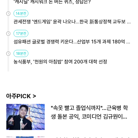
'캐시딜' 캐시워크 돈 버는 퀴즈, 정답은?
14분전
관세전쟁 '엔드게임' 윤곽 나오나…한국 新통상정책 교두보 활
용해야
17분전
섬유패션 글로벌 경쟁력 키운다…산업부 15개 과제 180억 지
원
18분전
농식품부, '천원의 아침밥' 참여 200개 대학 선정
아주PICK >
"속옷 빨고 졸업식까지"…근육병 학
생 돌본 공익, 코미디언 김규원이었
다