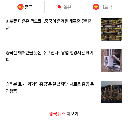
중국
일본
베트남
희토류 다음은 광모듈…중국이 움켜쥔 새로운 전략자
산
중국산 에어콘을 웃돈 주고 산다...유럽 열광시킨 메이
디
스티븐 로치 '과거의 홍콩'은 끝났지만 '새로운 홍콩'은
진행중
중국뉴스
더보기