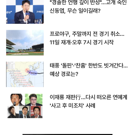
"경솔한 언행 깊이 반성"…고개 숙인
신동엽, 무슨 일이길래?
프로야구, 주말까지 전 경기 취소…
11일 재개·오후 7시 경기 시작
태풍 '돌핀'·'찬홈' 한반도 빗겨간다…
예상 경로는?
이재룡 재판行…다시 떠오른 연예계
'사고 후 미조치' 사례