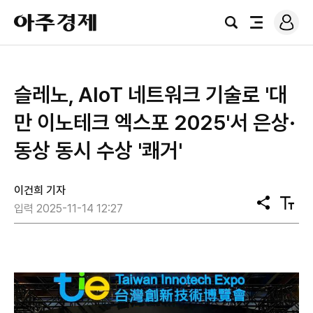
로
아
그
검
전
주
인
색
체
경
메
제
뉴
슬레노, AIoT 네트워크 기술로 '대
만 이노테크 엑스포 2025'서 은상·
동상 동시 수상 '쾌거'
이건희 기자
공
텍
입력 2025-11-14 12:27
유
스
트
크
기