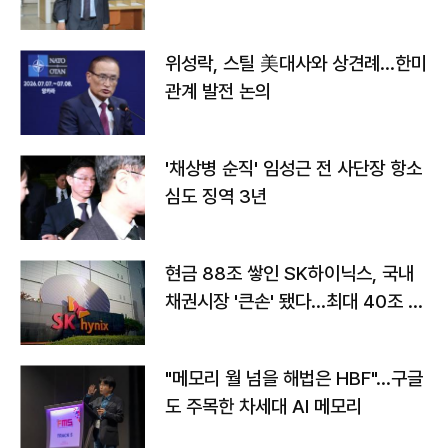
위성락, 스틸 美대사와 상견례…한미
관계 발전 논의
'채상병 순직' 임성근 전 사단장 항소
심도 징역 3년
현금 88조 쌓인 SK하이닉스, 국내
채권시장 '큰손' 됐다…최대 40조 투
자
"메모리 월 넘을 해법은 HBF"…구글
도 주목한 차세대 AI 메모리