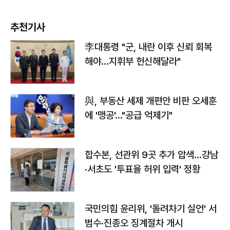
추천기사
李대통령 "군, 내란 이후 신뢰 회복
해야…지휘부 헌신해달라"
與, 부동산 세제 개편안 비판 오세훈
에 '맹공'…"공급 억제기"
합수본, 선관위 9곳 추가 압색…강남
·서초도 '투표율 허위 입력' 정황
국민의힘 윤리위, '돌려차기 실언' 서
범수·진종오 징계절차 개시