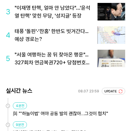
"이재명 탄핵, 얼마 안 남았다"...'윤석
3
열 탄핵' 맞힌 무당, '성지글' 등장
태풍 '돌핀'·'찬홈' 한반도 빗겨간다…
4
예상 경로는?
"서울 여행하는 꿈 뒤 찾아온 행운"…
5
327회차 연금복권720+ 당첨번호조
회 주목
실시간 뉴스
08.07 23:59
UPDATE
4분전
與 "'하늘이법' 여야 공동 발의 괜찮아…그것이 협치"
9분전