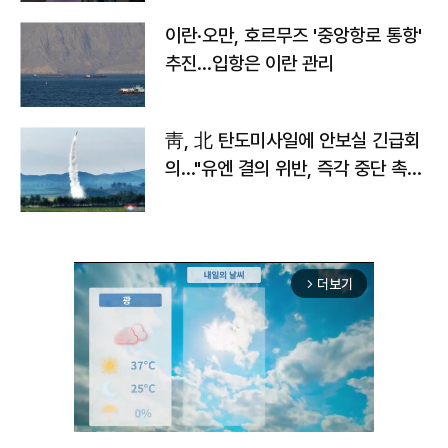
이란·오만, 호르무즈 '중앙항로 통항'
추진…입항은 이란 관리
靑, 北 탄도미사일에 안보실 긴급회
의…"유엔 결의 위반, 즉각 중단 촉
구"
더보기
arrow_forward_ios