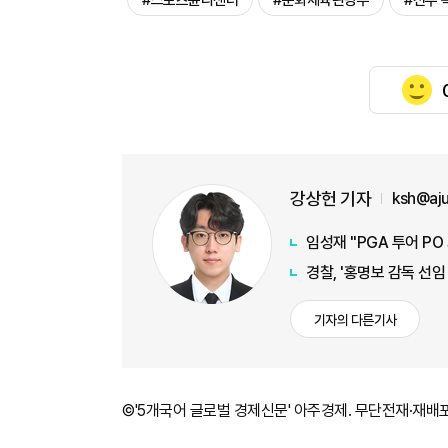
#스포츠윤리센터
#문화체육관광부
#선수 
강상헌 기자
ksh@aj
임성재 "PGA 투어 PO
경찰, '홍명보 감독 선
기자의 다른기사
©'5개국어 글로벌 경제신문' 아주경제. 무단전재·재배