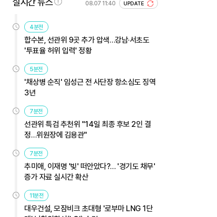
실시간 뉴스
08.07 11:40
UPDATE
4분전
합수본, 선관위 9곳 추가 압색…강남·서초도
'투표율 허위 입력' 정황
5분전
'채상병 순직' 임성근 전 사단장 항소심도 징역
3년
7분전
선관위 특검 추천위 "14일 최종 후보 2인 결
정…위원장에 김용관"
7분전
추미애, 이재명 '빚' 떠안았다?… '경기도 채무'
증가 자료 실시간 확산
11분전
대우건설, 모잠비크 초대형 '로부마 LNG 1단