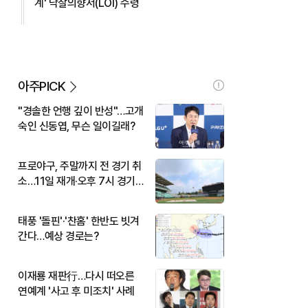
계' 낙찰의향서(LOI) 수령
아주PICK
"경솔한 언행 깊이 반성"…고개
숙인 신동엽, 무슨 일이길래?
프로야구, 주말까지 전 경기 취
소…11일 재개·오후 7시 경기
시작
태풍 '돌핀'·'찬홈' 한반도 빗겨
간다…예상 경로는?
이재룡 재판行…다시 떠오른
연예계 '사고 후 미조치' 사례