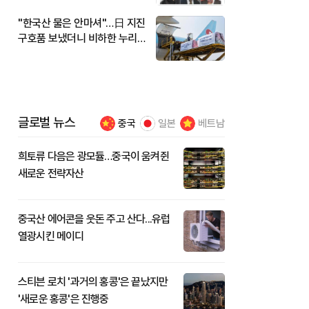
"한국산 물은 안마셔"…日 지진
구호품 보냈더니 비하한 누리
꾼
글로벌 뉴스
중국
일본
베트남
희토류 다음은 광모듈…중국이 움켜쥔
새로운 전략자산
중국산 에어콘을 웃돈 주고 산다...유럽
열광시킨 메이디
스티븐 로치 '과거의 홍콩'은 끝났지만
'새로운 홍콩'은 진행중