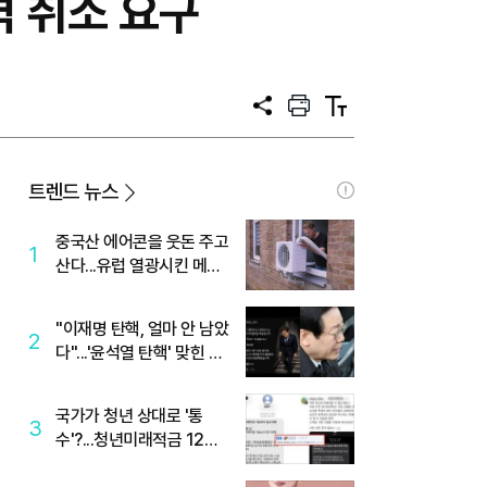
격 취소 요구
공
프
텍
유
린
스
트
트
크
기
트렌드 뉴스
중국산 에어콘을 웃돈 주고
1
산다...유럽 열광시킨 메이
디
"이재명 탄핵, 얼마 안 남았
2
다"...'윤석열 탄핵' 맞힌 무
당, '성지글' 등장
국가가 청년 상대로 '통
3
수'?...청년미래적금 12%
준다더니 "응, 오류야"