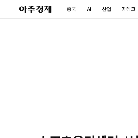
아
중국
AI
산업
재테크
주
경
제