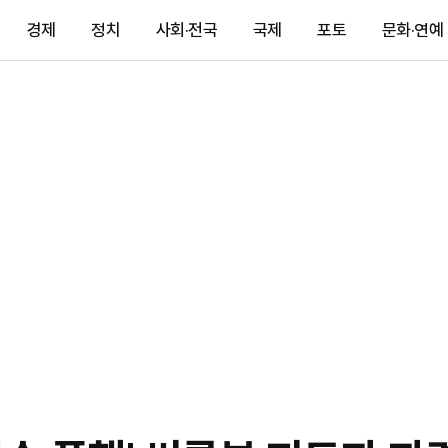
경제
정치
사회·전국
국제
포토
문화·연예