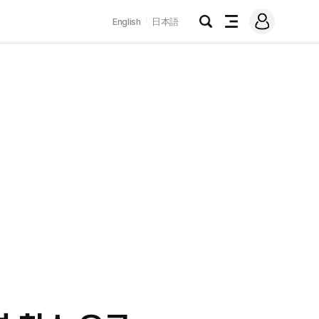
로
English
日本語
그
검
전
인
색
체
메
뉴