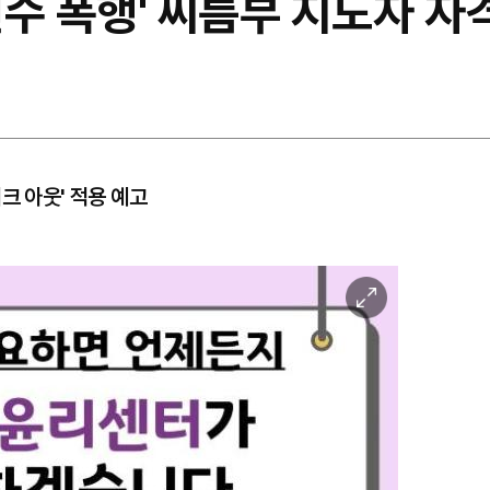
수 폭행' 씨름부 지도자 자
크 아웃' 적용 예고
이
미
지
확
대