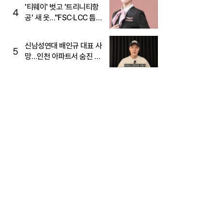
'티웨이' 벗고 '트리니티항
4
공' 새 옷…"FSC·LCC 틈
새, SSC 전략으로 공략"
신남성연대 배인규 대표 사
5
망…인천 아파트서 숨진 채
발견