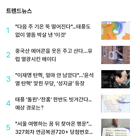
트렌드뉴스
"다음 주 기온 뚝 떨어진다"…태풍도
1
없이 열돔 박살 낸 '이것'
중국산 에어콘을 웃돈 주고 산다...유
2
럽 열광시킨 메이디
"이재명 탄핵, 얼마 안 남았다"...'윤석
3
열 탄핵' 맞힌 무당, '성지글' 등장
태풍 '돌핀'·'찬홈' 한반도 빗겨간다…
4
예상 경로는?
"서울 여행하는 꿈 뒤 찾아온 행운"…
5
327회차 연금복권720+ 당첨번호조