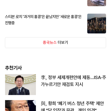
스티븐 로치 '과거의 홍콩'은 끝났지만 '새로운 홍콩'은
진행중
중국뉴스
더보기
추천기사
李, 정부 세제개편안에 제동…ISA·주
가누르기안 재검토 지시
與, 황희 '폐기 버스 청년 주택' 제안
에 "당 입장과 무관…개인 의견"