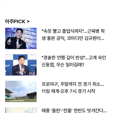
아주PICK >
"속옷 빨고 졸업식까지"…근육병 학
생 돌본 공익, 코미디언 김규원이었
다
"경솔한 언행 깊이 반성"…고개 숙인
신동엽, 무슨 일이길래?
프로야구, 주말까지 전 경기 취소…
11일 재개·오후 7시 경기 시작
태풍 '돌핀'·'찬홈' 한반도 빗겨간다…