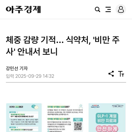
로
아
그
검
전
주
인
색
체
경
메
제
뉴
체중 감량 기적... 식약처, '비만 주
사' 안내서 보니
강민선 기자
공
텍
입력 2025-09-29 14:32
유
스
트
크
기