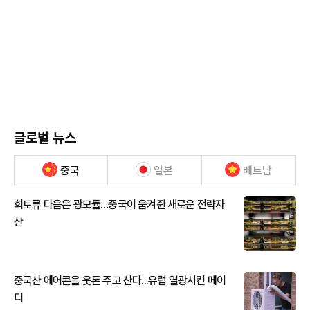
글로벌 뉴스
중국
일본
베트남
희토류 다음은 광모듈…중국이 움켜쥔 새로운 전략자
산
중국산 에어콘을 웃돈 주고 산다...유럽 열광시킨 메이
디