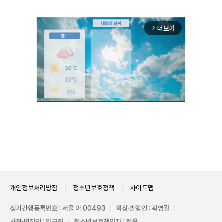
더보기
arrow_forward_ios
Unmute
개인정보처리방침
청소년보호정책
사이트맵
정기간행등록번호 : 서울 아 00493
회장·발행인 : 곽영길
사장·편집인 : 임규진
청소년보호책임자 : 전운