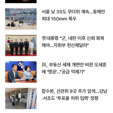
서울 낮 35도 무더위 계속…동해안
최대 150㎜ 폭우
李대통령 "군, 내란 이후 신뢰 회복
해야…지휘부 헌신해달라"
與, 부동산 세제 개편안 비판 오세훈
에 '맹공'…"공급 억제기"
합수본, 선관위 9곳 추가 압색…강남
·서초도 '투표율 허위 입력' 정황