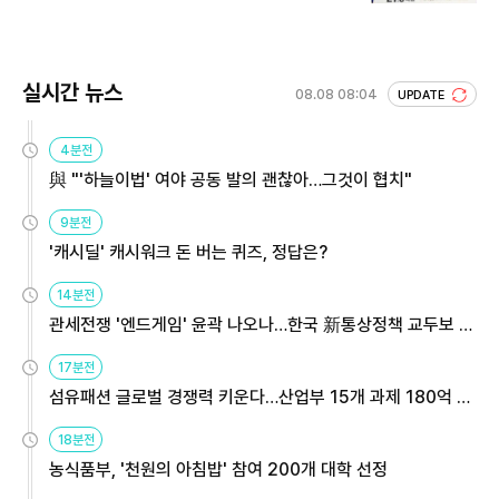
회 주목
실시간 뉴스
08.08 08:04
UPDATE
4분전
與 "'하늘이법' 여야 공동 발의 괜찮아…그것이 협치"
9분전
'캐시딜' 캐시워크 돈 버는 퀴즈, 정답은?
14분전
관세전쟁 '엔드게임' 윤곽 나오나…한국 新통상정책 교두보 활
용해야
17분전
섬유패션 글로벌 경쟁력 키운다…산업부 15개 과제 180억 지
원
18분전
농식품부, '천원의 아침밥' 참여 200개 대학 선정