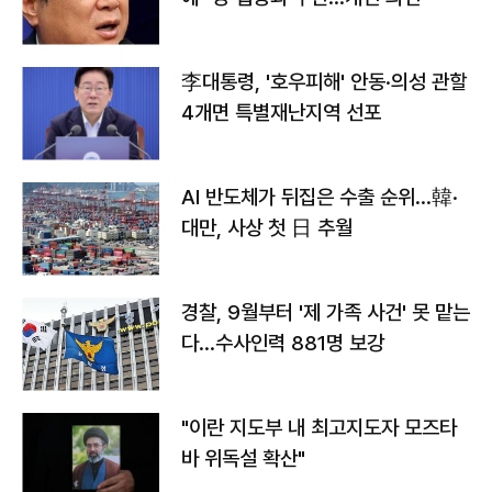
李대통령, '호우피해' 안동·의성 관할
4개면 특별재난지역 선포
AI 반도체가 뒤집은 수출 순위…韓·
대만, 사상 첫 日 추월
경찰, 9월부터 '제 가족 사건' 못 맡는
다…수사인력 881명 보강
"이란 지도부 내 최고지도자 모즈타
바 위독설 확산"