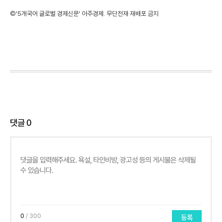
©'5개국어 글로벌 경제신문' 아주경제. 무단전재·재배포 금지
댓글
0
0
/ 300
등록