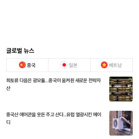
글로벌 뉴스
중국
일본
베트남
희토류 다음은 광모듈…중국이 움켜쥔 새로운 전략자
산
중국산 에어콘을 웃돈 주고 산다...유럽 열광시킨 메이
디