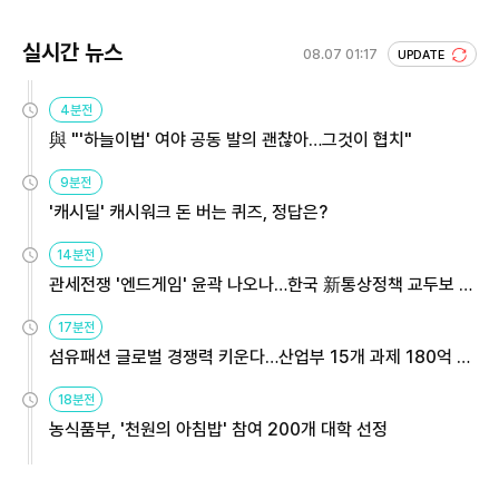
실시간 뉴스
08.07 01:17
UPDATE
4분전
與 "'하늘이법' 여야 공동 발의 괜찮아…그것이 협치"
9분전
'캐시딜' 캐시워크 돈 버는 퀴즈, 정답은?
14분전
관세전쟁 '엔드게임' 윤곽 나오나…한국 新통상정책 교두보 활
용해야
17분전
섬유패션 글로벌 경쟁력 키운다…산업부 15개 과제 180억 지
원
18분전
농식품부, '천원의 아침밥' 참여 200개 대학 선정