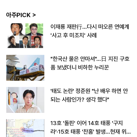
아주PICK >
이재룡 재판行…다시 떠오른 연예계
'사고 후 미조치' 사례
"한국산 물은 안마셔"…日 지진 구호
품 보냈더니 비하한 누리꾼
'태도 논란' 정준원 "난 배우 하면 안
되는 사람인가? 생각 했다"
13호 '돌핀' 이어 14호 태풍 '구지
라'·15호 태풍 '찬홈' 발생…현재 위