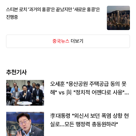
스티븐 로치 '과거의 홍콩'은 끝났지만 '새로운 홍콩'은
진행중
중국뉴스
더보기
추천기사
오세훈 "용산공원 주택공급 동의 못
해" vs 與 "정치적 어젠다로 사용"
맞불
李대통령 "외신서 보던 폭염 상황 현
실로…모든 행정력 총동원하라"