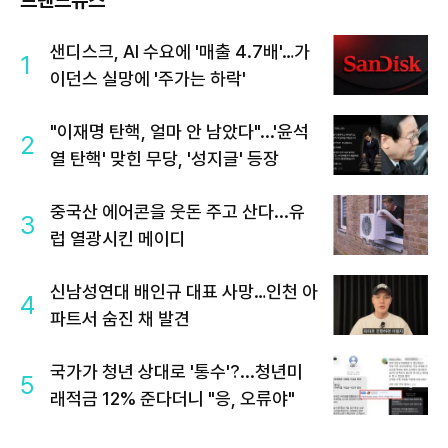
트렌드뉴스
샌디스크, AI 수요에 '매출 4.7배'…가
1
이던스 실망에 '주가는 하락'
"이재명 탄핵, 얼마 안 남았다"...'윤석
2
열 탄핵' 맞힌 무당, '성지글' 등장
중국산 에어콘을 웃돈 주고 산다...유
3
럽 열광시킨 메이디
신남성연대 배인규 대표 사망…인천 아
4
파트서 숨진 채 발견
국가가 청년 상대로 '통수'?...청년미
5
래적금 12% 준다더니 "응, 오류야"