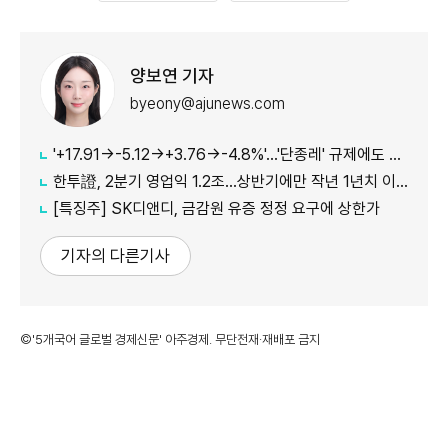
양보연 기자
byeony@ajunews.com
'+17.91→-5.12→+3.76→-4.8%'…'단종레' 규제에도 여전히 롤러코스터 타는 코스피
한투證, 2분기 영업익 1.2조…상반기에만 작년 1년치 이익만큼 벌었다
[특징주] SK디앤디, 금감원 유증 정정 요구에 상한가
기자의 다른기사
©'5개국어 글로벌 경제신문' 아주경제. 무단전재·재배포 금지