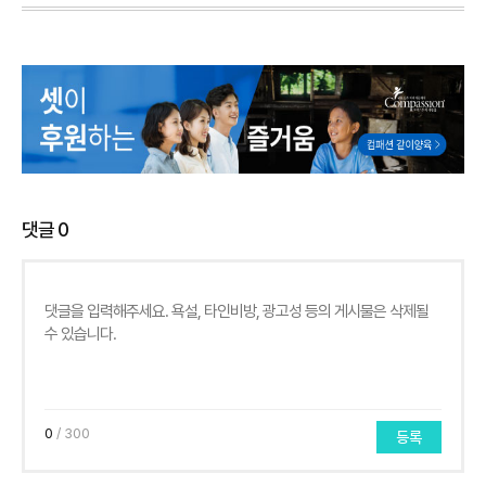
댓글
0
0
/ 300
등록