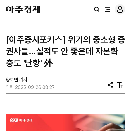
로
아
그
검
전
주
인
색
체
경
메
제
뉴
[아주증시포커스] 위기의 중소형 증
권사들…실적도 안 좋은데 자본확
충도 '난항' 外
양보연 기자
공
텍
입력 2025-09-26 08:27
유
스
트
크
기