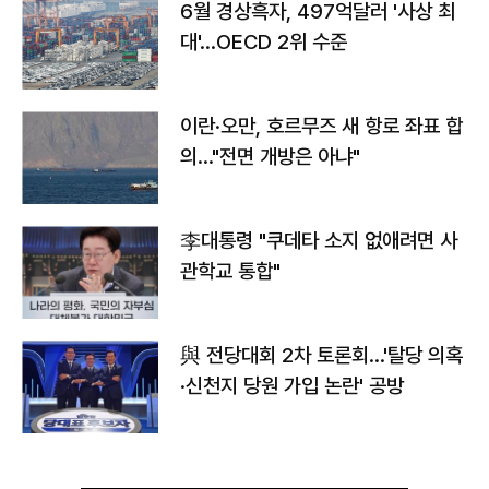
6월 경상흑자, 497억달러 '사상 최
대'…OECD 2위 수준
이란·오만, 호르무즈 새 항로 좌표 합
의…"전면 개방은 아냐"
李대통령 "쿠데타 소지 없애려면 사
관학교 통합"
與 전당대회 2차 토론회…'탈당 의혹
·신천지 당원 가입 논란' 공방