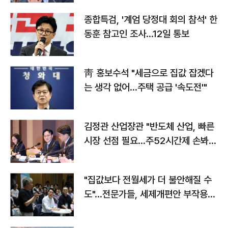
종합특검, '계엄 당정대 회의 참석' 한
동훈 참고인 조사...12일 통보
靑 홍보수석 "세금으로 집값 잡겠다
는 생각 없어…주택 공급 '속도전'"
김정관 산업장관 "반도체 산업, 빠른
시장 선점 필요…주52시간제 손봐
야"
"집값보다 전월세가 더 불안해질 수
도"…전문가들, 세제개편안 부작용
우려