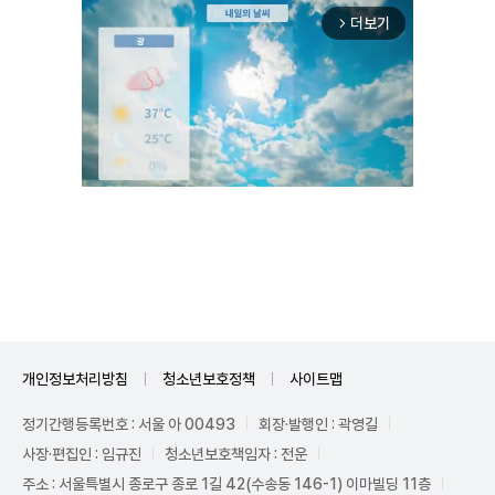
더보기
arrow_forward_ios
Mute
개인정보처리방침
청소년보호정책
사이트맵
정기간행등록번호 : 서울 아 00493
회장·발행인 : 곽영길
사장·편집인 : 임규진
청소년보호책임자 : 전운
주소 : 서울특별시 종로구 종로 1길 42(수송동 146-1) 이마빌딩 11층