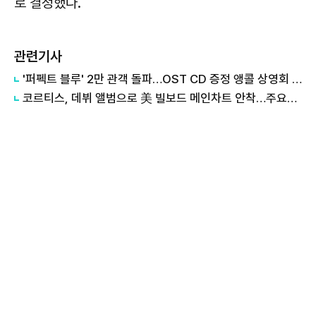
로 결정했다.
관련기사
'퍼펙트 블루' 2만 관객 돌파…OST CD 증정 앵콜 상영회 확정
코르티스, 데뷔 앨범으로 美 빌보드 메인차트 안착…주요차트 휩쓸어