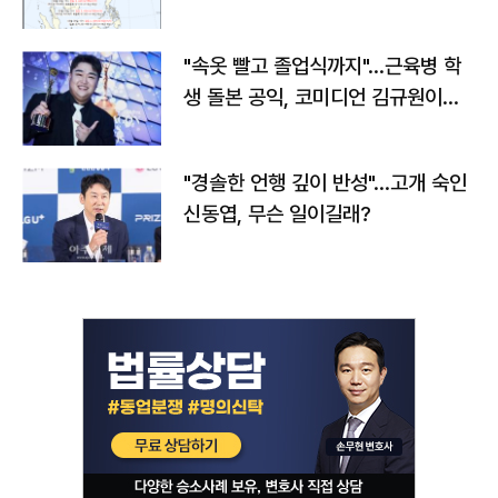
"속옷 빨고 졸업식까지"…근육병 학
생 돌본 공익, 코미디언 김규원이었
다
"경솔한 언행 깊이 반성"…고개 숙인
신동엽, 무슨 일이길래?