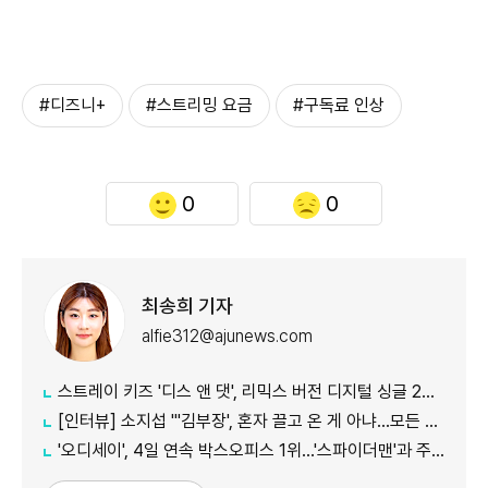
#디즈니+
#스트리밍 요금
#구독료 인상
0
0
최송희 기자
alfie312@ajunews.com
스트레이 키즈 '디스 앤 댓', 리믹스 버전 디지털 싱글 2종 공개
[인터뷰] 소지섭 "'김부장', 혼자 끌고 온 게 아냐…모든 사람이 함께 만든 작품"
'오디세이', 4일 연속 박스오피스 1위…'스파이더맨'과 주말 흥행 접전