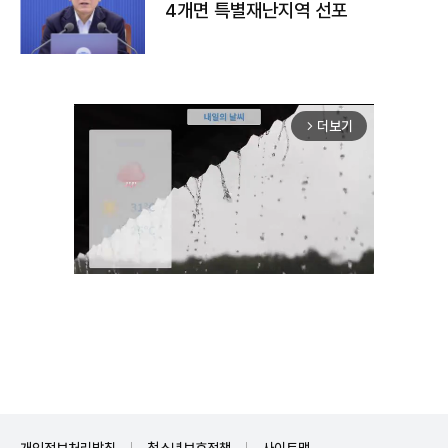
4개면 특별재난지역 선포
더보기
arrow_forward_ios
Unmute