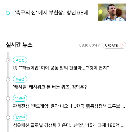
5
'축구의 신' 메시 부친상…향년 68세
실시간 뉴스
08.10 00:47
UPDATE
4분전
與 "'하늘이법' 여야 공동 발의 괜찮아…그것이 협치"
9분전
'캐시딜' 캐시워크 돈 버는 퀴즈, 정답은?
14분전
관세전쟁 '엔드게임' 윤곽 나오나…한국 新통상정책 교두보 활
용해야
17분전
섬유패션 글로벌 경쟁력 키운다…산업부 15개 과제 180억 지
원