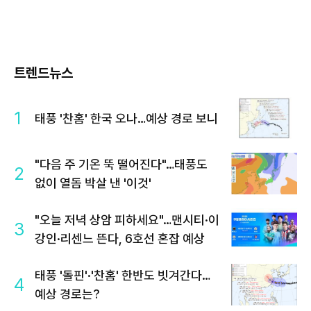
트렌드뉴스
1
태풍 '찬홈' 한국 오나…예상 경로 보니
"다음 주 기온 뚝 떨어진다"…태풍도
2
없이 열돔 박살 낸 '이것'
"오늘 저녁 상암 피하세요"…맨시티·이
3
강인·리센느 뜬다, 6호선 혼잡 예상
태풍 '돌핀'·'찬홈' 한반도 빗겨간다…
4
예상 경로는?