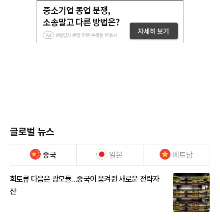
글로벌 뉴스
중국
일본
베트남
희토류 다음은 광모듈…중국이 움켜쥔 새로운 전략자
산