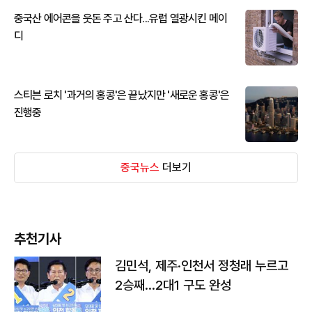
중국산 에어콘을 웃돈 주고 산다...유럽 열광시킨 메이
디
스티븐 로치 '과거의 홍콩'은 끝났지만 '새로운 홍콩'은
진행중
중국뉴스
더보기
추천기사
김민석, 제주·인천서 정청래 누르고
2승째…2대1 구도 완성