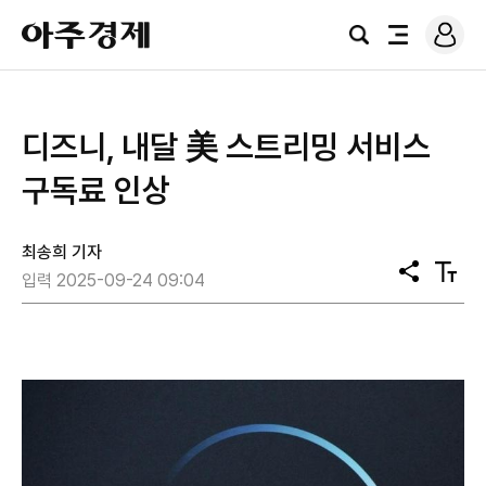
로
아
그
검
전
주
인
색
체
경
메
제
뉴
디즈니, 내달 美 스트리밍 서비스
구독료 인상
최송희 기자
공
텍
입력 2025-09-24 09:04
유
스
트
크
기