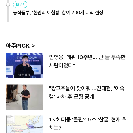
18분전
농식품부, '천원의 아침밥' 참여 200개 대학 선정
아주PICK >
임영웅, 데뷔 10주년…"난 늘 부족한
사람이었다"
"광고주들이 찾아줘"…진태현, '이숙
캠' 하차 후 근황 공개
13호 태풍 '돌핀'·15호 '찬홈' 현재 위
치는?