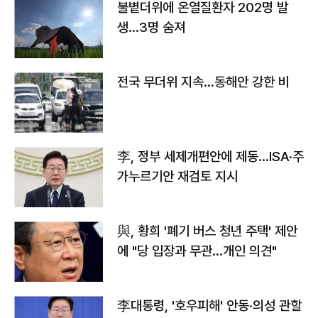
불볕더위에 온열질환자 202명 발
생…3명 숨져
전국 무더위 지속…동해안 강한 비
李, 정부 세제개편안에 제동…ISA·주
가누르기안 재검토 지시
與, 황희 '폐기 버스 청년 주택' 제안
에 "당 입장과 무관…개인 의견"
李대통령, '호우피해' 안동·의성 관할