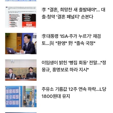
李 "결혼, 희망찬 새 출발돼야"… 대
출·청약 '결혼 페널티' 손본다
李대통령 'ISA·주가 누르기' 재검
토…與 "환영" 野 "졸속 국정"
이임생이 밝힌 '빵집 회동' 전말…"정
몽규, 홍명보로 하라 지시"
주유소 기름값 12주 연속 하락…L당
1800원대 유지