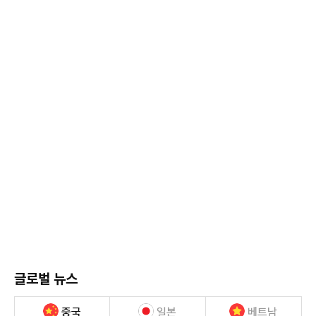
글로벌 뉴스
중국
일본
베트남