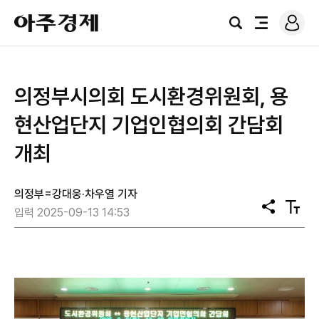
로
아
그
검
전
주
인
색
체
경
메
제
뉴
의정부시의회 도시환경위원회, 용
현산업단지 기업인협의회 간담회
개최
의정부=강대웅·차우열 기자
공
텍
입력 2025-09-13 14:53
유
스
트
크
기