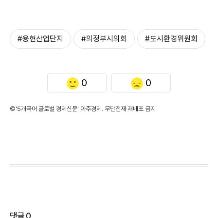
#용현산업단지
#의정부시의회
#도시환경위원회
0
0
©'5개국어 글로벌 경제신문' 아주경제. 무단전재·재배포 금지
댓글
0