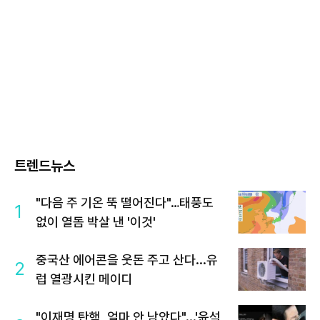
트렌드뉴스
"다음 주 기온 뚝 떨어진다"…태풍도
1
없이 열돔 박살 낸 '이것'
중국산 에어콘을 웃돈 주고 산다...유
2
럽 열광시킨 메이디
"이재명 탄핵, 얼마 안 남았다"...'윤석