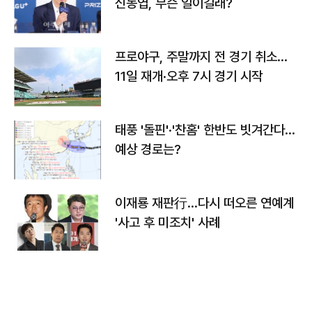
신동엽, 무슨 일이길래?
프로야구, 주말까지 전 경기 취소…
11일 재개·오후 7시 경기 시작
태풍 '돌핀'·'찬홈' 한반도 빗겨간다…
예상 경로는?
이재룡 재판行…다시 떠오른 연예계
'사고 후 미조치' 사례