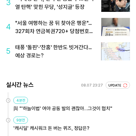
3
열 탄핵' 맞힌 무당, '성지글' 등장
"서울 여행하는 꿈 뒤 찾아온 행운"…
4
327회차 연금복권720+ 당첨번호조
회 주목
태풍 '돌핀'·'찬홈' 한반도 빗겨간다…
5
예상 경로는?
실시간 뉴스
08.07 23:27
UPDATE
4분전
與 "'하늘이법' 여야 공동 발의 괜찮아…그것이 협치"
9분전
'캐시딜' 캐시워크 돈 버는 퀴즈, 정답은?