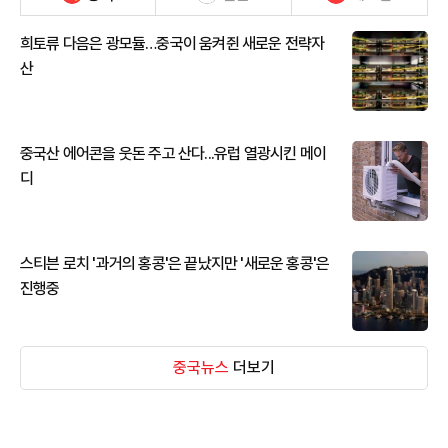
희토류 다음은 광모듈…중국이 움켜쥔 새로운 전략자
산
중국산 에어콘을 웃돈 주고 산다...유럽 열광시킨 메이
디
스티븐 로치 '과거의 홍콩'은 끝났지만 '새로운 홍콩'은
진행중
중국뉴스
더보기