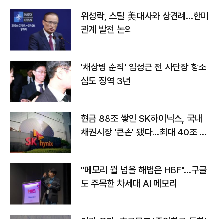
위성락, 스틸 美대사와 상견례…한미
관계 발전 논의
'채상병 순직' 임성근 전 사단장 항소
심도 징역 3년
현금 88조 쌓인 SK하이닉스, 국내
채권시장 '큰손' 됐다…최대 40조 투
자
"메모리 월 넘을 해법은 HBF"…구글
도 주목한 차세대 AI 메모리