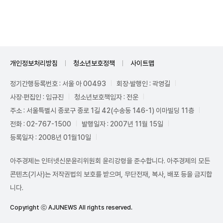
Unmute
개인정보처리방침
청소년보호정책
사이트맵
정기간행등록번호 : 서울 아 00493
회장·발행인 : 곽영길
사장·편집인 : 임규진
청소년보호책임자 : 전운
주소 : 서울특별시 종로구 종로 1길 42(수송동 146-1) 이마빌딩 11층
전화 : 02-767-1500
발행일자 : 2007년 11월 15일
등록일자 : 2008년 01월10일
아주경제는 인터넷신문윤리위원회 윤리강령을 준수합니다. 아주경제의 모든
콘텐츠(기사)는 저작권법의 보호를 받으며, 무단전재, 복사, 배포 등을 금지합
니다.
Copyright ⓒ AJUNEWS All rights reserved.