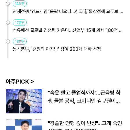
14분전
관세전쟁 '엔드게임' 윤곽 나오나…한국 新통상정책 교두보 활
용해야
17분전
섬유패션 글로벌 경쟁력 키운다…산업부 15개 과제 180억 지
원
18분전
농식품부, '천원의 아침밥' 참여 200개 대학 선정
아주PICK >
"속옷 빨고 졸업식까지"…근육병 학
생 돌본 공익, 코미디언 김규원이었
다
"경솔한 언행 깊이 반성"…고개 숙인