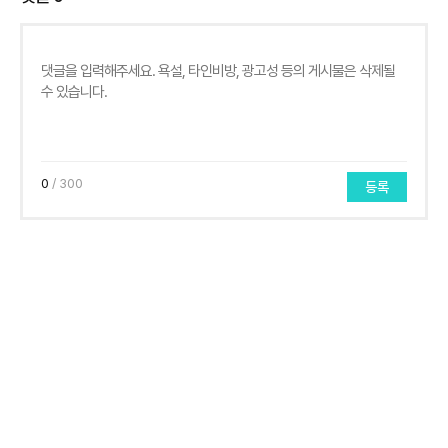
0
/ 300
등록