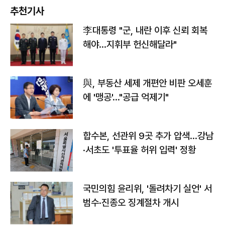
추천기사
李대통령 "군, 내란 이후 신뢰 회복
해야…지휘부 헌신해달라"
與, 부동산 세제 개편안 비판 오세훈
에 '맹공'…"공급 억제기"
합수본, 선관위 9곳 추가 압색…강남
·서초도 '투표율 허위 입력' 정황
국민의힘 윤리위, '돌려차기 실언' 서
범수·진종오 징계절차 개시