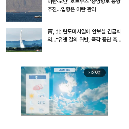
이란·오만, 호르무즈 '중앙항로 통항'
추진…입항은 이란 관리
靑, 北 탄도미사일에 안보실 긴급회
의…"유엔 결의 위반, 즉각 중단 촉
구"
더보기
arrow_forward_ios