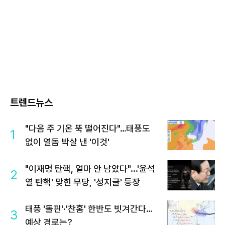
트렌드뉴스
"다음 주 기온 뚝 떨어진다"…태풍도
1
없이 열돔 박살 낸 '이것'
"이재명 탄핵, 얼마 안 남았다"...'윤석
2
열 탄핵' 맞힌 무당, '성지글' 등장
태풍 '돌핀'·'찬홈' 한반도 빗겨간다…
3
예상 경로는?