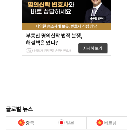
글로벌 뉴스
중국
일본
베트남