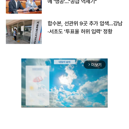
에 '맹공'…"공급 억제기"
합수본, 선관위 9곳 추가 압색…강남
·서초도 '투표율 허위 입력' 정황
더보기
arrow_forward_ios
Unmute