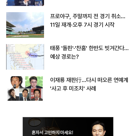
프로야구, 주말까지 전 경기 취소…
11일 재개·오후 7시 경기 시작
태풍 '돌핀'·'찬홈' 한반도 빗겨간다…
예상 경로는?
이재룡 재판行…다시 떠오른 연예계
'사고 후 미조치' 사례