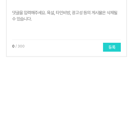
0
/ 300
등록