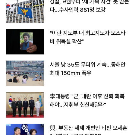
경찰, 9월부터 '제 가족 사건' 못 맡는
다…수사인력 881명 보강
"이란 지도부 내 최고지도자 모즈타
바 위독설 확산"
서울 낮 35도 무더위 계속…동해안
최대 150㎜ 폭우
李대통령 "군, 내란 이후 신뢰 회복
해야…지휘부 헌신해달라"
與, 부동산 세제 개편안 비판 오세훈