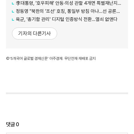
李대통령, '호우피해' 안동·의성 관할 4개면 특별재난지역 선포
정동영 "북한의 '조선' 호칭, 통일부 방침 아냐...선 공론화 먼저"
육군, '총기함 관리' 디지털 인증방식 전환…열쇠 없앤다
기자의 다른기사
©'5개국어 글로벌 경제신문' 아주경제. 무단전재·재배포 금지
댓글
0