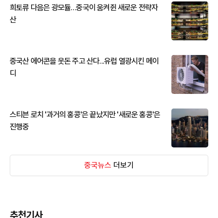
희토류 다음은 광모듈…중국이 움켜쥔 새로운 전략자
산
중국산 에어콘을 웃돈 주고 산다...유럽 열광시킨 메이
디
스티븐 로치 '과거의 홍콩'은 끝났지만 '새로운 홍콩'은
진행중
중국뉴스
더보기
추천기사