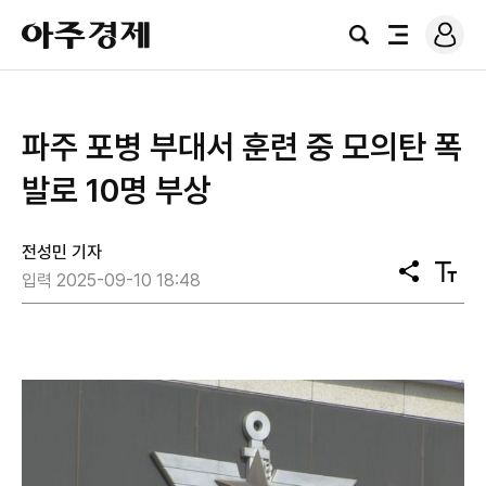
로
아
그
검
전
주
인
색
체
경
메
제
뉴
파주 포병 부대서 훈련 중 모의탄 폭
발로 10명 부상
전성민 기자
공
텍
입력 2025-09-10 18:48
유
스
트
크
기