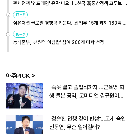
관세전쟁 '엔드게임' 윤곽 나오나…한국 新통상정책 교두보 활
용해야
17분전
섬유패션 글로벌 경쟁력 키운다…산업부 15개 과제 180억 지
원
18분전
농식품부, '천원의 아침밥' 참여 200개 대학 선정
아주PICK >
"속옷 빨고 졸업식까지"…근육병 학
생 돌본 공익, 코미디언 김규원이었
다
"경솔한 언행 깊이 반성"…고개 숙인
신동엽, 무슨 일이길래?