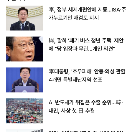
李, 정부 세제개편안에 제동…ISA·주
가누르기안 재검토 지시
與, 황희 '폐기 버스 청년 주택' 제안
에 "당 입장과 무관…개인 의견"
李대통령, '호우피해' 안동·의성 관할
4개면 특별재난지역 선포
AI 반도체가 뒤집은 수출 순위…韓·
대만, 사상 첫 日 추월