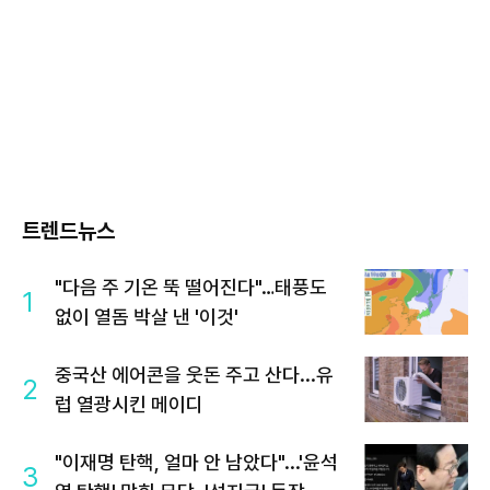
트렌드뉴스
"다음 주 기온 뚝 떨어진다"…태풍도
1
없이 열돔 박살 낸 '이것'
중국산 에어콘을 웃돈 주고 산다...유
2
럽 열광시킨 메이디
"이재명 탄핵, 얼마 안 남았다"...'윤석
3