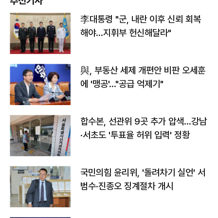
추천기사
李대통령 "군, 내란 이후 신뢰 회복
해야…지휘부 헌신해달라"
與, 부동산 세제 개편안 비판 오세훈
에 '맹공'…"공급 억제기"
합수본, 선관위 9곳 추가 압색…강남
·서초도 '투표율 허위 입력' 정황
국민의힘 윤리위, '돌려차기 실언' 서
범수·진종오 징계절차 개시