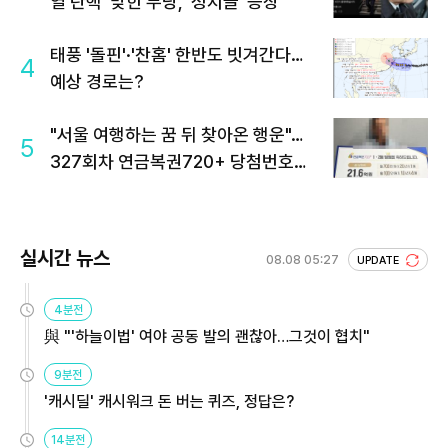
열 탄핵' 맞힌 무당, '성지글' 등장
태풍 '돌핀'·'찬홈' 한반도 빗겨간다…
4
예상 경로는?
"서울 여행하는 꿈 뒤 찾아온 행운"…
5
327회차 연금복권720+ 당첨번호조
회 주목
실시간 뉴스
08.08 05:27
UPDATE
4분전
與 "'하늘이법' 여야 공동 발의 괜찮아…그것이 협치"
9분전
'캐시딜' 캐시워크 돈 버는 퀴즈, 정답은?
14분전