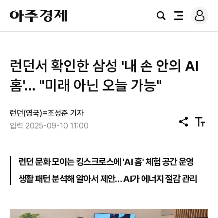
로
아
그
검
전
주
인
색
체
경
메
제
뉴
런던서 확인한 삼성 '내 손 안의 AI
홈'… "미래 아닌 오늘 가능"
런던(영국)=조성준 기자
공
텍
입력 2025-09-10 11:00
유
스
트
크
기
런던 문화 모이는 킹스크로스에 'AI 홈' 체험 공간 운영
생활 패턴 분석해 알아서 제안… AI가 에너지 절감 관리