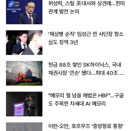
위성락, 스틸 美대사와 상견례…한미
관계 발전 논의
'채상병 순직' 임성근 전 사단장 항소
심도 징역 3년
현금 88조 쌓인 SK하이닉스, 국내
채권시장 '큰손' 됐다…최대 40조 투
자
"메모리 월 넘을 해법은 HBF"…구글
도 주목한 차세대 AI 메모리
이란·오만, 호르무즈 '중앙항로 통항'