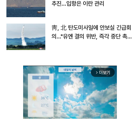
추진…입항은 이란 관리
靑, 北 탄도미사일에 안보실 긴급회
의…"유엔 결의 위반, 즉각 중단 촉
구"
더보기
arrow_forward_ios
Unmute