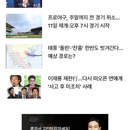
프로야구, 주말까지 전 경기 취소…
11일 재개·오후 7시 경기 시작
태풍 '돌핀'·'찬홈' 한반도 빗겨간다…
예상 경로는?
이재룡 재판行…다시 떠오른 연예계
'사고 후 미조치' 사례