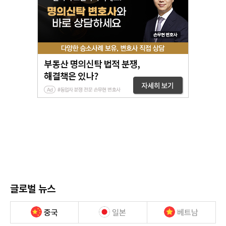
글로벌 뉴스
중국
일본
베트남