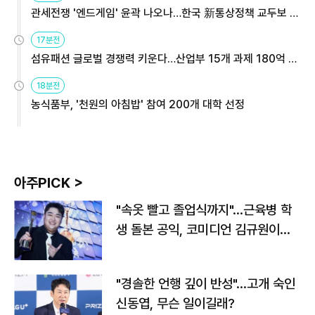
관세전쟁 '엔드게임' 윤곽 나오나…한국 新통상정책 교두보 활
용해야
17분전
섬유패션 글로벌 경쟁력 키운다…산업부 15개 과제 180억 지
원
18분전
농식품부, '천원의 아침밥' 참여 200개 대학 선정
아주PICK >
"속옷 빨고 졸업식까지"…근육병 학
생 돌본 공익, 코미디언 김규원이었
다
"경솔한 언행 깊이 반성"…고개 숙인
신동엽, 무슨 일이길래?