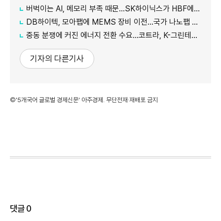
버벅이는 AI, 메모리 부족 때문…SK하이닉스가 HBF에 집중하는 이유
DB하이텍, 모아팹에 MEMS 장비 이전…국가 나노팹 공정 지원
중동 분쟁에 커진 에너지 전환 수요…코트라, K-그린테크 수출길 넓힌다
기자의 다른기사
©'5개국어 글로벌 경제신문' 아주경제. 무단전재·재배포 금지
댓글
0