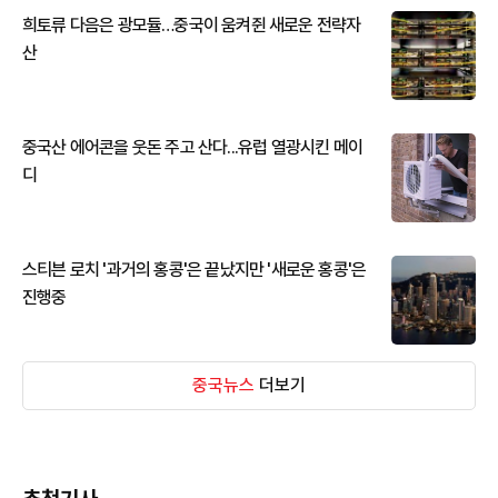
희토류 다음은 광모듈…중국이 움켜쥔 새로운 전략자
산
중국산 에어콘을 웃돈 주고 산다...유럽 열광시킨 메이
디
스티븐 로치 '과거의 홍콩'은 끝났지만 '새로운 홍콩'은
진행중
중국뉴스
더보기