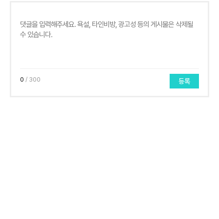
0
/ 300
등록