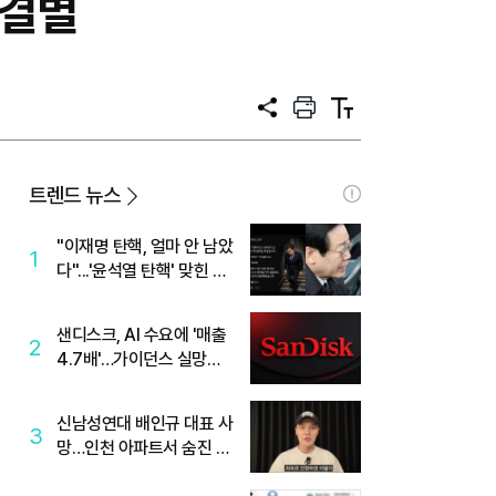
 결별
공
프
텍
유
린
스
트
트
크
기
트렌드 뉴스
"이재명 탄핵, 얼마 안 남았
1
다"...'윤석열 탄핵' 맞힌 무
당, '성지글' 등장
샌디스크, AI 수요에 '매출
2
4.7배'…가이던스 실망에
'주가는 하락'
신남성연대 배인규 대표 사
3
망…인천 아파트서 숨진 채
발견