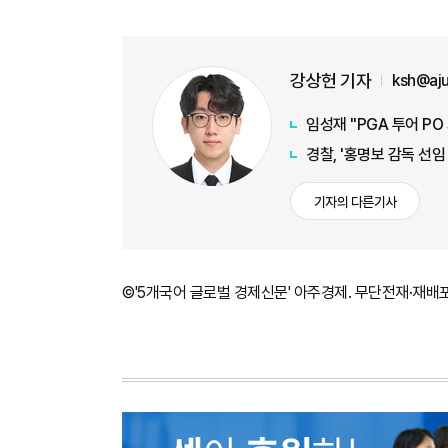
강상헌 기자
ksh@aj
임성재 "PGA 투어 PO
경찰, '홍명보 감독 선
기자의 다른기사
©'5개국어 글로벌 경제신문' 아주경제. 무단전재·재배