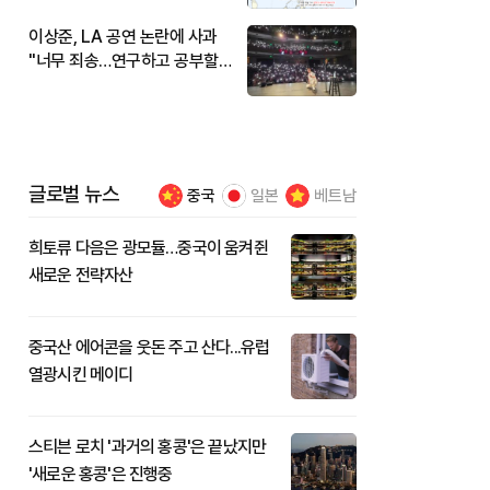
이상준, LA 공연 논란에 사과
"너무 죄송…연구하고 공부할
것"
글로벌 뉴스
중국
일본
베트남
희토류 다음은 광모듈…중국이 움켜쥔
새로운 전략자산
중국산 에어콘을 웃돈 주고 산다...유럽
열광시킨 메이디
스티븐 로치 '과거의 홍콩'은 끝났지만
'새로운 홍콩'은 진행중