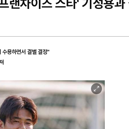
'프랜차이즈 스타' 기성용과
이 수용하면서 결별 결정"
려져
이
미
지
확
대