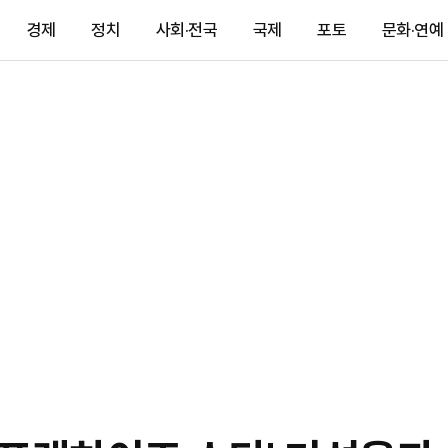
경제
정치
사회·전국
국제
포토
문화·연예