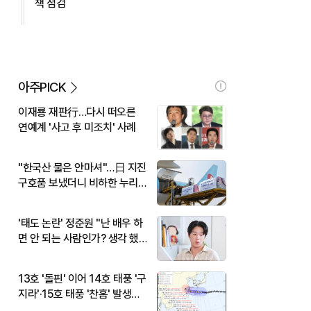
책 점검
아주PICK
이재룡 재판行…다시 떠오른
연예계 '사고 후 미조치' 사례
"한국산 물은 안마셔"…日 지진
구호품 보냈더니 비하한 누리
꾼
'태도 논란' 정준원 "난 배우 하
면 안 되는 사람인가? 생각 했
다"
13호 '돌핀' 이어 14호 태풍 '구
지라'·15호 태풍 '찬홈' 발생…
현재 위치와 이동경로는?