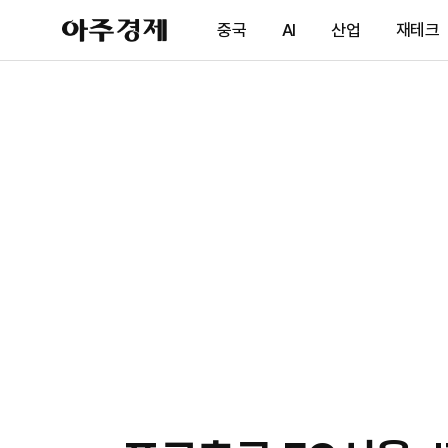
아
중국
AI
산업
재테크
주
경
제