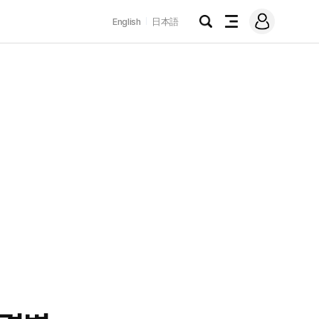
로
English
日本語
그
검
전
인
색
체
메
뉴