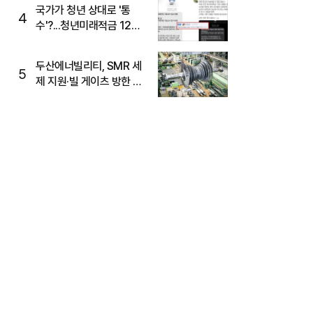
국가가 청년 상대로 '통
4
수'?...청년미래적금 12%
준다더니 "응, 오류야"
두산에너빌리티, SMR 세
5
제 지원·빌 게이츠 방한 기
대에 5%대 강세