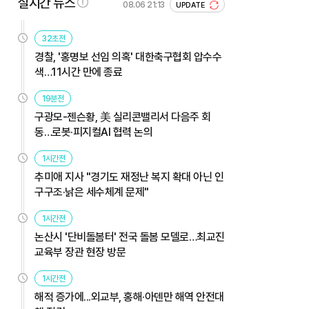
실시간 뉴스
08.06 21:13
UPDATE
32초전
경찰, '홍명보 선임 의혹' 대한축구협회 압수수
색…11시간 만에 종료
19분전
구광모-젠슨황, 美 실리콘밸리서 다음주 회
동…로봇·피지컬AI 협력 논의
1시간전
추미애 지사 "경기도 재정난 복지 확대 아닌 인
구구조·낡은 세수체계 문제"
1시간전
논산시 '단비돌봄터' 전국 돌봄 모델로…최교진
교육부 장관 현장 방문
1시간전
해적 증가에...외교부, 홍해·아덴만 해역 안전대