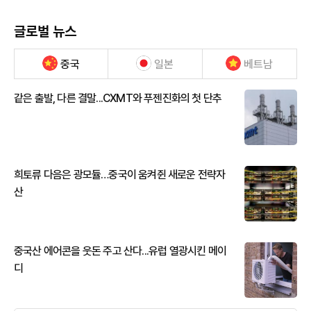
글로벌 뉴스
중국
일본
베트남
같은 출발, 다른 결말...CXMT와 푸젠진화의 첫 단추
희토류 다음은 광모듈…중국이 움켜쥔 새로운 전략자
산
중국산 에어콘을 웃돈 주고 산다...유럽 열광시킨 메이
디