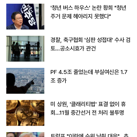
'청년 버스 하우스' 논란 황희 "청년
주거 문제 헤아리지 못했다"
경찰, 축구협회 '심판 성접대' 수사 검
토…공소시효가 관건
PF 4.5조 줄었는데 부실여신은 1.7
조 증가
미 상원, '클래리티법' 표결 없이 휴
회…11월 중간선거 전 처리 불투명
트럼프 "이란에 수위 낮춰 대응"…추