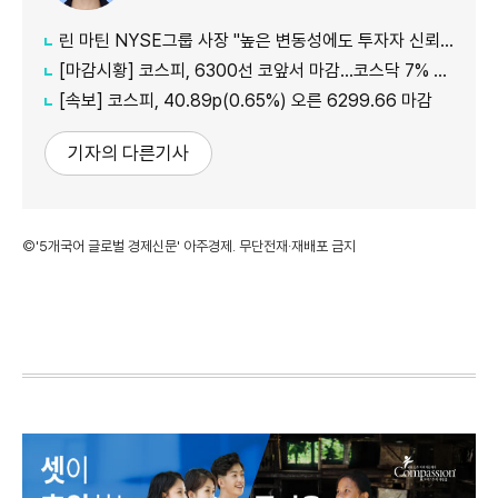
린 마틴 NYSE그룹 사장 "높은 변동성에도 투자자 신뢰 유지하려면…시스템 안정성이 선결돼야"
[마감시황] 코스피, 6300선 코앞서 마감…코스닥 7% 급등해 850선 안착
[속보] 코스피, 40.89p(0.65%) 오른 6299.66 마감
기자의 다른기사
©'5개국어 글로벌 경제신문' 아주경제. 무단전재·재배포 금지