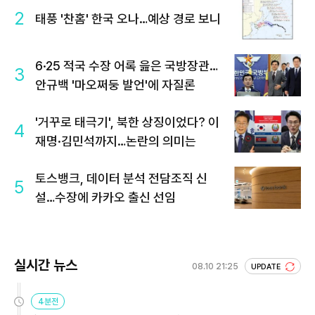
2
태풍 '찬홈' 한국 오나…예상 경로 보니
6·25 적국 수장 어록 읊은 국방장관…
3
안규백 '마오쩌둥 발언'에 자질론
'거꾸로 태극기', 북한 상징이었다? 이
4
재명·김민석까지…논란의 의미는
토스뱅크, 데이터 분석 전담조직 신
5
설…수장에 카카오 출신 선임
실시간 뉴스
08.10 21:25
UPDATE
4분전