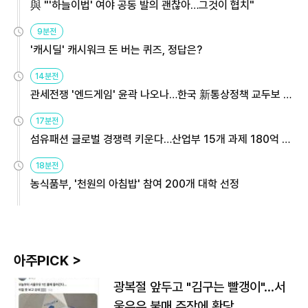
與 "'하늘이법' 여야 공동 발의 괜찮아…그것이 협치"
9분전
'캐시딜' 캐시워크 돈 버는 퀴즈, 정답은?
14분전
관세전쟁 '엔드게임' 윤곽 나오나…한국 新통상정책 교두보 활
용해야
17분전
섬유패션 글로벌 경쟁력 키운다…산업부 15개 과제 180억 지
원
18분전
농식품부, '천원의 아침밥' 참여 200개 대학 선정
아주PICK >
광복절 앞두고 "김구는 빨갱이"…서
울우유 불매 주장에 황당