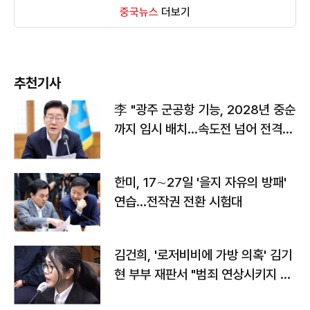
중국뉴스
더보기
추천기사
李 "광주 군공항 기능, 2028년 중순
까지 임시 배치…속도전 넘어 전격
전"
한미, 17∼27일 '을지 자유의 방패'
연습…전작권 전환 시험대
김건희, '로저비비에 가방 의혹' 김기
현 부부 재판서 "범죄 연상시키지 말
라"