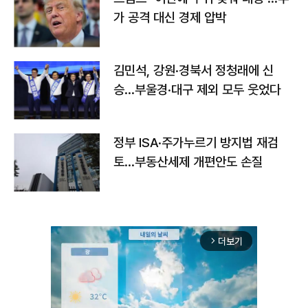
가 공격 대신 경제 압박
김민석, 강원·경북서 정청래에 신
승…부울경·대구 제외 모두 웃었다
정부 ISA·주가누르기 방지법 재검
토…부동산세제 개편안도 손질
더보기
arrow_forward_ios