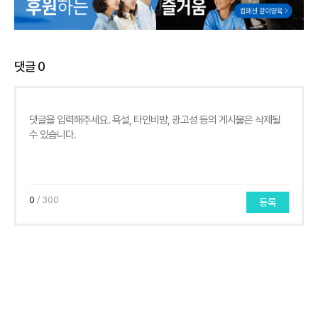
댓글
0
0
/ 300
등록