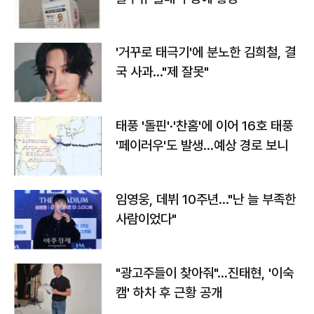
'거꾸로 태극기'에 분노한 김희철, 결
국 사과…"제 잘못"
태풍 '돌핀'·'찬홈'에 이어 16호 태풍
'페이러우'도 발생…예상 경로 보니
임영웅, 데뷔 10주년…"난 늘 부족한
사람이었다"
"광고주들이 찾아줘"…진태현, '이숙
캠' 하차 후 근황 공개