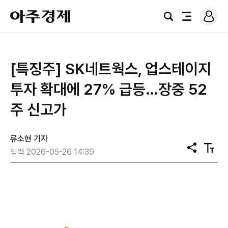
로
아
그
검
전
주
인
색
체
경
메
제
뉴
[특징주] SK네트웍스, 업스테이지
투자 확대에 27% 급등…장중 52
주 신고가
류소현 기자
공
텍
입력 2026-05-26 14:39
유
스
트
크
기