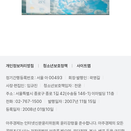
Unmute
개인정보처리방침
청소년보호정책
사이트맵
정기간행등록번호 : 서울 아 00493
회장·발행인 : 곽영길
사장·편집인 : 임규진
청소년보호책임자 : 전운
주소 : 서울특별시 종로구 종로 1길 42(수송동 146-1) 이마빌딩 11층
전화 : 02-767-1500
발행일자 : 2007년 11월 15일
등록일자 : 2008년 01월10일
아주경제는 인터넷신문윤리위원회 윤리강령을 준수합니다. 아주경제의 모든
콘텐츠(기사)는 저작권법의 보호를 받으며, 무단전재, 복사, 배포 등을 금지합