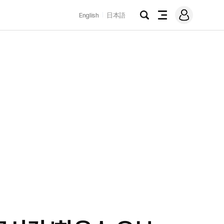
로
English
日本語
그
검
전
인
색
체
메
뉴