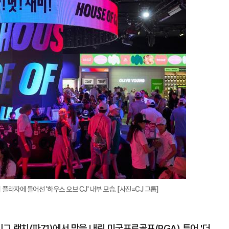
지
확
대
 플라자에 들어선 '하우스 오브 CJ' 내부 모습. [사진=CJ 그룹]
그 랜치(파71)에서 막을 내린 미국프로골프(PGA) 투어 '더