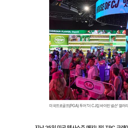
미국프로골프(PGA) 투어 '더 CJ컵 바이런 넬슨' 갤러리
지난 25일 미국 텍사스주 매키니의 TPC 크레이