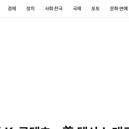
경제
정치
사회·전국
국제
포토
문화·연예