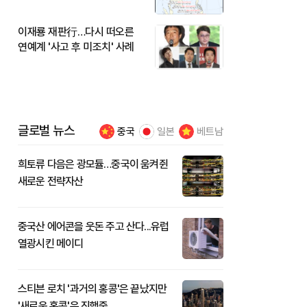
이재룡 재판行…다시 떠오른
연예계 '사고 후 미조치' 사례
글로벌 뉴스
중국
일본
베트남
희토류 다음은 광모듈…중국이 움켜쥔
새로운 전략자산
중국산 에어콘을 웃돈 주고 산다...유럽
열광시킨 메이디
스티븐 로치 '과거의 홍콩'은 끝났지만
'새로운 홍콩'은 진행중