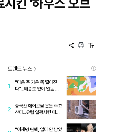
료시킨 '하우스 오브
공
프
텍
유
린
스
트
트
크
기
트렌드 뉴스
"다음 주 기온 뚝 떨어진
1
다"…태풍도 없이 열돔 박
살 낸 '이것'
중국산 에어콘을 웃돈 주고
2
산다...유럽 열광시킨 메이
디
"이재명 탄핵, 얼마 안 남았