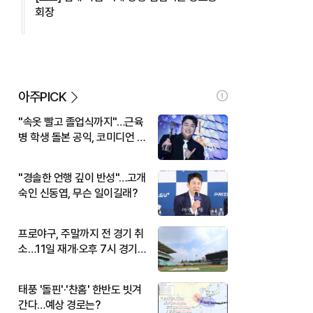
회장
아주PICK
"속옷 빨고 졸업식까지"…근육
병 학생 돌본 공익, 코미디언 김
규원이었다
"경솔한 언행 깊이 반성"…고개
숙인 신동엽, 무슨 일이길래?
프로야구, 주말까지 전 경기 취
소…11일 재개·오후 7시 경기
시작
태풍 '돌핀'·'찬홈' 한반도 빗겨
간다…예상 경로는?