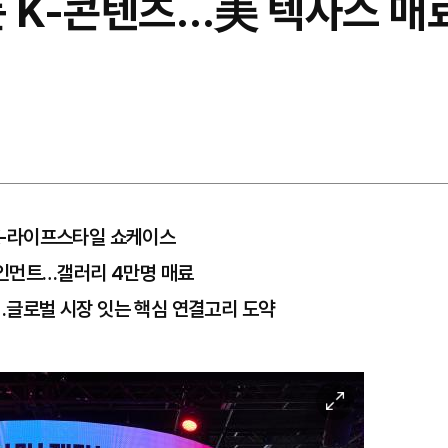
든 K-콘텐츠…美 텍사스 매
 K-라이프스타일 쇼케이스
인먼트…갤러리 4만명 매료
인…글로벌 시장 잇는 핵심 연결고리 도약
이
미