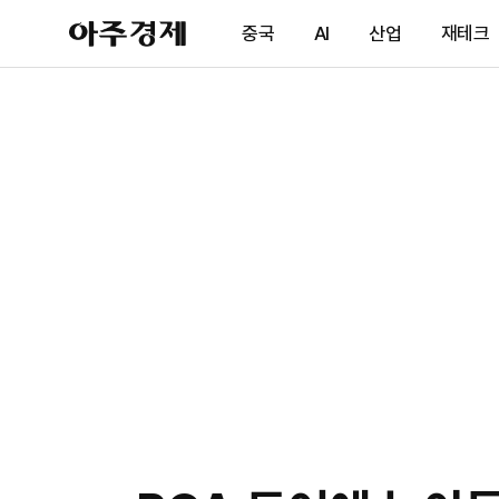
아
중국
AI
산업
재테크
주
경
제