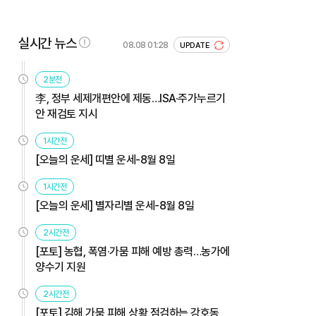
실시간 뉴스
08.08 01:28
UPDATE
2분전
李, 정부 세제개편안에 제동…ISA·주가누르기
안 재검토 지시
1시간전
[오늘의 운세] 띠별 운세-8월 8일
1시간전
[오늘의 운세] 별자리별 운세-8월 8일
2시간전
[포토] 농협, 폭염·가뭄 피해 예방 총력…농가에
양수기 지원
2시간전
[포토] 김해 가뭄 피해 상황 점검하는 강호동