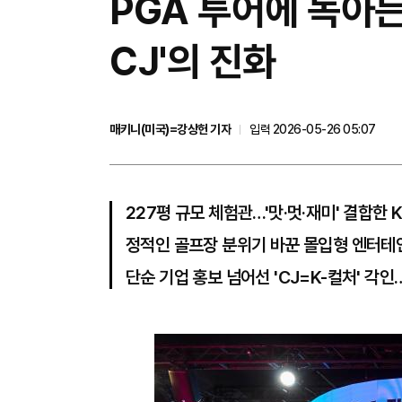
PGA 투어에 녹아
CJ'의 진화
매키니(미국)=강상헌 기자
입력 2026-05-26 05:07
227평 규모 체험관…'맛·멋·재미' 결합한
정적인 골프장 분위기 바꾼 몰입형 엔터테
단순 기업 홍보 넘어선 'CJ=K-컬처' 각