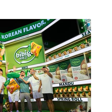
이
미
지
확
대