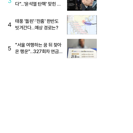
3
다"...'윤석열 탄핵' 맞힌 무
당, '성지글' 등장
태풍 '돌핀'·'찬홈' 한반도
4
빗겨간다…예상 경로는?
"서울 여행하는 꿈 뒤 찾아
5
온 행운"…327회차 연금
복권720+ 당첨번호조회
주목