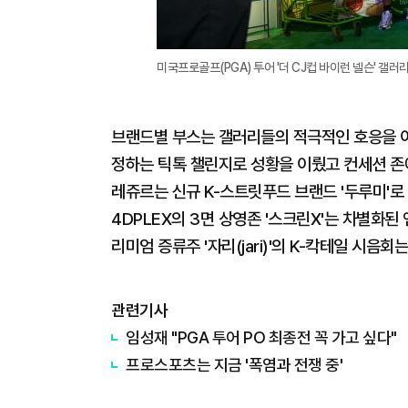
미국프로골프(PGA) 투어 '더 CJ컵 바이런 넬슨' 갤러리
브랜드별 부스는 갤러리들의 적극적인 호응을 이
정하는 틱톡 챌린지로 성황을 이뤘고 컨세션 존
레쥬르는 신규 K-스트릿푸드 브랜드 '두루미'로
4DPLEX의 3면 상영존 '스크린X'는 차별화
리미엄 증류주 '자리(jari)'의 K-칵테일 시
관련기사
임성재 "PGA 투어 PO 최종전 꼭 가고 싶다"
프로스포츠는 지금 '폭염과 전쟁 중'