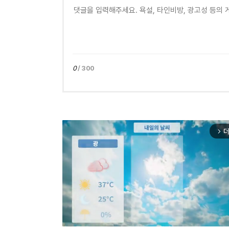
0
/ 300
더
arrow_forward_ios