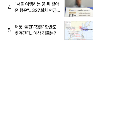
"서울 여행하는 꿈 뒤 찾아
4
온 행운"…327회차 연금
복권720+ 당첨번호조회
주목
태풍 '돌핀'·'찬홈' 한반도
5
빗겨간다…예상 경로는?