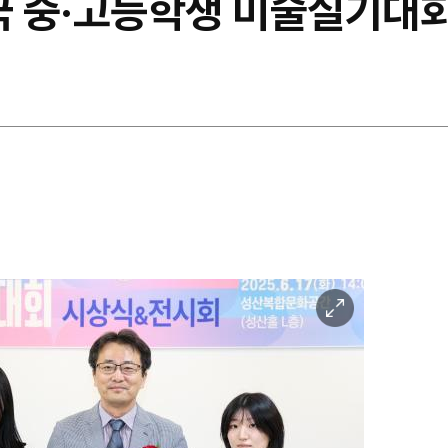
전국 중·고등학생 미술실기대
이
미
지
확
대