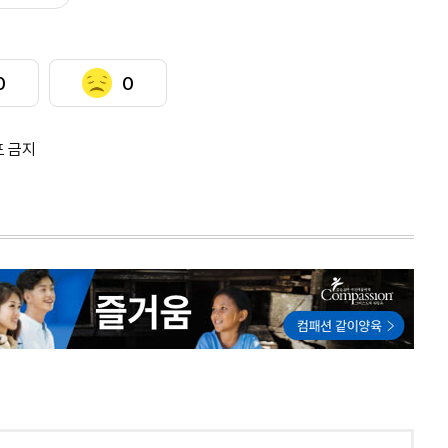
0
0
포 금지