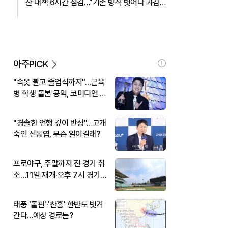
산 대책 6시간 점검…"기존 방식 벗어나 과감
히 실행" 外
아주PICK
"속옷 빨고 졸업식까지"…근육
병 학생 돌본 공익, 코미디언 김
규원이었다
"경솔한 언행 깊이 반성"…고개
숙인 신동엽, 무슨 일이길래?
프로야구, 주말까지 전 경기 취
소…11일 재개·오후 7시 경기
시작
태풍 '돌핀'·'찬홈' 한반도 빗겨
간다…예상 경로는?