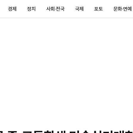
경제
정치
사회·전국
국제
포토
문화·연예