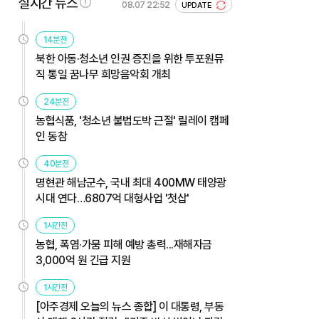
실시간 뉴스
08.07 22:52
UPDATE
14분전
북한 아동·청소년 인권 증진을 위한 투포원뮤
직 통일 꿈나무 희망음악회 개최
24분전
농협식품, '청소년 불법도박 근절' 릴레이 캠페
인 동참
40분전
명현관 해남군수, 국내 최대 400MW 태양광
시대 연다…6807억 대형사업 '첫삽'
1시간전
농협, 폭염·가뭄 피해 예방 총력...재해자금
3,000억 원 긴급 지원
1시간전
[아주경제 오늘의 뉴스 종합] 이 대통령, 부동