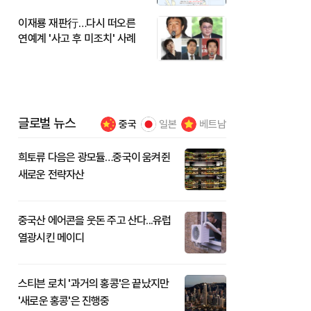
이재룡 재판行…다시 떠오른
연예계 '사고 후 미조치' 사례
글로벌 뉴스
중국
일본
베트남
희토류 다음은 광모듈…중국이 움켜쥔
새로운 전략자산
중국산 에어콘을 웃돈 주고 산다...유럽
열광시킨 메이디
스티븐 로치 '과거의 홍콩'은 끝났지만
'새로운 홍콩'은 진행중