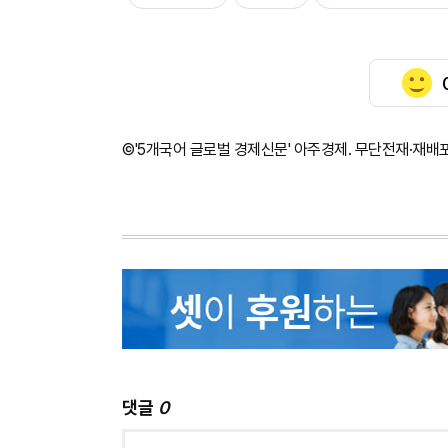
©'5개국어 글로벌 경제신문' 아주경제. 무단전재·재배
댓글
0