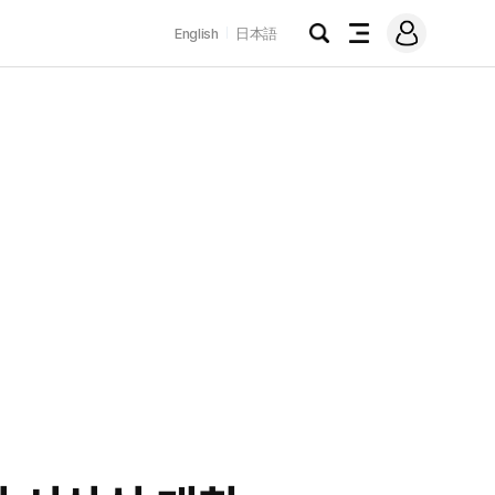
로
English
日本語
그
검
전
인
색
체
메
뉴