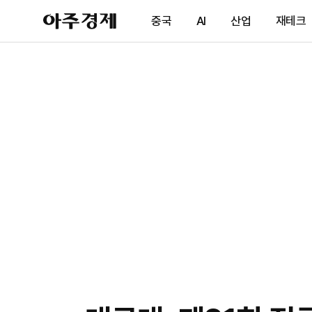
아
중국
AI
산업
재테크
주
경
제