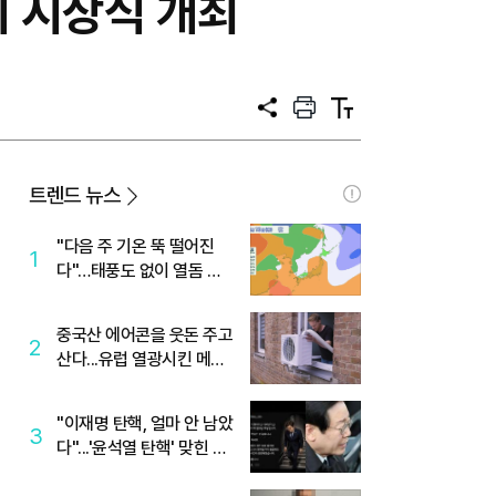
회 시상식 개최
공
프
텍
유
린
스
트
트
크
기
트렌드 뉴스
"다음 주 기온 뚝 떨어진
1
다"…태풍도 없이 열돔 박
살 낸 '이것'
중국산 에어콘을 웃돈 주고
2
산다...유럽 열광시킨 메이
디
"이재명 탄핵, 얼마 안 남았
3
다"...'윤석열 탄핵' 맞힌 무
당, '성지글' 등장