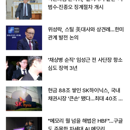
범수·진종오 징계절차 개시
위성락, 스틸 美대사와 상견례…한미
관계 발전 논의
'채상병 순직' 임성근 전 사단장 항소
심도 징역 3년
현금 88조 쌓인 SK하이닉스, 국내
채권시장 '큰손' 됐다…최대 40조 투
자
"메모리 월 넘을 해법은 HBF"…구글
도 주목한 차세대 AI 메모리