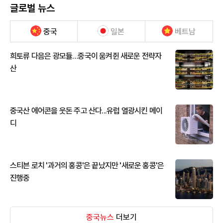
글로벌 뉴스
중국
일본
베트남
희토류 다음은 광모듈…중국이 움켜쥔 새로운 전략자
산
중국산 에어콘을 웃돈 주고 산다...유럽 열광시킨 메이
디
스티븐 로치 '과거의 홍콩'은 끝났지만 '새로운 홍콩'은
진행중
중국뉴스
더보기