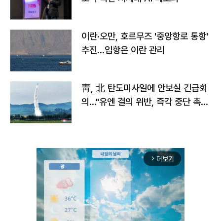
이란·오만, 호르무즈 '중앙항로 통항'
추진…입항은 이란 관리
靑, 北 탄도미사일에 안보실 긴급회
의…"유엔 결의 위반, 즉각 중단 촉
구"
더보기
arrow_forward_ios