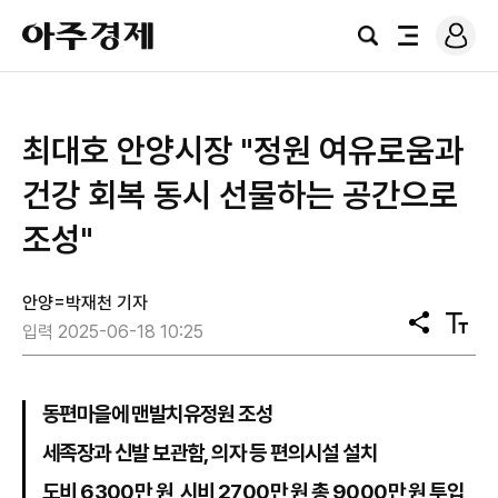
로
아
그
검
전
주
인
색
체
경
메
제
뉴
최대호 안양시장 "정원 여유로움과
건강 회복 동시 선물하는 공간으로
조성"
안양=박재천 기자
공
텍
입력 2025-06-18 10:25
유
스
트
크
기
동편마을에 맨발치유정원 조성
세족장과 신발 보관함, 의자 등 편의시설 설치
도비 6300만 원, 시비 2700만 원 총 9000만 원 투입