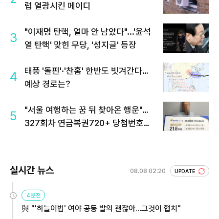
럽 열광시킨 메이디
"이재명 탄핵, 얼마 안 남았다"...'윤석
3
열 탄핵' 맞힌 무당, '성지글' 등장
태풍 '돌핀'·'찬홈' 한반도 빗겨간다…
4
예상 경로는?
"서울 여행하는 꿈 뒤 찾아온 행운"…
5
327회차 연금복권720+ 당첨번호조
회 주목
실시간 뉴스
08.08 02:20
UPDATE
4분전
與 "'하늘이법' 여야 공동 발의 괜찮아…그것이 협치"