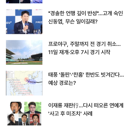
"경솔한 언행 깊이 반성"…고개 숙인
신동엽, 무슨 일이길래?
프로야구, 주말까지 전 경기 취소…
11일 재개·오후 7시 경기 시작
태풍 '돌핀'·'찬홈' 한반도 빗겨간다…
예상 경로는?
이재룡 재판行…다시 떠오른 연예계
'사고 후 미조치' 사례