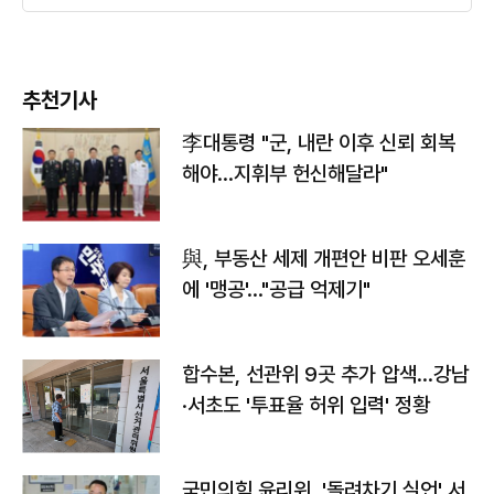
추천기사
李대통령 "군, 내란 이후 신뢰 회복
해야…지휘부 헌신해달라"
與, 부동산 세제 개편안 비판 오세훈
에 '맹공'…"공급 억제기"
합수본, 선관위 9곳 추가 압색…강남
·서초도 '투표율 허위 입력' 정황
국민의힘 윤리위, '돌려차기 실언' 서