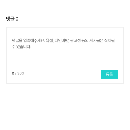
댓글
0
0
/ 300
등록