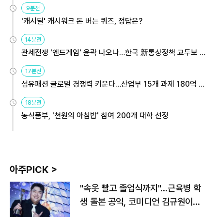
9분전
'캐시딜' 캐시워크 돈 버는 퀴즈, 정답은?
14분전
관세전쟁 '엔드게임' 윤곽 나오나…한국 新통상정책 교두보 활
용해야
17분전
섬유패션 글로벌 경쟁력 키운다…산업부 15개 과제 180억 지
원
18분전
농식품부, '천원의 아침밥' 참여 200개 대학 선정
아주PICK >
"속옷 빨고 졸업식까지"…근육병 학
생 돌본 공익, 코미디언 김규원이었
다