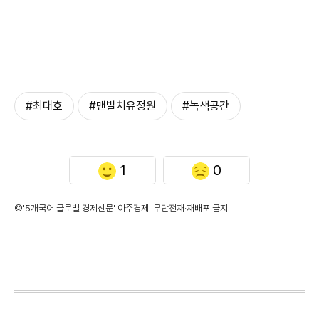
#최대호
#맨발치유정원
#녹색공간
1
0
©'5개국어 글로벌 경제신문' 아주경제. 무단전재·재배포 금지