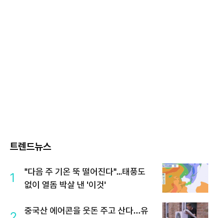
트렌드뉴스
"다음 주 기온 뚝 떨어진다"…태풍도
1
없이 열돔 박살 낸 '이것'
중국산 에어콘을 웃돈 주고 산다...유
2