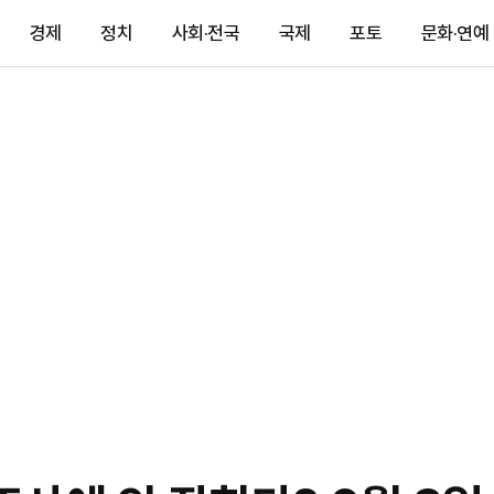
경제
정치
사회·전국
국제
포토
문화·연예