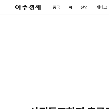
아
중국
AI
산업
재테크
주
경
제