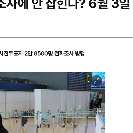
사에 안 잡힌다? 6월 3일
·사전투표자 2만 8500명 전화조사 병행
이
미
지
확
대