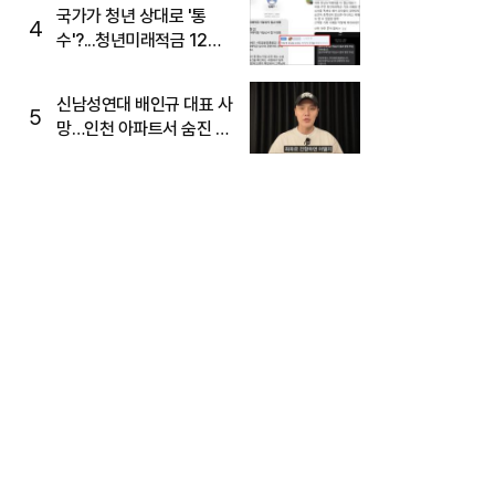
국가가 청년 상대로 '통
4
수'?...청년미래적금 12%
준다더니 "응, 오류야"
신남성연대 배인규 대표 사
5
망…인천 아파트서 숨진 채
발견