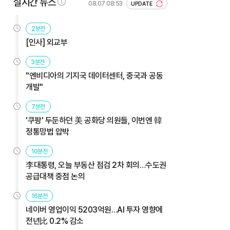
실시간 뉴스
08.07 08:53
UPDATE
2분전
[인사] 외교부
3분전
"엔비디아의 기지국 데이터센터, 중국과 공동
개발"
7분전
'쿠팡' 두둔하던 美 공화당 의원들, 이번엔 韓
정통망법 압박
10분전
李대통령, 오늘 부동산 점검 2차 회의…수도권
공급대책 중점 논의
16분전
네이버 영업이익 5203억원…AI 투자 영향에
전년比 0.2% 감소