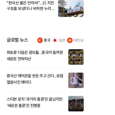
"한국산 물은 안마셔"…日 지진
구호품 보냈더니 비하한 누리
꾼
글로벌 뉴스
중국
일본
베트남
희토류 다음은 광모듈…중국이 움켜쥔
새로운 전략자산
중국산 에어콘을 웃돈 주고 산다...유럽
열광시킨 메이디
스티븐 로치 '과거의 홍콩'은 끝났지만
'새로운 홍콩'은 진행중