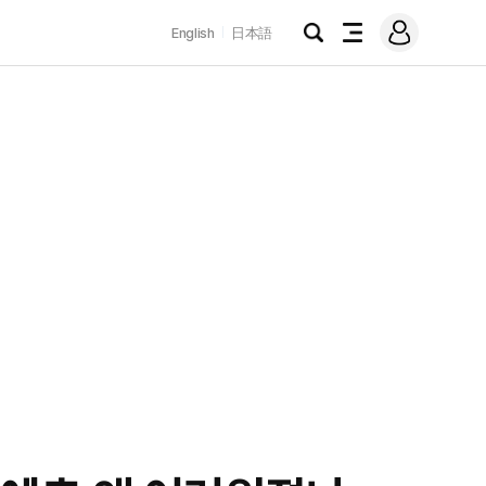
로
English
日本語
그
검
전
인
색
체
메
뉴