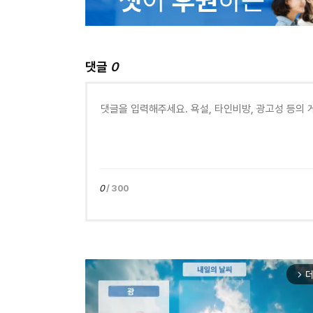
댓글
0
0
/ 300
더
arrow_forward_ios