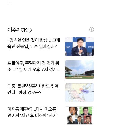
아주PICK
"경솔한 언행 깊이 반성"…고개
숙인 신동엽, 무슨 일이길래?
프로야구, 주말까지 전 경기 취
소…11일 재개·오후 7시 경기
시작
태풍 '돌핀'·'찬홈' 한반도 빗겨
간다…예상 경로는?
이재룡 재판行…다시 떠오른
연예계 '사고 후 미조치' 사례