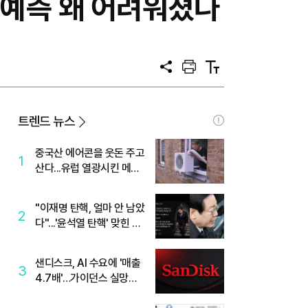
 예측 왜 어려워졌나
공
프
텍
유
린
스
트
트
크
기
트렌드 뉴스
중국산 에어콘을 웃돈 주고
1
산다...유럽 열광시킨 메이
디
"이재명 탄핵, 얼마 안 남았
2
다"...'윤석열 탄핵' 맞힌 무
당, '성지글' 등장
샌디스크, AI 수요에 '매출
3
4.7배'…가이던스 실망에
'주가는 하락'