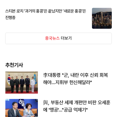
스티븐 로치 '과거의 홍콩'은 끝났지만 '새로운 홍콩'은
진행중
중국뉴스
더보기
추천기사
李대통령 "군, 내란 이후 신뢰 회복
해야…지휘부 헌신해달라"
與, 부동산 세제 개편안 비판 오세훈
에 '맹공'…"공급 억제기"