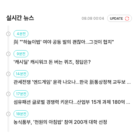
실시간 뉴스
08.08 00:04
UPDATE
4분전
與 "'하늘이법' 여야 공동 발의 괜찮아…그것이 협치"
9분전
'캐시딜' 캐시워크 돈 버는 퀴즈, 정답은?
14분전
관세전쟁 '엔드게임' 윤곽 나오나…한국 新통상정책 교두보 활
용해야
17분전
섬유패션 글로벌 경쟁력 키운다…산업부 15개 과제 180억 지
원
18분전
농식품부, '천원의 아침밥' 참여 200개 대학 선정