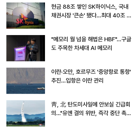
현금 88조 쌓인 SK하이닉스, 국내
채권시장 '큰손' 됐다…최대 40조 투
자
"메모리 월 넘을 해법은 HBF"…구글
도 주목한 차세대 AI 메모리
이란·오만, 호르무즈 '중앙항로 통항'
추진…입항은 이란 관리
靑, 北 탄도미사일에 안보실 긴급회
의…"유엔 결의 위반, 즉각 중단 촉
구"