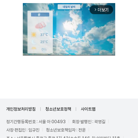
더보기
arrow_forward_ios
Unmute
개인정보처리방침
청소년보호정책
사이트맵
정기간행등록번호 : 서울 아 00493
회장·발행인 : 곽영길
사장·편집인 : 임규진
청소년보호책임자 : 전운