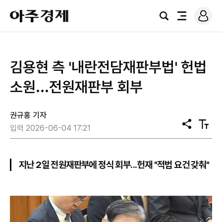
로
아
그
검
전
주
인
색
체
경
메
제
뉴
김용현 측 '내란전담재판부법' 헌법
소원...전원재판부 회부
권규홍 기자
공
텍
입력 2026-06-04 17:21
유
스
트
크
기
지난 2일 전원재판부에 정식 회부...헌재 "적법 요건 갖춰"