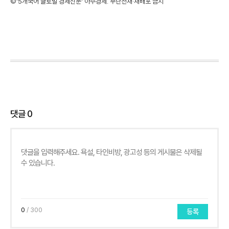
©'5개국어 글로벌 경제신문' 아주경제. 무단전재·재배포 금지
댓글
0
0
/ 300
등록