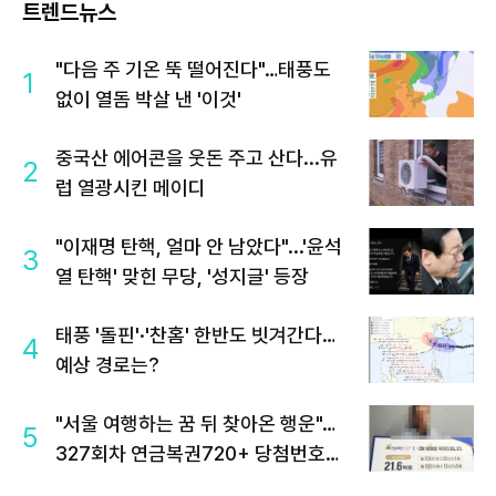
트렌드뉴스
"다음 주 기온 뚝 떨어진다"…태풍도
1
없이 열돔 박살 낸 '이것'
중국산 에어콘을 웃돈 주고 산다...유
2
럽 열광시킨 메이디
"이재명 탄핵, 얼마 안 남았다"...'윤석
3
열 탄핵' 맞힌 무당, '성지글' 등장
태풍 '돌핀'·'찬홈' 한반도 빗겨간다…
4
예상 경로는?
"서울 여행하는 꿈 뒤 찾아온 행운"…
5
327회차 연금복권720+ 당첨번호조
회 주목