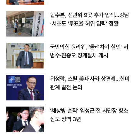
합수본, 선관위 9곳 추가 압색…강남
·서초도 '투표율 허위 입력' 정황
국민의힘 윤리위, '돌려차기 실언' 서
범수·진종오 징계절차 개시
위성락, 스틸 美대사와 상견례…한미
관계 발전 논의
'채상병 순직' 임성근 전 사단장 항소
심도 징역 3년