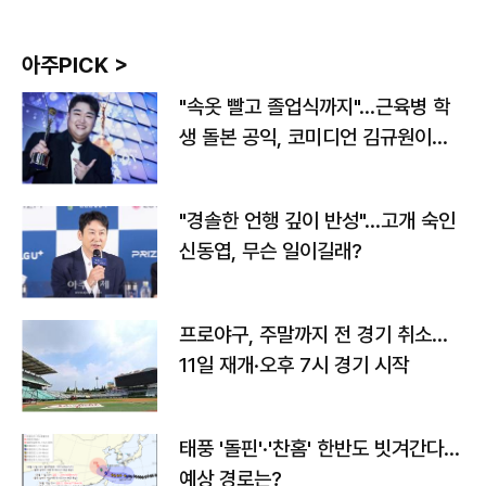
아주PICK >
"속옷 빨고 졸업식까지"…근육병 학
생 돌본 공익, 코미디언 김규원이었
다
"경솔한 언행 깊이 반성"…고개 숙인
신동엽, 무슨 일이길래?
프로야구, 주말까지 전 경기 취소…
11일 재개·오후 7시 경기 시작
태풍 '돌핀'·'찬홈' 한반도 빗겨간다…
예상 경로는?