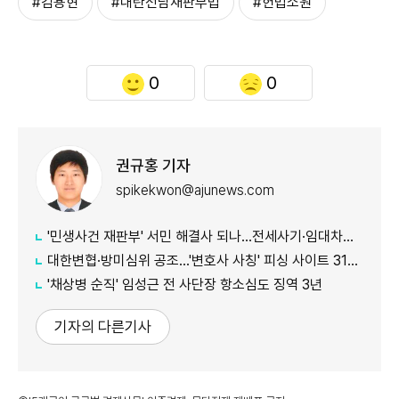
#김용현
#내란전담재판부법
#헌법소원
0
0
권규홍 기자
spikekwon@ajunews.com
'민생사건 재판부' 서민 해결사 되나...전세사기·임대차분쟁 평균 3개월내 해결
대한변협·방미심위 공조…'변호사 사칭' 피싱 사이트 31건 무더기 차단
'채상병 순직' 임성근 전 사단장 항소심도 징역 3년
기자의 다른기사