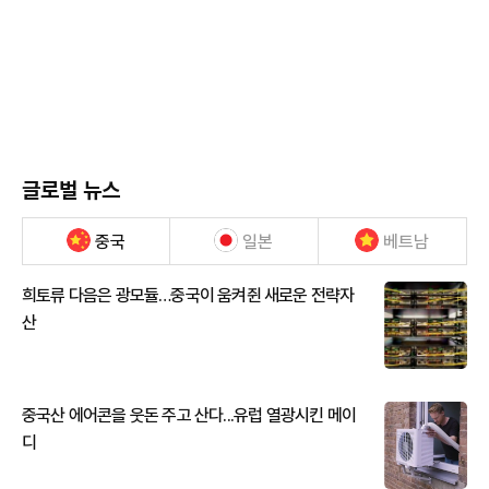
글로벌 뉴스
중국
일본
베트남
희토류 다음은 광모듈…중국이 움켜쥔 새로운 전략자
산
중국산 에어콘을 웃돈 주고 산다...유럽 열광시킨 메이
디