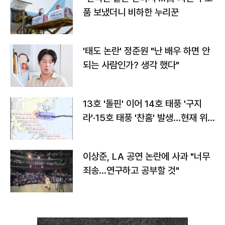
품 보냈더니 비하한 누리꾼
'태도 논란' 정준원 "난 배우 하면 안
되는 사람인가? 생각 했다"
13호 '돌핀' 이어 14호 태풍 '구지
라'·15호 태풍 '찬홈' 발생…현재 위
치와 이동경로는?
이상준, LA 공연 논란에 사과 "너무
죄송…연구하고 공부할 것"