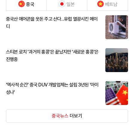
중국
일본
베트남
중국산 에어콘을 웃돈 주고 산다...유럽 열광시킨 메이
디
스티븐 로치 '과거의 홍콩'은 끝났지만 '새로운 홍콩'은
진행중
'역사적 순간' 중국 DUV 개발업체는 설립 3년된 '아이
성나'
중국뉴스
더보기