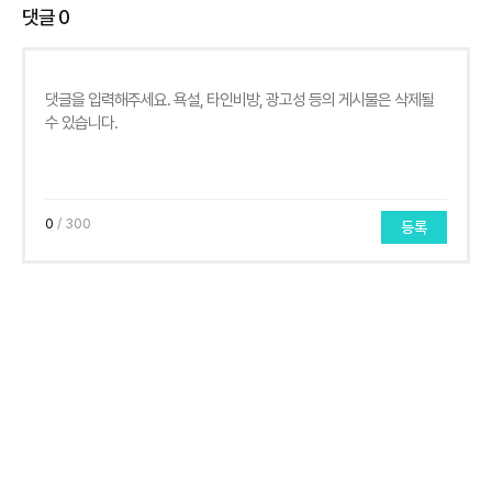
댓글
0
0
/ 300
등록