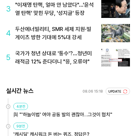
"이재명 탄핵, 얼마 안 남았다"...'윤석
3
열 탄핵' 맞힌 무당, '성지글' 등장
두산에너빌리티, SMR 세제 지원·빌
4
게이츠 방한 기대에 5%대 강세
국가가 청년 상대로 '통수'?...청년미
5
래적금 12% 준다더니 "응, 오류야"
실시간 뉴스
08.06 15:18
UPDATE
4분전
與 "'하늘이법' 여야 공동 발의 괜찮아…그것이 협치"
9분전
'캐시딜' 캐시워크 돈 버는 퀴즈, 정답은?