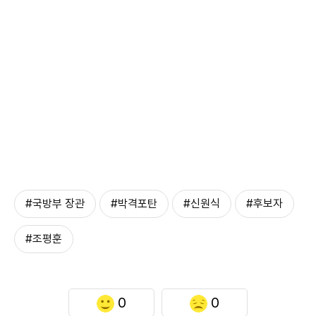
#국방부 장관
#박격포탄
#신원식
#후보자
#조평훈
0
0