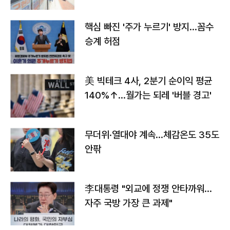
핵심 빠진 '주가 누르기' 방지…꼼수
승계 허점
美 빅테크 4사, 2분기 순이익 평균
140%↑…월가는 되레 '버블 경고'
무더위·열대야 계속…체감온도 35도
안팎
李대통령 "외교에 정쟁 안타까워…
자주 국방 가장 큰 과제"