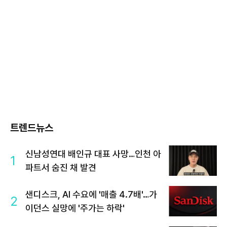
트렌드뉴스
신남성연대 배인규 대표 사망…인천 아
1
파트서 숨진 채 발견
샌디스크, AI 수요에 '매출 4.7배'…가
2
이던스 실망에 '주가는 하락'