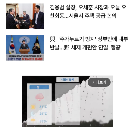
김용범 실장, 오세훈 시장과 오늘 오
찬회동...서울시 주택 공급 논의
與, '주가누르기 방지' 정부안에 내부
반발…野 세제 개편안 연일 '맹공'
더보기
arrow_forward_ios