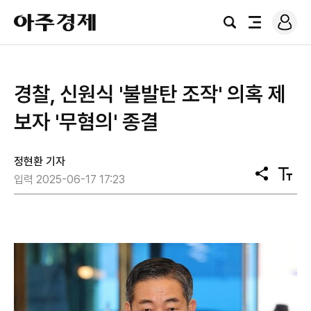
로
아
그
검
전
주
인
색
체
경
메
제
뉴
경찰, 신원식 '불발탄 조작' 의혹 제
보자 '무혐의' 종결
정현환 기자
공
텍
입력 2025-06-17 17:23
유
스
트
크
기