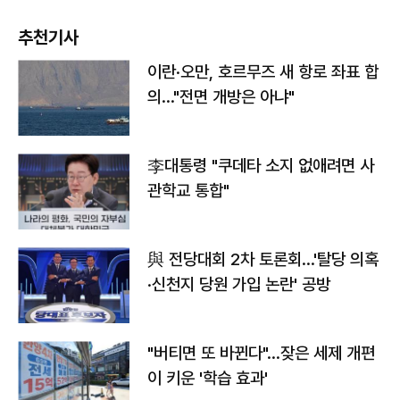
추천기사
이란·오만, 호르무즈 새 항로 좌표 합
의…"전면 개방은 아냐"
李대통령 "쿠데타 소지 없애려면 사
관학교 통합"
與 전당대회 2차 토론회…'탈당 의혹
·신천지 당원 가입 논란' 공방
"버티면 또 바뀐다"…잦은 세제 개편
이 키운 '학습 효과'