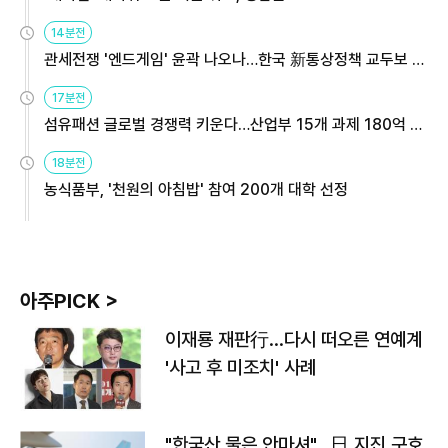
14분전
관세전쟁 '엔드게임' 윤곽 나오나…한국 新통상정책 교두보 활
용해야
17분전
섬유패션 글로벌 경쟁력 키운다…산업부 15개 과제 180억 지
원
18분전
농식품부, '천원의 아침밥' 참여 200개 대학 선정
아주PICK >
이재룡 재판行…다시 떠오른 연예계
'사고 후 미조치' 사례
"한국산 물은 안마셔"…日 지진 구호