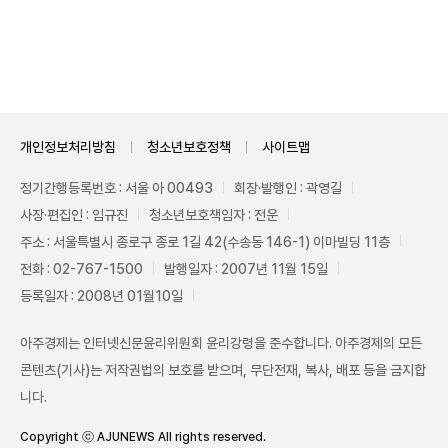
Unmute
개인정보처리방침
청소년보호정책
사이트맵
정기간행등록번호 : 서울 아 00493
회장·발행인 : 곽영길
사장·편집인 : 임규진
청소년보호책임자 : 전운
주소 : 서울특별시 종로구 종로 1길 42(수송동 146-1) 이마빌딩 11층
전화 : 02-767-1500
발행일자 : 2007년 11월 15일
등록일자 : 2008년 01월10일
아주경제는 인터넷신문윤리위원회 윤리강령을 준수합니다. 아주경제의 모든
콘텐츠(기사)는 저작권법의 보호를 받으며, 무단전재, 복사, 배포 등을 금지합
니다.
Copyright ⓒ AJUNEWS All rights reserved.