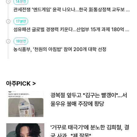
14분전
관세전쟁 '엔드게임' 윤곽 나오나…한국 新통상정책 교두보 활
용해야
17분전
섬유패션 글로벌 경쟁력 키운다…산업부 15개 과제 180억 지
원
18분전
농식품부, '천원의 아침밥' 참여 200개 대학 선정
아주PICK >
광복절 앞두고 "김구는 빨갱이"…서
울우유 불매 주장에 황당
'거꾸로 태극기'에 분노한 김희철, 결
국 사과…"제 잘못"