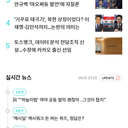
3
안규백 '마오쩌둥 발언'에 자질론
'거꾸로 태극기', 북한 상징이었다? 이
4
재명·김민석까지…논란의 의미는
토스뱅크, 데이터 분석 전담조직 신
5
설…수장에 카카오 출신 선임
실시간 뉴스
08.10 21:23
UPDATE
4분전
與 "'하늘이법' 여야 공동 발의 괜찮아…그것이 협치"
9분전
'캐시딜' 캐시워크 돈 버는 퀴즈, 정답은?