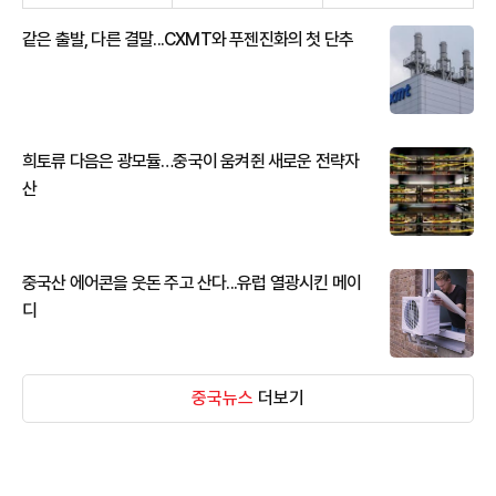
같은 출발, 다른 결말...CXMT와 푸젠진화의 첫 단추
희토류 다음은 광모듈…중국이 움켜쥔 새로운 전략자
산
중국산 에어콘을 웃돈 주고 산다...유럽 열광시킨 메이
디
중국뉴스
더보기