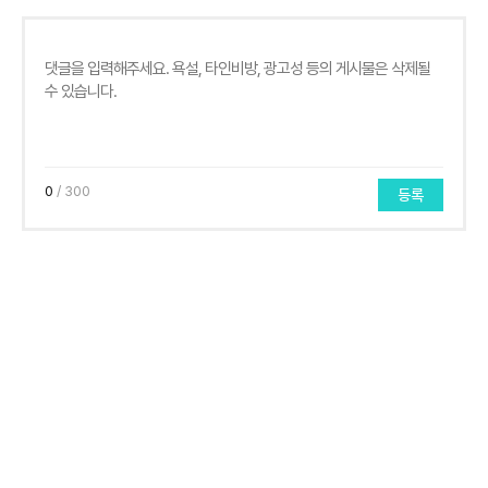
0
/ 300
등록