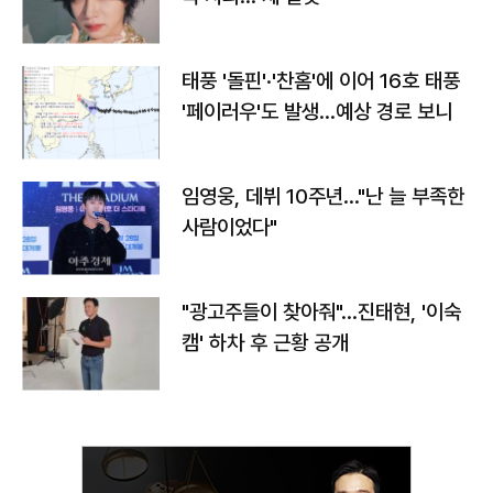
태풍 '돌핀'·'찬홈'에 이어 16호 태풍
'페이러우'도 발생…예상 경로 보니
임영웅, 데뷔 10주년…"난 늘 부족한
사람이었다"
"광고주들이 찾아줘"…진태현, '이숙
캠' 하차 후 근황 공개