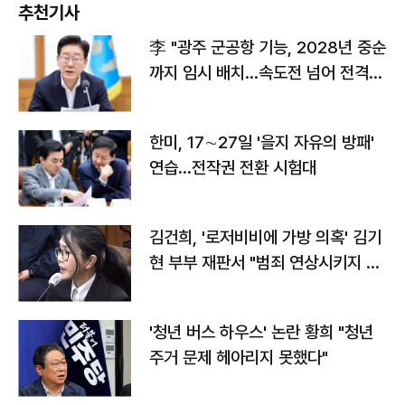
추천기사
李 "광주 군공항 기능, 2028년 중순
까지 임시 배치…속도전 넘어 전격
전"
한미, 17∼27일 '을지 자유의 방패'
연습…전작권 전환 시험대
김건희, '로저비비에 가방 의혹' 김기
현 부부 재판서 "범죄 연상시키지 말
라"
'청년 버스 하우스' 논란 황희 "청년
주거 문제 헤아리지 못했다"