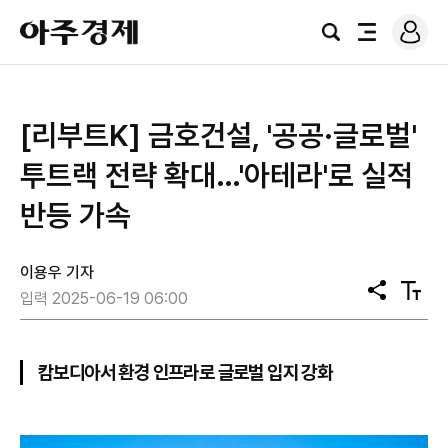
로
아
그
검
전
주
인
색
체
경
메
제
뉴
[리부트K] 금호건설, '공공·글로벌'
투트랙 전략 확대…'아테라'로 실적
반등 가속
이용우 기자
공
텍
입력 2025-06-19 06:00
유
스
트
크
기
캄보디아서 환경 인프라로 글로벌 입지 강화