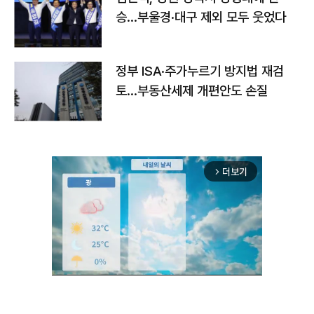
승…부울경·대구 제외 모두 웃었다
정부 ISA·주가누르기 방지법 재검
토…부동산세제 개편안도 손질
더보기
arrow_forward_ios
Unmute