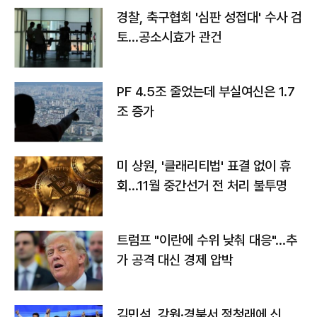
경찰, 축구협회 '심판 성접대' 수사 검
토…공소시효가 관건
PF 4.5조 줄었는데 부실여신은 1.7
조 증가
미 상원, '클래리티법' 표결 없이 휴
회…11월 중간선거 전 처리 불투명
트럼프 "이란에 수위 낮춰 대응"…추
가 공격 대신 경제 압박
김민석, 강원·경북서 정청래에 신