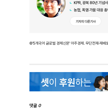
KPR, 광복 80년 기
농협, 폭염·가뭄 대응 
기자의 다른기사
©'5개국어 글로벌 경제신문' 아주경제. 무단전재·재배
댓글
0