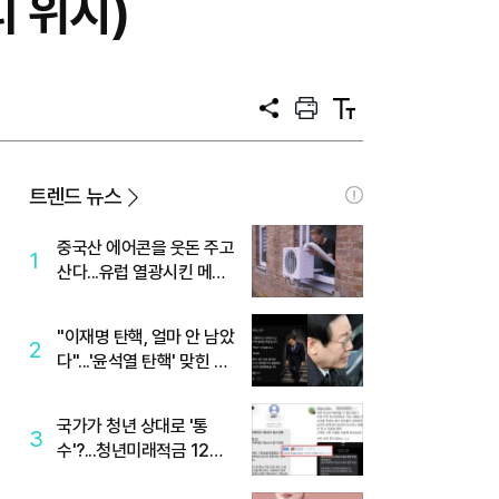
티 위시)
공
프
텍
유
린
스
트
트
크
기
트렌드 뉴스
중국산 에어콘을 웃돈 주고
1
산다...유럽 열광시킨 메이
디
"이재명 탄핵, 얼마 안 남았
2
다"...'윤석열 탄핵' 맞힌 무
당, '성지글' 등장
국가가 청년 상대로 '통
3
수'?...청년미래적금 12%
준다더니 "응, 오류야"