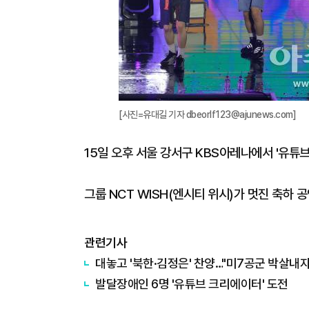
[사진=유대길 기자 dbeorlf123@ajunews.com]
15일 오후 서울 강서구 KBS아레나에서 '유튜브
그룹 NCT WISH(엔시티 위시)가 멋진 축하 공연
관련기사
대놓고 '북한·김정은' 찬양…"미7공군 박살내자
발달장애인 6명 '유튜브 크리에이터' 도전