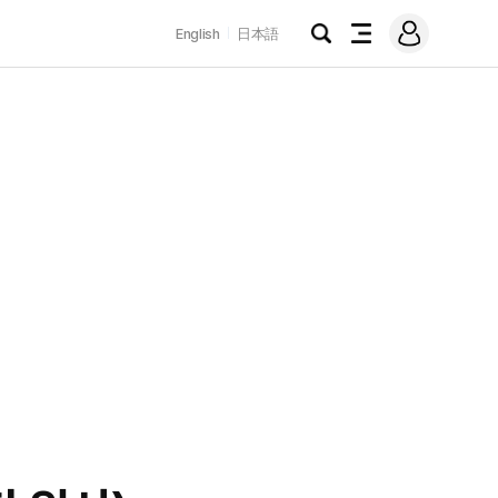
로
English
日本語
그
검
전
인
색
체
메
뉴