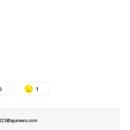
0
1
f123@ajunews.com