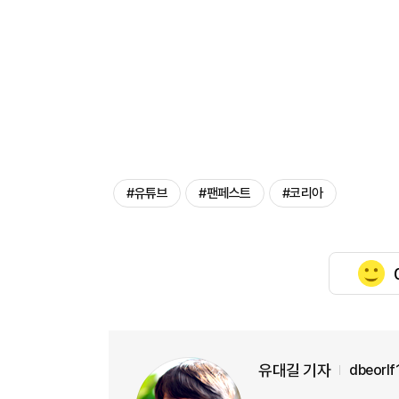
#유튜브
#팬페스트
#코리아
유대길 기자
dbeorl