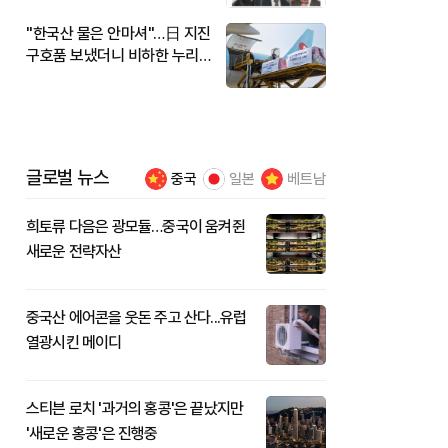
"한국산 물은 안마셔"…日 지진
구호품 보냈더니 비하한 누리
꾼
글로벌 뉴스
중국
일본
베트남
희토류 다음은 광모듈…중국이 움켜쥔
새로운 전략자산
중국산 에어콘을 웃돈 주고 산다...유럽
열광시킨 메이디
스티븐 로치 '과거의 홍콩'은 끝났지만
'새로운 홍콩'은 진행중