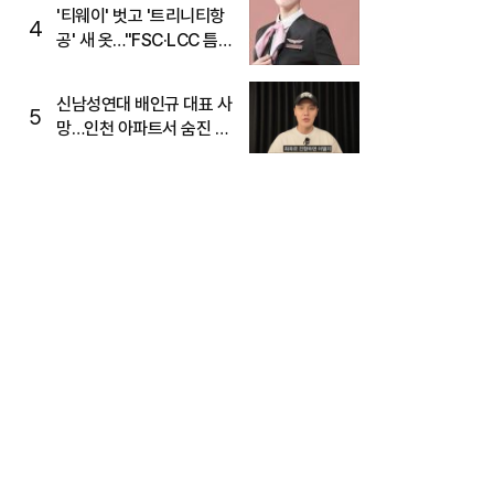
'티웨이' 벗고 '트리니티항
4
공' 새 옷…"FSC·LCC 틈
새, SSC 전략으로 공략"
신남성연대 배인규 대표 사
5
망…인천 아파트서 숨진 채
발견