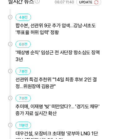
실시간 뉴스
08.07 11:40
UPDATE
4분전
합수본, 선관위 9곳 추가 압색…강남·서초도
'투표율 허위 입력' 정황
6분전
'채상병 순직' 임성근 전 사단장 항소심도 징역
3년
7분전
선관위 특검 추천위 "14일 최종 후보 2인 결
정…위원장에 김용관"
7분전
추미애, 이재명 '빚' 떠안았다?… '경기도 채무'
증가 자료 실시간 확산
11분전
대우건설, 모잠비크 초대형 '로부마 LNG 1단