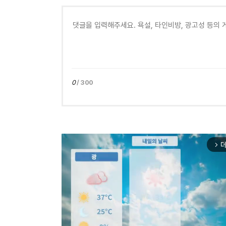
0
/ 300
더
arrow_forward_ios