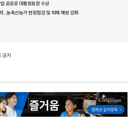
념사업 공로로 대통령표창 수상
총력...농축산농가 현장점검 및 피해 예방 강화
포 금지