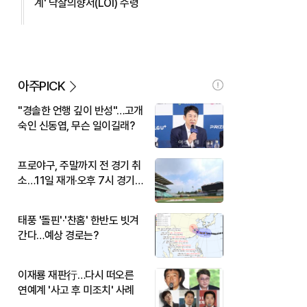
계' 낙찰의향서(LOI) 수령
아주PICK
"경솔한 언행 깊이 반성"…고개
숙인 신동엽, 무슨 일이길래?
프로야구, 주말까지 전 경기 취
소…11일 재개·오후 7시 경기
시작
태풍 '돌핀'·'찬홈' 한반도 빗겨
간다…예상 경로는?
이재룡 재판行…다시 떠오른
연예계 '사고 후 미조치' 사례