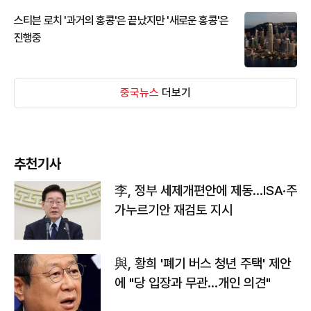
스티븐 로치 '과거의 홍콩'은 끝났지만 '새로운 홍콩'은
진행중
중국뉴스
더보기
추천기사
李, 정부 세제개편안에 제동…ISA·주
가누르기안 재검토 지시
與, 황희 '폐기 버스 청년 주택' 제안
에 "당 입장과 무관…개인 의견"