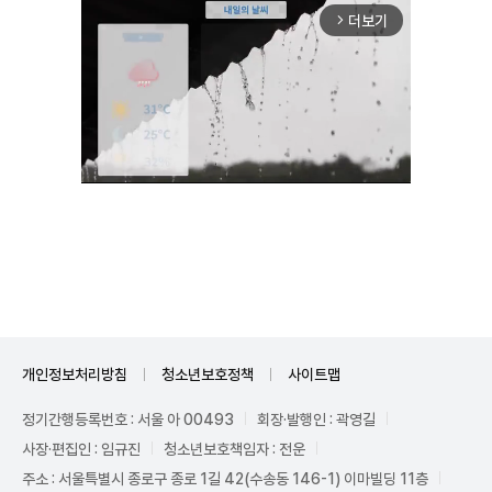
더보기
arrow_forward_ios
Mute
개인정보처리방침
청소년보호정책
사이트맵
정기간행등록번호 : 서울 아 00493
회장·발행인 : 곽영길
사장·편집인 : 임규진
청소년보호책임자 : 전운
주소 : 서울특별시 종로구 종로 1길 42(수송동 146-1) 이마빌딩 11층