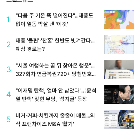
"다음 주 기온 뚝 떨어진다"…태풍도
1
없이 열돔 박살 낸 '이것'
태풍 '돌핀'·'찬홈' 한반도 빗겨간다…
2
예상 경로는?
"서울 여행하는 꿈 뒤 찾아온 행운"…
3
327회차 연금복권720+ 당첨번호조
회 주목
"이재명 탄핵, 얼마 안 남았다"...'윤석
4
열 탄핵' 맞힌 무당, '성지글' 등장
버거·커피·치킨까지 줄줄이 매물…외
5
식 프랜차이즈 M&A '활기'