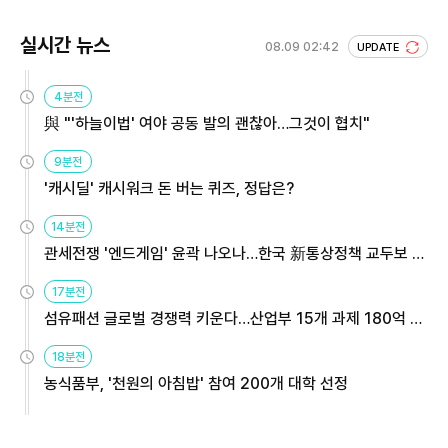
실시간 뉴스
08.09 02:42
UPDATE
4분전
與 "'하늘이법' 여야 공동 발의 괜찮아…그것이 협치"
9분전
'캐시딜' 캐시워크 돈 버는 퀴즈, 정답은?
14분전
관세전쟁 '엔드게임' 윤곽 나오나…한국 新통상정책 교두보 활
용해야
17분전
섬유패션 글로벌 경쟁력 키운다…산업부 15개 과제 180억 지
원
18분전
농식품부, '천원의 아침밥' 참여 200개 대학 선정