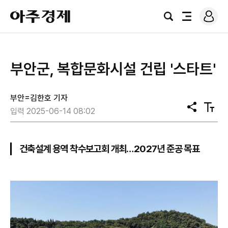
로
아
그
검
전
주
인
색
체
경
메
제
뉴
부안군, 복합문화시설 건립 '스타트'
부안=김한호 기자
공
텍
입력 2025-06-14 08:02
유
스
트
크
기
건축설계 용역 착수보고회 개최…2027년 준공 목표