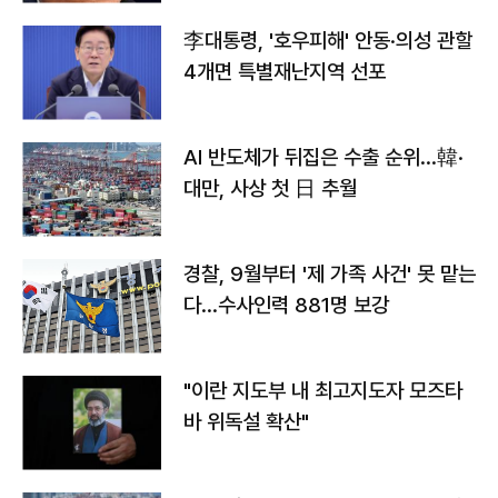
李대통령, '호우피해' 안동·의성 관할
4개면 특별재난지역 선포
AI 반도체가 뒤집은 수출 순위…韓·
대만, 사상 첫 日 추월
경찰, 9월부터 '제 가족 사건' 못 맡는
다…수사인력 881명 보강
"이란 지도부 내 최고지도자 모즈타
바 위독설 확산"