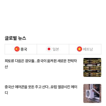
글로벌 뉴스
중국
일본
베트남
희토류 다음은 광모듈…중국이 움켜쥔 새로운 전략자
산
중국산 에어콘을 웃돈 주고 산다...유럽 열광시킨 메이
디