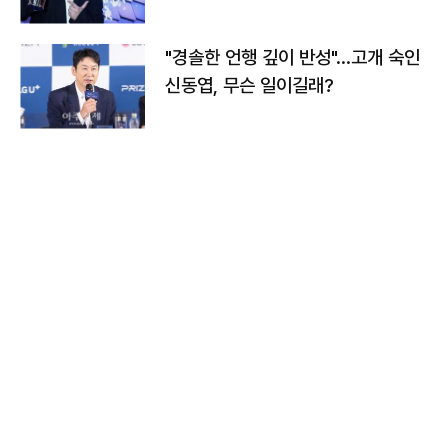
다
"경솔한 언행 깊이 반성"…고개 숙인
신동엽, 무슨 일이길래?