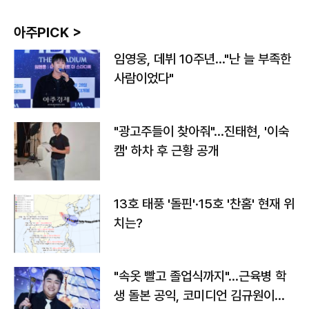
아주PICK >
임영웅, 데뷔 10주년…"난 늘 부족한
사람이었다"
"광고주들이 찾아줘"…진태현, '이숙
캠' 하차 후 근황 공개
13호 태풍 '돌핀'·15호 '찬홈' 현재 위
치는?
"속옷 빨고 졸업식까지"…근육병 학
생 돌본 공익, 코미디언 김규원이었