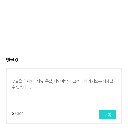
댓글
0
0
/ 300
등록