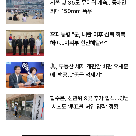
서울 낮 35도 무더위 계속…동해안
최대 150㎜ 폭우
李대통령 "군, 내란 이후 신뢰 회복
해야…지휘부 헌신해달라"
與, 부동산 세제 개편안 비판 오세훈
에 '맹공'…"공급 억제기"
합수본, 선관위 9곳 추가 압색…강남
·서초도 '투표율 허위 입력' 정황