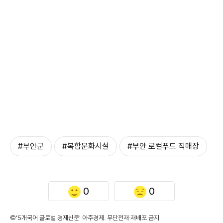
#부안군
#복합문화시설
#부안 로컬푸드 직매장
0
0
©'5개국어 글로벌 경제신문' 아주경제. 무단전재·재배포 금지