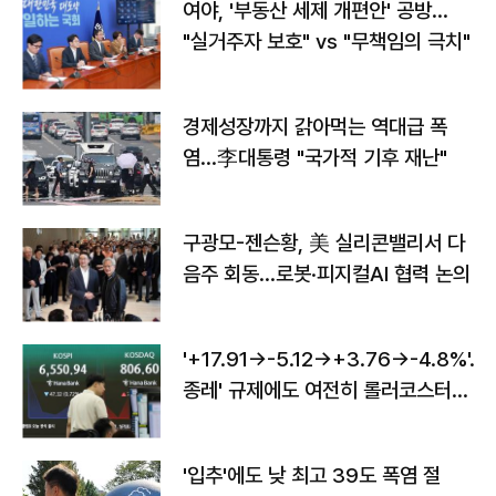
여야, '부동산 세제 개편안' 공방…
"실거주자 보호" vs "무책임의 극치"
경제성장까지 갉아먹는 역대급 폭
염…李대통령 "국가적 기후 재난"
구광모-젠슨황, 美 실리콘밸리서 다
음주 회동…로봇·피지컬AI 협력 논의
'+17.91→-5.12→+3.76→-4.8%'…'
종레' 규제에도 여전히 롤러코스터
타는 코스피
'입추'에도 낮 최고 39도 폭염 절