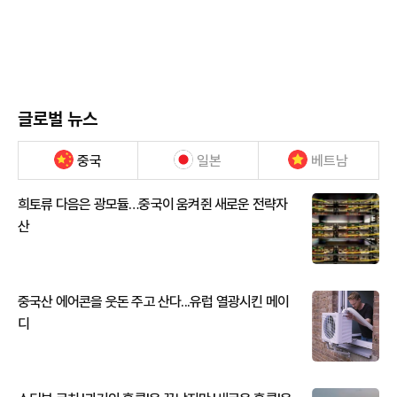
글로벌 뉴스
중국
일본
베트남
희토류 다음은 광모듈…중국이 움켜쥔 새로운 전략자
산
중국산 에어콘을 웃돈 주고 산다...유럽 열광시킨 메이
디