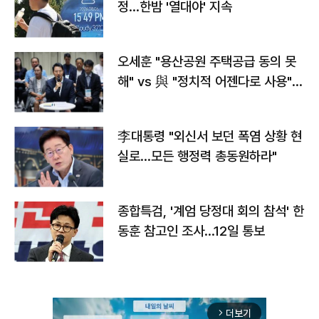
정…한밤 '열대야' 지속
오세훈 "용산공원 주택공급 동의 못
해" vs 與 "정치적 어젠다로 사용"
맞불
李대통령 "외신서 보던 폭염 상황 현
실로…모든 행정력 총동원하라"
종합특검, '계엄 당정대 회의 참석' 한
동훈 참고인 조사...12일 통보
더보기
arrow_forward_ios