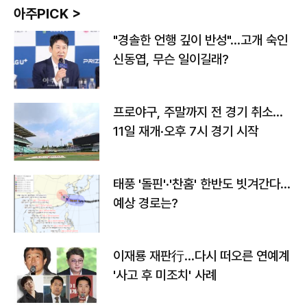
아주PICK >
"경솔한 언행 깊이 반성"…고개 숙인
신동엽, 무슨 일이길래?
프로야구, 주말까지 전 경기 취소…
11일 재개·오후 7시 경기 시작
태풍 '돌핀'·'찬홈' 한반도 빗겨간다…
예상 경로는?
이재룡 재판行…다시 떠오른 연예계
'사고 후 미조치' 사례