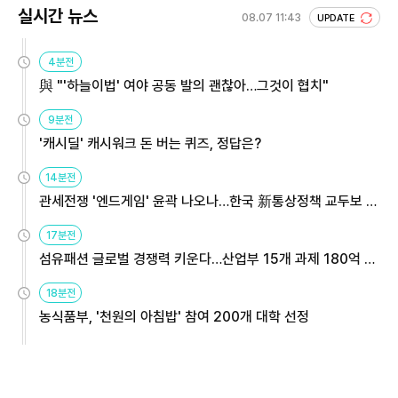
실시간 뉴스
08.07 11:43
UPDATE
4분전
與 "'하늘이법' 여야 공동 발의 괜찮아…그것이 협치"
9분전
'캐시딜' 캐시워크 돈 버는 퀴즈, 정답은?
14분전
관세전쟁 '엔드게임' 윤곽 나오나…한국 新통상정책 교두보 활
용해야
17분전
섬유패션 글로벌 경쟁력 키운다…산업부 15개 과제 180억 지
원
18분전
농식품부, '천원의 아침밥' 참여 200개 대학 선정