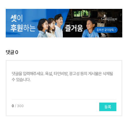
댓글
0
0
/ 300
등록