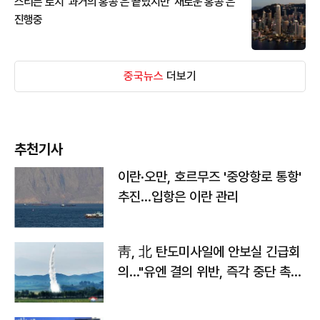
스티븐 로치 '과거의 홍콩'은 끝났지만 '새로운 홍콩'은
진행중
중국뉴스
더보기
추천기사
이란·오만, 호르무즈 '중앙항로 통항'
추진…입항은 이란 관리
靑, 北 탄도미사일에 안보실 긴급회
의…"유엔 결의 위반, 즉각 중단 촉
구"