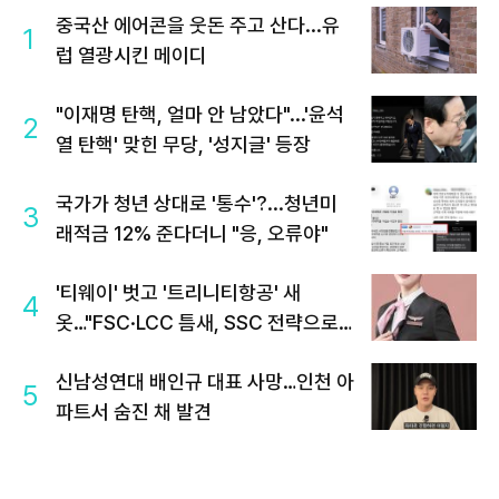
중국산 에어콘을 웃돈 주고 산다...유
1
럽 열광시킨 메이디
"이재명 탄핵, 얼마 안 남았다"...'윤석
2
열 탄핵' 맞힌 무당, '성지글' 등장
국가가 청년 상대로 '통수'?...청년미
3
래적금 12% 준다더니 "응, 오류야"
'티웨이' 벗고 '트리니티항공' 새
4
옷…"FSC·LCC 틈새, SSC 전략으로
공략"
신남성연대 배인규 대표 사망…인천 아
5
파트서 숨진 채 발견