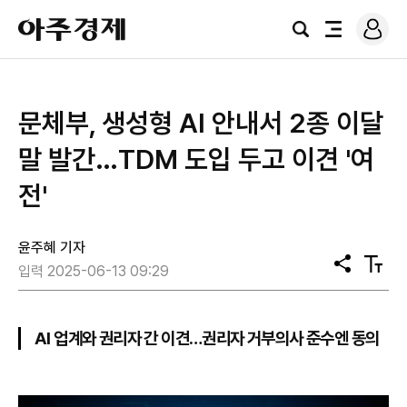
로
아
그
검
전
주
인
색
체
경
메
제
뉴
문체부, 생성형 AI 안내서 2종 이달
말 발간…TDM 도입 두고 이견 '여
전'
윤주혜 기자
공
텍
입력 2025-06-13 09:29
유
스
트
크
기
AI 업계와 권리자 간 이견…권리자 거부의사 준수엔 동의