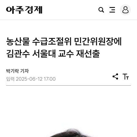
로
아
그
검
전
주
인
색
체
경
메
제
뉴
농산물 수급조절위 민간위원장에
김관수 서울대 교수 재선출
박기락 기자
공
텍
입력 2025-06-12 17:00
유
스
트
크
기