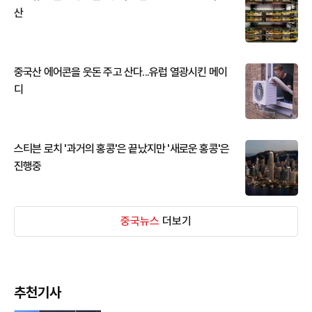
산
중국산 에어콘을 웃돈 주고 산다...유럽 열광시킨 메이
디
스티븐 로치 '과거의 홍콩'은 끝났지만 '새로운 홍콩'은
진행중
중국뉴스
더보기
추천기사