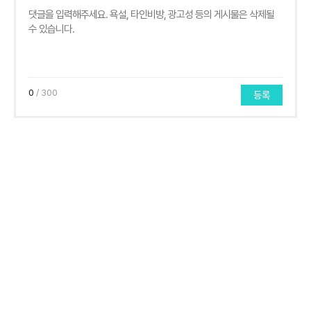
0
/ 300
등록