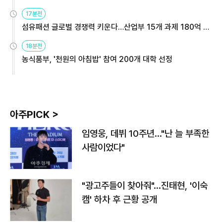
용해야
17분전
섬유패션 글로벌 경쟁력 키운다…산업부 15개 과제 180억 지
원
18분전
농식품부, '천원의 아침밥' 참여 200개 대학 선정
아주PICK >
임영웅, 데뷔 10주년…"난 늘 부족한
사람이었다"
"광고주들이 찾아줘"…진태현, '이숙
캠' 하차 후 근황 공개