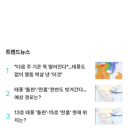
트렌드뉴스
"다음 주 기온 뚝 떨어진다"…태풍도
1
없이 열돔 박살 낸 '이것'
태풍 '돌핀'·'찬홈' 한반도 빗겨간다…
2
예상 경로는?
13호 태풍 '돌핀'·15호 '찬홈' 현재 위
3
치는?