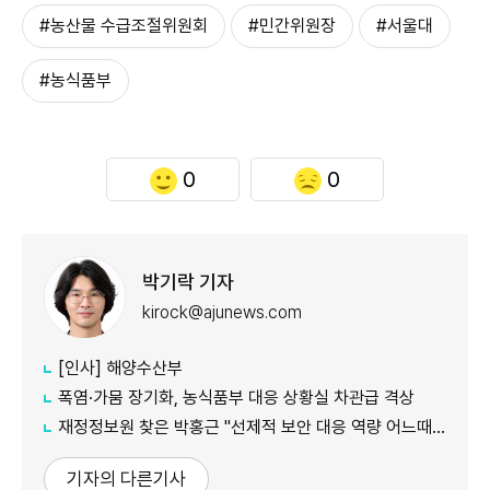
#농산물 수급조절위원회
#민간위원장
#서울대
#농식품부
0
0
박기락 기자
kirock@ajunews.com
[인사] 해양수산부
폭염·가뭄 장기화, 농식품부 대응 상황실 차관급 격상
재정정보원 찾은 박홍근 "선제적 보안 대응 역량 어느때보다 중요"
기자의 다른기사