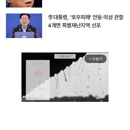
李대통령, '호우피해' 안동·의성 관할
4개면 특별재난지역 선포
더보기
arrow_forward_ios
Unmute