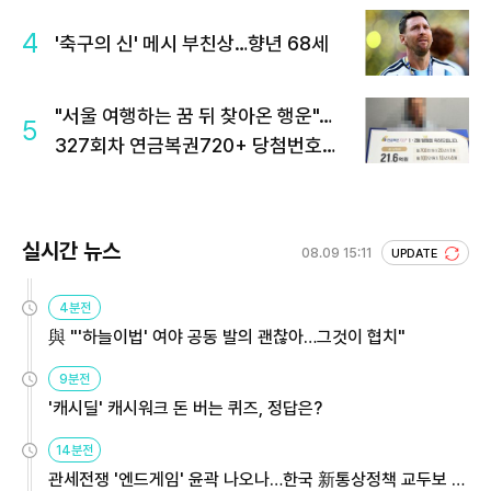
4
'축구의 신' 메시 부친상…향년 68세
"서울 여행하는 꿈 뒤 찾아온 행운"…
5
327회차 연금복권720+ 당첨번호조
회 주목
실시간 뉴스
08.09 15:11
UPDATE
4분전
與 "'하늘이법' 여야 공동 발의 괜찮아…그것이 협치"
9분전
'캐시딜' 캐시워크 돈 버는 퀴즈, 정답은?
14분전
관세전쟁 '엔드게임' 윤곽 나오나…한국 新통상정책 교두보 활