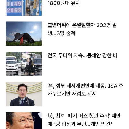
1800원대 유지
불볕더위에 온열질환자 202명 발
생…3명 숨져
전국 무더위 지속…동해안 강한 비
李, 정부 세제개편안에 제동…ISA·주
가누르기안 재검토 지시
與, 황희 '폐기 버스 청년 주택' 제안
에 "당 입장과 무관…개인 의견"