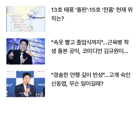
13호 태풍 '돌핀'·15호 '찬홈' 현재 위
치는?
"속옷 빨고 졸업식까지"…근육병 학
생 돌본 공익, 코미디언 김규원이었
다
"경솔한 언행 깊이 반성"…고개 숙인
신동엽, 무슨 일이길래?