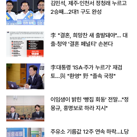
김민석, 제주·인천서 정청래 누르고
2승째…2대1 구도 완성
李 "결혼, 희망찬 새 출발돼야"… 대
출·청약 '결혼 페널티' 손본다
李대통령 'ISA·주가 누르기' 재검
토…與 "환영" 野 "졸속 국정"
이임생이 밝힌 '빵집 회동' 전말…"정
몽규, 홍명보로 하라 지시"
주유소 기름값 12주 연속 하락…L당