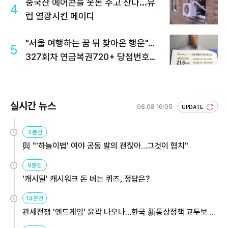
중국산 에어콘을 웃돈 주고 산다...유
4
럽 열광시킨 메이디
"서울 여행하는 꿈 뒤 찾아온 행운"…
5
327회차 연금복권720+ 당첨번호조
회 주목
실시간 뉴스
08.08 16:05
UPDATE
4분전
與 "'하늘이법' 여야 공동 발의 괜찮아…그것이 협치"
9분전
'캐시딜' 캐시워크 돈 버는 퀴즈, 정답은?
14분전
관세전쟁 '엔드게임' 윤곽 나오나…한국 新통상정책 교두보 활
용해야