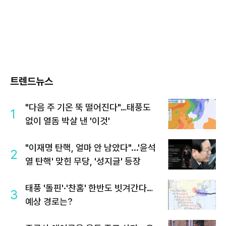
트렌드뉴스
"다음 주 기온 뚝 떨어진다"…태풍도
1
없이 열돔 박살 낸 '이것'
"이재명 탄핵, 얼마 안 남았다"...'윤석
2
열 탄핵' 맞힌 무당, '성지글' 등장
태풍 '돌핀'·'찬홈' 한반도 빗겨간다…
3
예상 경로는?