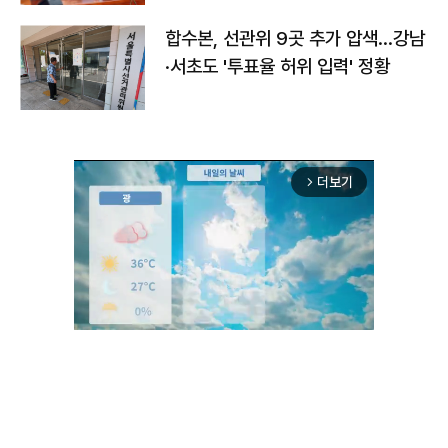
합수본, 선관위 9곳 추가 압색…강남
·서초도 '투표율 허위 입력' 정황
더보기
arrow_forward_ios
Unmute