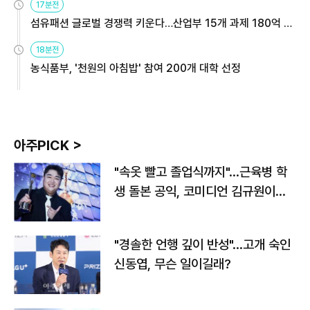
17분전
섬유패션 글로벌 경쟁력 키운다…산업부 15개 과제 180억 지
원
18분전
농식품부, '천원의 아침밥' 참여 200개 대학 선정
아주PICK >
"속옷 빨고 졸업식까지"…근육병 학
생 돌본 공익, 코미디언 김규원이었
다
"경솔한 언행 깊이 반성"…고개 숙인
신동엽, 무슨 일이길래?