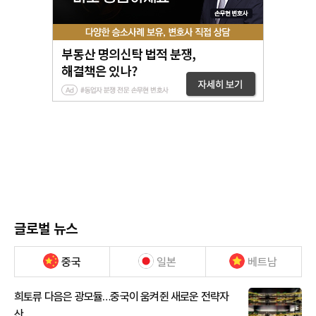
글로벌 뉴스
중국
일본
베트남
희토류 다음은 광모듈…중국이 움켜쥔 새로운 전략자
산