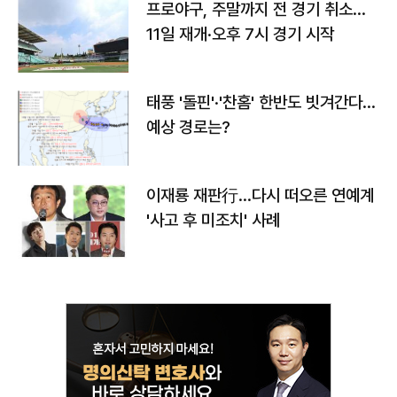
프로야구, 주말까지 전 경기 취소…
11일 재개·오후 7시 경기 시작
태풍 '돌핀'·'찬홈' 한반도 빗겨간다…
예상 경로는?
이재룡 재판行…다시 떠오른 연예계
'사고 후 미조치' 사례