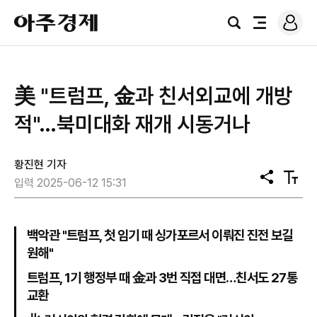
로
아
그
검
전
주
인
색
체
경
메
제
뉴
美 "트럼프, 金과 친서외교에 개방
적"…북미대화 재개 시동거나
황진현 기자
공
텍
입력 2025-06-12 15:31
유
스
트
크
기
백악관 "트럼프, 첫 임기 때 싱가포르서 이뤄진 진전 보길
원해"
트럼프, 1기 행정부 때 金과 3번 직접 대면…친서도 27통
교환