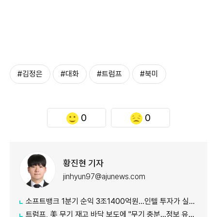
#김정은
#대화
#트럼프
#북미
0
0
황진현 기자
jinhyun97@ajunews.com
소프트뱅크 1분기 순익 3조1400억원…인텔 투자가 실적 견인
트럼프, 美 무기 재고 바닥 보도에 "무기 충분…정보 유출자에 장기형"