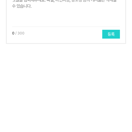
0
/ 300
등록