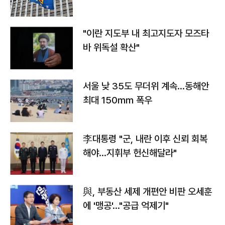
"이란 지도부 내 최고지도자 모즈타
바 위독설 확산"
서울 낮 35도 무더위 계속…동해안
최대 150㎜ 폭우
李대통령 "군, 내란 이후 신뢰 회복
해야…지휘부 헌신해달라"
與, 부동산 세제 개편안 비판 오세훈
에 '맹공'…"공급 억제기"