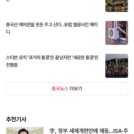
중국산 에어콘을 웃돈 주고 산다...유럽 열광시킨 메이
디
스티븐 로치 '과거의 홍콩'은 끝났지만 '새로운 홍콩'은
진행중
중국뉴스
더보기
추천기사
李, 정부 세제개편안에 제동…ISA·주