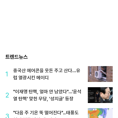
트렌드뉴스
중국산 에어콘을 웃돈 주고 산다...유
1
럽 열광시킨 메이디
"이재명 탄핵, 얼마 안 남았다"...'윤석
2
열 탄핵' 맞힌 무당, '성지글' 등장
"다음 주 기온 뚝 떨어진다"…태풍도
3