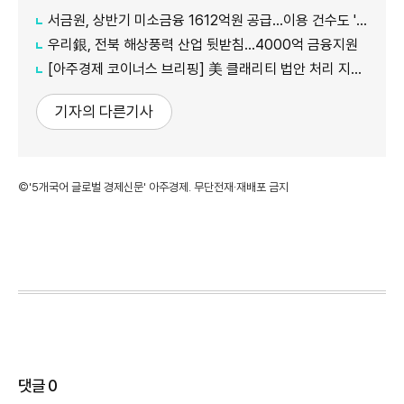
서금원, 상반기 미소금융 1612억원 공급…이용 건수도 '역대 최대'
우리銀, 전북 해상풍력 산업 뒷받침…4000억 금융지원
[아주경제 코이너스 브리핑] 美 클래리티 법안 처리 지연에…비트코인 6만4000달러대 횡보
기자의 다른기사
©'5개국어 글로벌 경제신문' 아주경제. 무단전재·재배포 금지
댓글
0