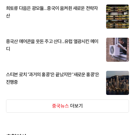
희토류 다음은 광모듈…중국이 움켜쥔 새로운 전략자
산
중국산 에어콘을 웃돈 주고 산다...유럽 열광시킨 메이
디
스티븐 로치 '과거의 홍콩'은 끝났지만 '새로운 홍콩'은
진행중
중국뉴스
더보기