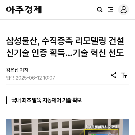
로
아
그
검
전
주
인
색
체
경
메
제
뉴
삼성물산, 수직증축 리모델링 건설
신기술 인증 획득…기술 혁신 선도
김윤섭 기자
공
텍
입력 2025-06-12 10:07
유
스
트
크
기
국내 최초 말뚝 자동제어 기술 확보