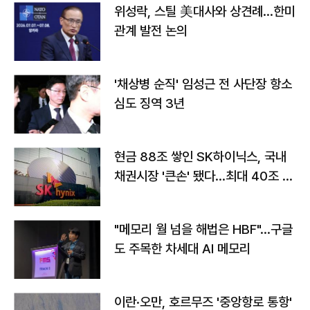
위성락, 스틸 美대사와 상견례…한미
관계 발전 논의
'채상병 순직' 임성근 전 사단장 항소
심도 징역 3년
현금 88조 쌓인 SK하이닉스, 국내
채권시장 '큰손' 됐다…최대 40조 투
자
"메모리 월 넘을 해법은 HBF"…구글
도 주목한 차세대 AI 메모리
이란·오만, 호르무즈 '중앙항로 통항'