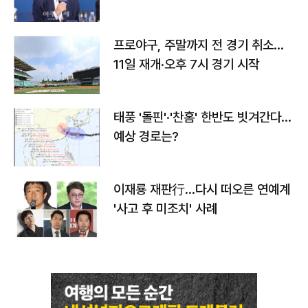
프로야구, 주말까지 전 경기 취소…
11일 재개·오후 7시 경기 시작
태풍 '돌핀'·'찬홈' 한반도 빗겨간다…
예상 경로는?
이재룡 재판行…다시 떠오른 연예계
'사고 후 미조치' 사례