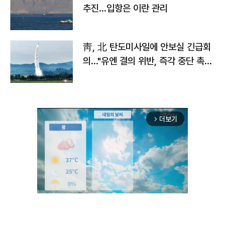
추진…입항은 이란 관리
靑, 北 탄도미사일에 안보실 긴급회
의…"유엔 결의 위반, 즉각 중단 촉
구"
더보기
arrow_forward_ios
Unmute