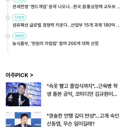
관세전쟁 '엔드게임' 윤곽 나오나…한국 新통상정책 교두보 활
용해야
17분전
섬유패션 글로벌 경쟁력 키운다…산업부 15개 과제 180억 지
원
18분전
농식품부, '천원의 아침밥' 참여 200개 대학 선정
아주PICK >
"속옷 빨고 졸업식까지"…근육병 학
생 돌본 공익, 코미디언 김규원이었
다
"경솔한 언행 깊이 반성"…고개 숙인
신동엽, 무슨 일이길래?