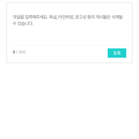
0
/ 300
등록