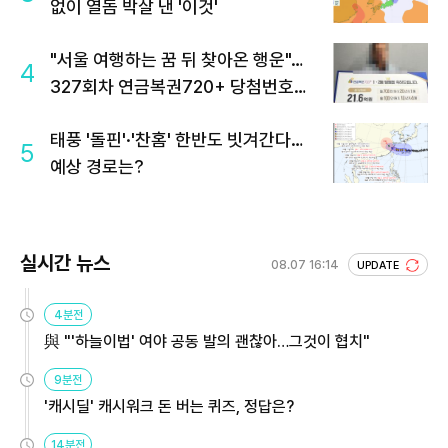
없이 열돔 박살 낸 '이것'
"서울 여행하는 꿈 뒤 찾아온 행운"…
4
327회차 연금복권720+ 당첨번호조
회 주목
태풍 '돌핀'·'찬홈' 한반도 빗겨간다…
5
예상 경로는?
실시간 뉴스
08.07 16:14
UPDATE
4분전
與 "'하늘이법' 여야 공동 발의 괜찮아…그것이 협치"
9분전
'캐시딜' 캐시워크 돈 버는 퀴즈, 정답은?
14분전