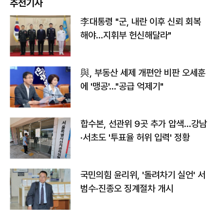
추천기사
李대통령 "군, 내란 이후 신뢰 회복
해야…지휘부 헌신해달라"
與, 부동산 세제 개편안 비판 오세훈
에 '맹공'…"공급 억제기"
합수본, 선관위 9곳 추가 압색…강남
·서초도 '투표율 허위 입력' 정황
국민의힘 윤리위, '돌려차기 실언' 서
범수·진종오 징계절차 개시