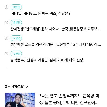
9분전
'캐시딜' 캐시워크 돈 버는 퀴즈, 정답은?
14분전
관세전쟁 '엔드게임' 윤곽 나오나…한국 新통상정책 교두보 활
용해야
17분전
섬유패션 글로벌 경쟁력 키운다…산업부 15개 과제 180억 지
원
18분전
농식품부, '천원의 아침밥' 참여 200개 대학 선정
아주PICK >
"속옷 빨고 졸업식까지"…근육병 학
생 돌본 공익, 코미디언 김규원이었