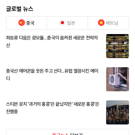
글로벌 뉴스
중국
일본
베트남
희토류 다음은 광모듈…중국이 움켜쥔 새로운 전략자
산
중국산 에어콘을 웃돈 주고 산다...유럽 열광시킨 메이
디
스티븐 로치 '과거의 홍콩'은 끝났지만 '새로운 홍콩'은
진행중