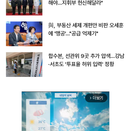
해야…지휘부 헌신해달라"
與, 부동산 세제 개편안 비판 오세훈
에 '맹공'…"공급 억제기"
합수본, 선관위 9곳 추가 압색…강남
·서초도 '투표율 허위 입력' 정황
더보기
arrow_forward_ios