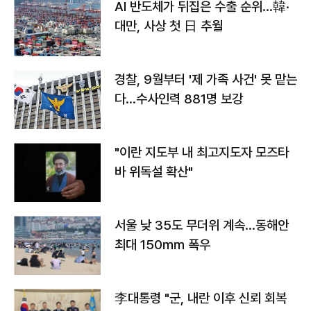
AI 반도체가 뒤집은 수출 순위…韓·
대만, 사상 첫 日 추월
경찰, 9월부터 '제 가족 사건' 못 맡는
다…수사인력 881명 보강
"이란 지도부 내 최고지도자 모즈타
바 위독설 확산"
서울 낮 35도 무더위 계속…동해안
최대 150㎜ 폭우
李대통령 "군, 내란 이후 신뢰 회복