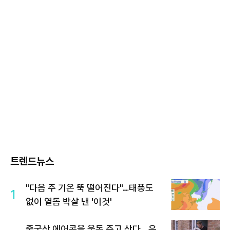
트렌드뉴스
"다음 주 기온 뚝 떨어진다"…태풍도
1
없이 열돔 박살 낸 '이것'
중국산 에어콘을 웃돈 주고 산다...유