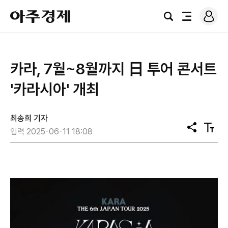
로
아
그
검
전
주
인
색
체
경
메
제
뉴
카라, 7월~8월까지 日 투어 콘서트
'카라시아' 개최
최송희 기자
공
텍
입력 2025-06-11 18:08
유
스
트
크
기