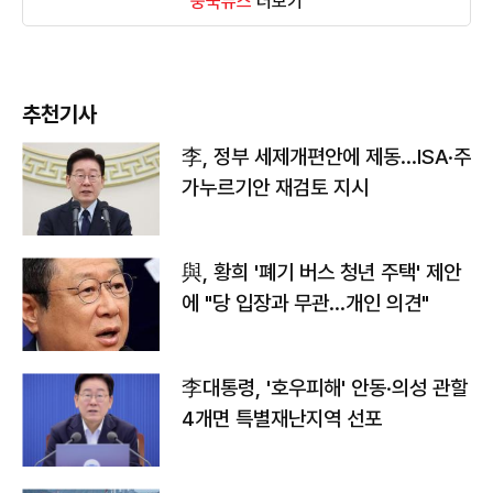
중국뉴스
더보기
추천기사
李, 정부 세제개편안에 제동…ISA·주
가누르기안 재검토 지시
與, 황희 '폐기 버스 청년 주택' 제안
에 "당 입장과 무관…개인 의견"
李대통령, '호우피해' 안동·의성 관할
4개면 특별재난지역 선포