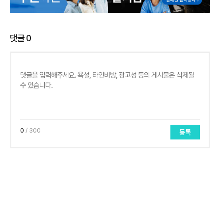
댓글
0
0
/ 300
등록