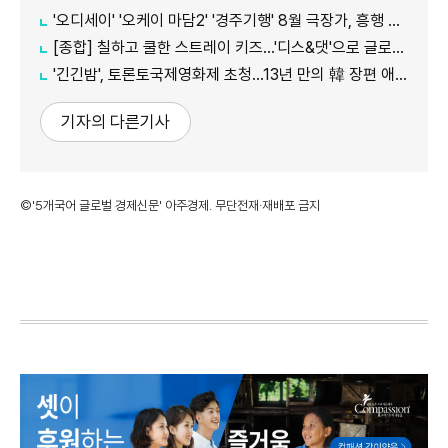
'오디세이' '오케이 마담2' '경주기행' 8월 극장가, 흥행 바통 이어갈 신작은
[종합] 칠하고 쿨한 스트레이 키즈…'디스&댓'으로 글로벌 질주
'긴긴밤', 토론토국제영화제 초청…13년 만의 韓 장편 애니
기자의 다른기사
©'5개국어 글로벌 경제신문' 아주경제. 무단전재·재배포 금지