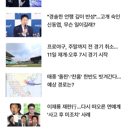
다
"경솔한 언행 깊이 반성"…고개 숙인
신동엽, 무슨 일이길래?
프로야구, 주말까지 전 경기 취소…
11일 재개·오후 7시 경기 시작
태풍 '돌핀'·'찬홈' 한반도 빗겨간다…
예상 경로는?
이재룡 재판行…다시 떠오른 연예계
'사고 후 미조치' 사례