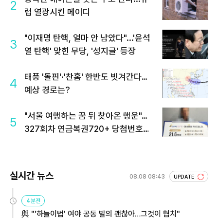
2
럽 열광시킨 메이디
"이재명 탄핵, 얼마 안 남았다"...'윤석
3
열 탄핵' 맞힌 무당, '성지글' 등장
태풍 '돌핀'·'찬홈' 한반도 빗겨간다…
4
예상 경로는?
"서울 여행하는 꿈 뒤 찾아온 행운"…
5
327회차 연금복권720+ 당첨번호조
회 주목
실시간 뉴스
08.08 08:43
UPDATE
4분전
與 "'하늘이법' 여야 공동 발의 괜찮아…그것이 협치"