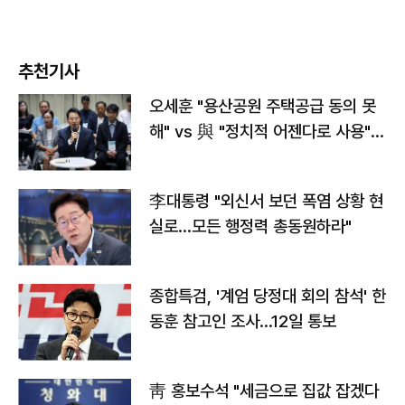
추천기사
오세훈 "용산공원 주택공급 동의 못
해" vs 與 "정치적 어젠다로 사용"
맞불
李대통령 "외신서 보던 폭염 상황 현
실로…모든 행정력 총동원하라"
종합특검, '계엄 당정대 회의 참석' 한
동훈 참고인 조사...12일 통보
靑 홍보수석 "세금으로 집값 잡겠다