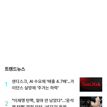
트렌드뉴스
샌디스크, AI 수요에 '매출 4.7배'…가
1
이던스 실망에 '주가는 하락'
"이재명 탄핵, 얼마 안 남았다"...'윤석
2
열 탄핵' 맞힌 무당, '성지글' 등장