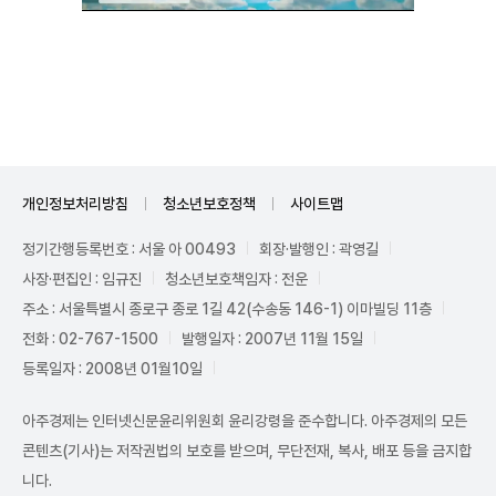
Unmute
개인정보처리방침
청소년보호정책
사이트맵
정기간행등록번호 : 서울 아 00493
회장·발행인 : 곽영길
사장·편집인 : 임규진
청소년보호책임자 : 전운
주소 : 서울특별시 종로구 종로 1길 42(수송동 146-1) 이마빌딩 11층
전화 : 02-767-1500
발행일자 : 2007년 11월 15일
등록일자 : 2008년 01월10일
아주경제는 인터넷신문윤리위원회 윤리강령을 준수합니다. 아주경제의 모든
콘텐츠(기사)는 저작권법의 보호를 받으며, 무단전재, 복사, 배포 등을 금지합
니다.