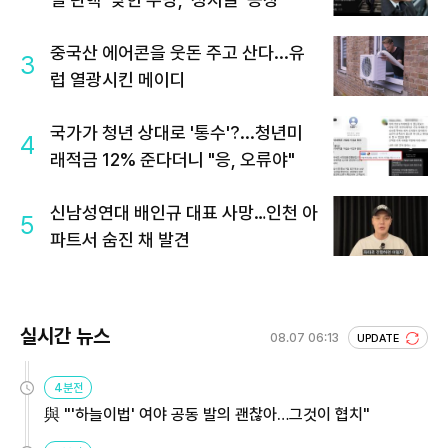
중국산 에어콘을 웃돈 주고 산다...유
3
럽 열광시킨 메이디
국가가 청년 상대로 '통수'?...청년미
4
래적금 12% 준다더니 "응, 오류야"
신남성연대 배인규 대표 사망…인천 아
5
파트서 숨진 채 발견
실시간 뉴스
08.07 06:13
UPDATE
4분전
與 "'하늘이법' 여야 공동 발의 괜찮아…그것이 협치"