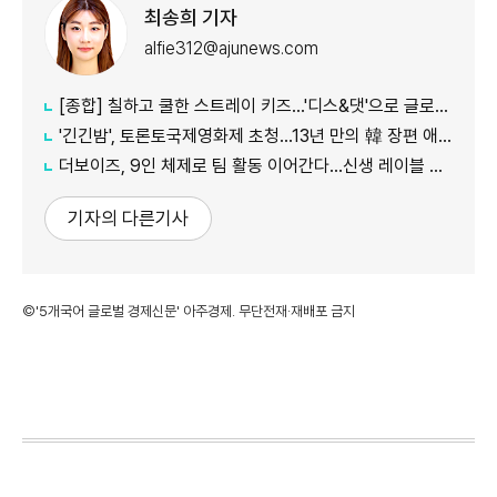
최송희 기자
alfie312@ajunews.com
[종합] 칠하고 쿨한 스트레이 키즈…'디스&댓'으로 글로벌 질주
'긴긴밤', 토론토국제영화제 초청…13년 만의 韓 장편 애니
더보이즈, 9인 체제로 팀 활동 이어간다…신생 레이블 계약 완료
기자의 다른기사
©'5개국어 글로벌 경제신문' 아주경제. 무단전재·재배포 금지