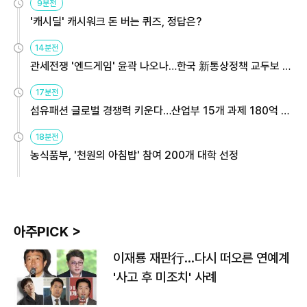
9분전
'캐시딜' 캐시워크 돈 버는 퀴즈, 정답은?
14분전
관세전쟁 '엔드게임' 윤곽 나오나…한국 新통상정책 교두보 활
용해야
17분전
섬유패션 글로벌 경쟁력 키운다…산업부 15개 과제 180억 지
원
18분전
농식품부, '천원의 아침밥' 참여 200개 대학 선정
아주PICK >
이재룡 재판行…다시 떠오른 연예계
'사고 후 미조치' 사례