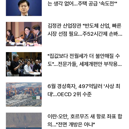
는 생각 없어…주택 공급 '속도전'"
김정관 산업장관 "반도체 산업, 빠른
시장 선점 필요…주52시간제 손봐
야"
"집값보다 전월세가 더 불안해질 수
도"…전문가들, 세제개편안 부작용
우려
6월 경상흑자, 497억달러 '사상 최
대'…OECD 2위 수준
이란·오만, 호르무즈 새 항로 좌표 합
의…"전면 개방은 아냐"