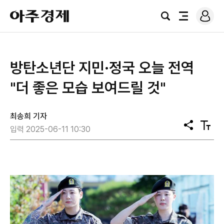
로
아
그
검
전
주
인
색
체
경
메
제
뉴
방탄소년단 지민·정국 오늘 전역
"더 좋은 모습 보여드릴 것"
최송희 기자
공
텍
입력 2025-06-11 10:30
유
스
트
크
기