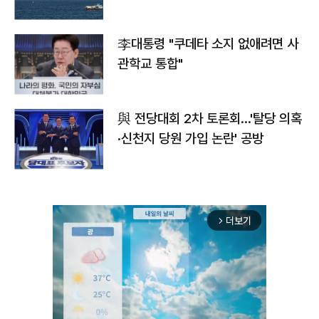
李대통령 "쿠데타 소지 없애려면 사
관학교 통합"
與 전당대회 2차 토론회…'탈당 의혹
·신천지 당원 가입 논란' 공방
더보기
arrow_forward_ios