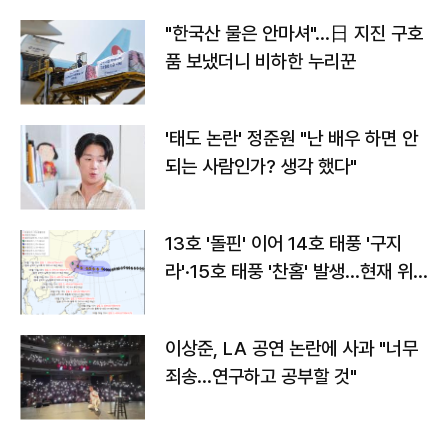
"한국산 물은 안마셔"…日 지진 구호
품 보냈더니 비하한 누리꾼
'태도 논란' 정준원 "난 배우 하면 안
되는 사람인가? 생각 했다"
13호 '돌핀' 이어 14호 태풍 '구지
라'·15호 태풍 '찬홈' 발생…현재 위
치와 이동경로는?
이상준, LA 공연 논란에 사과 "너무
죄송…연구하고 공부할 것"