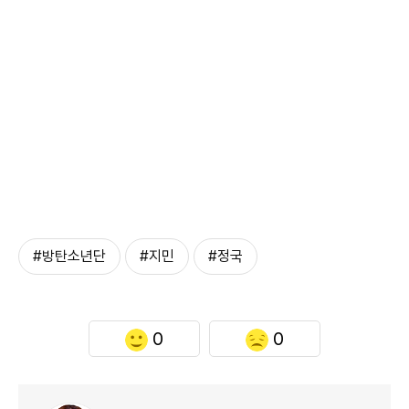
#방탄소년단
#지민
#정국
0
0