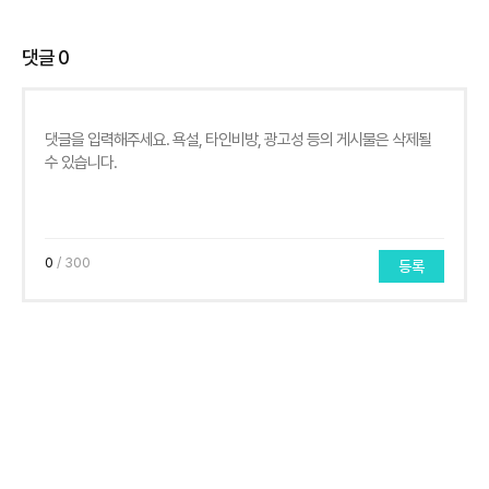
댓글
0
0
/ 300
등록