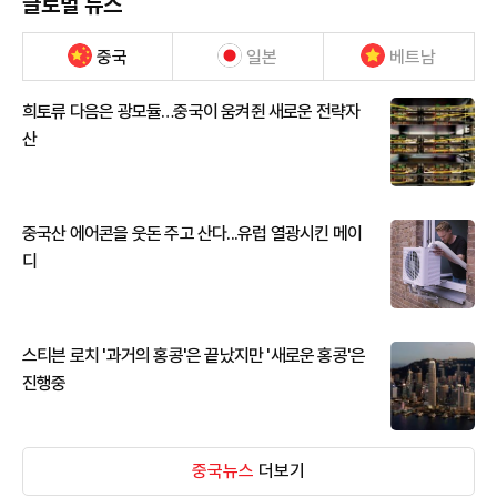
글로벌 뉴스
중국
일본
베트남
희토류 다음은 광모듈…중국이 움켜쥔 새로운 전략자
산
중국산 에어콘을 웃돈 주고 산다...유럽 열광시킨 메이
디
스티븐 로치 '과거의 홍콩'은 끝났지만 '새로운 홍콩'은
진행중
중국뉴스
더보기