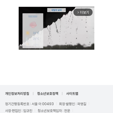
더보기
arrow_forward_ios
Unmute
개인정보처리방침
청소년보호정책
사이트맵
정기간행등록번호 : 서울 아 00493
회장·발행인 : 곽영길
사장·편집인 : 임규진
청소년보호책임자 : 전운