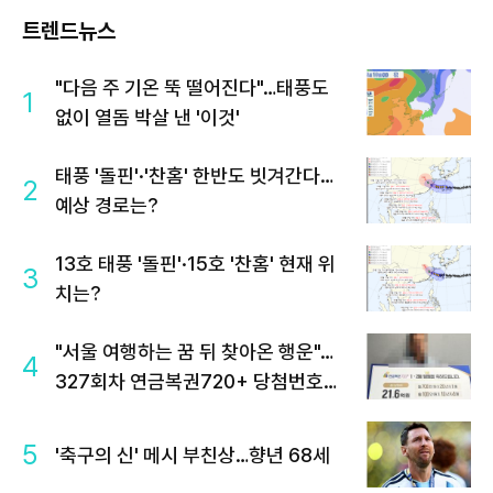
트렌드뉴스
"다음 주 기온 뚝 떨어진다"…태풍도
1
없이 열돔 박살 낸 '이것'
태풍 '돌핀'·'찬홈' 한반도 빗겨간다…
2
예상 경로는?
13호 태풍 '돌핀'·15호 '찬홈' 현재 위
3
치는?
"서울 여행하는 꿈 뒤 찾아온 행운"…
4
327회차 연금복권720+ 당첨번호조
회 주목
5
'축구의 신' 메시 부친상…향년 68세