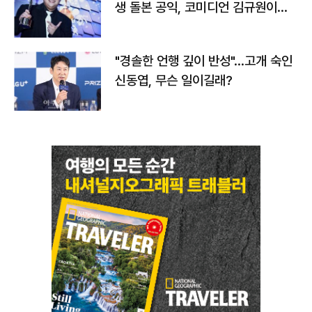
생 돌본 공익, 코미디언 김규원이었
다
"경솔한 언행 깊이 반성"…고개 숙인
신동엽, 무슨 일이길래?