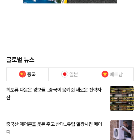
글로벌 뉴스
중국
일본
베트남
희토류 다음은 광모듈…중국이 움켜쥔 새로운 전략자
산
중국산 에어콘을 웃돈 주고 산다...유럽 열광시킨 메이
디