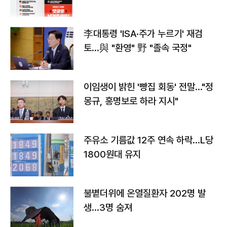
李대통령 'ISA·주가 누르기' 재검
토…與 "환영" 野 "졸속 국정"
이임생이 밝힌 '빵집 회동' 전말…"정
몽규, 홍명보로 하라 지시"
주유소 기름값 12주 연속 하락…L당
1800원대 유지
불볕더위에 온열질환자 202명 발
생…3명 숨져