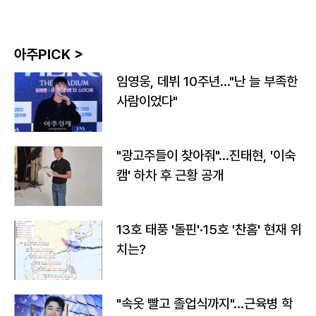
아주PICK >
임영웅, 데뷔 10주년…"난 늘 부족한
사람이었다"
"광고주들이 찾아줘"…진태현, '이숙
캠' 하차 후 근황 공개
13호 태풍 '돌핀'·15호 '찬홈' 현재 위
치는?
"속옷 빨고 졸업식까지"…근육병 학