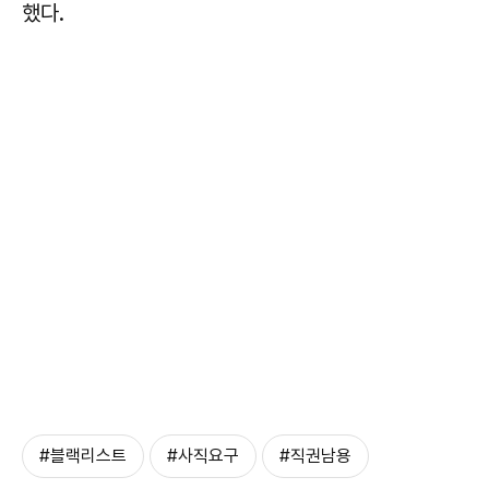
했다.
#블랙리스트
#사직요구
#직권남용