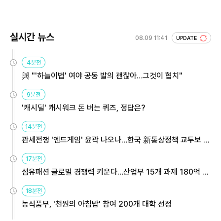
실시간 뉴스
08.09 11:41
UPDATE
4분전
與 "'하늘이법' 여야 공동 발의 괜찮아…그것이 협치"
9분전
'캐시딜' 캐시워크 돈 버는 퀴즈, 정답은?
14분전
관세전쟁 '엔드게임' 윤곽 나오나…한국 新통상정책 교두보 활
용해야
17분전
섬유패션 글로벌 경쟁력 키운다…산업부 15개 과제 180억 지
원
18분전
농식품부, '천원의 아침밥' 참여 200개 대학 선정