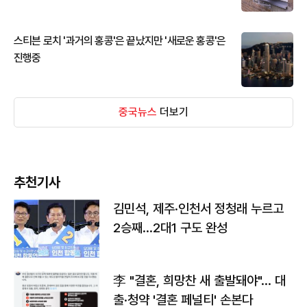
스티븐 로치 '과거의 홍콩'은 끝났지만 '새로운 홍콩'은
진행중
중국뉴스
더보기
추천기사
김민석, 제주·인천서 정청래 누르고
2승째…2대1 구도 완성
李 "결혼, 희망찬 새 출발돼야"… 대
출·청약 '결혼 페널티' 손본다