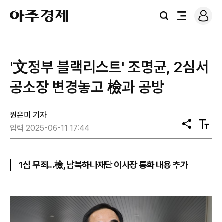
로
아
그
검
전
주
인
색
체
경
메
제
뉴
'文정부 블랙리스트' 조명균, 2심서
공소장 변경놓고 檢과 공방
원은미 기자
공
텍
입력 2025-06-11 17:44
유
스
트
크
기
1심 무죄...檢, 남북하나재단 이사장 통화 내용 추가