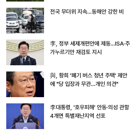
전국 무더위 지속…동해안 강한 비
李, 정부 세제개편안에 제동…ISA·주
가누르기안 재검토 지시
與, 황희 '폐기 버스 청년 주택' 제안
에 "당 입장과 무관…개인 의견"
李대통령, '호우피해' 안동·의성 관할
4개면 특별재난지역 선포