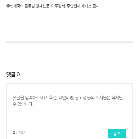
©'5개국어 글로벌 경제신문' 아주경제. 무단전재·재배포 금지
댓글
0
0
/ 300
등록