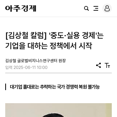
로
아
그
검
전
주
인
색
체
경
메
제
뉴
[김상철 칼럼] '중도·실용 경제'는
기업을 대하는 정책에서 시작
김상철 글로벌비지니스연구센터 원장
공
텍
입력 2025-06-11 10:00
유
스
트
크
기
대기업 홀대로는 추락하는 국가 경쟁력 복원 불가능