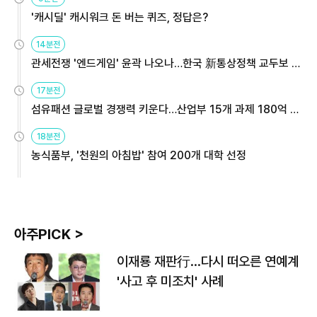
'캐시딜' 캐시워크 돈 버는 퀴즈, 정답은?
14분전
관세전쟁 '엔드게임' 윤곽 나오나…한국 新통상정책 교두보 활
용해야
17분전
섬유패션 글로벌 경쟁력 키운다…산업부 15개 과제 180억 지
원
18분전
농식품부, '천원의 아침밥' 참여 200개 대학 선정
아주PICK >
이재룡 재판行…다시 떠오른 연예계
'사고 후 미조치' 사례