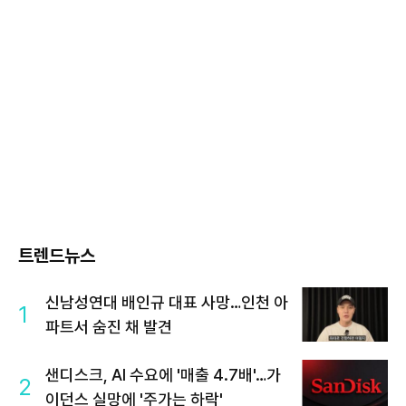
트렌드뉴스
신남성연대 배인규 대표 사망…인천 아
1
파트서 숨진 채 발견
샌디스크, AI 수요에 '매출 4.7배'…가
2
이던스 실망에 '주가는 하락'