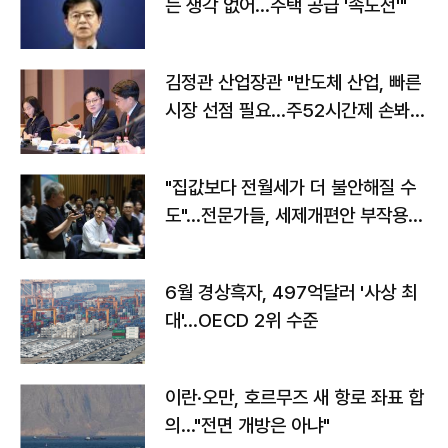
는 생각 없어…주택 공급 '속도전'"
김정관 산업장관 "반도체 산업, 빠른
시장 선점 필요…주52시간제 손봐
야"
"집값보다 전월세가 더 불안해질 수
도"…전문가들, 세제개편안 부작용
우려
6월 경상흑자, 497억달러 '사상 최
대'…OECD 2위 수준
이란·오만, 호르무즈 새 항로 좌표 합
의…"전면 개방은 아냐"