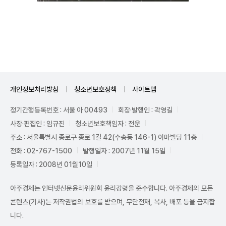
Unmute
개인정보처리방침
청소년보호정책
사이트맵
정기간행등록번호 : 서울 아 00493
회장·발행인 : 곽영길
사장·편집인 : 임규진
청소년보호책임자 : 전운
주소 : 서울특별시 종로구 종로 1길 42(수송동 146-1) 이마빌딩 11층
전화 : 02-767-1500
발행일자 : 2007년 11월 15일
등록일자 : 2008년 01월10일
아주경제는 인터넷신문윤리위원회 윤리강령을 준수합니다. 아주경제의 모든
콘텐츠(기사)는 저작권법의 보호를 받으며, 무단전재, 복사, 배포 등을 금지합
니다.