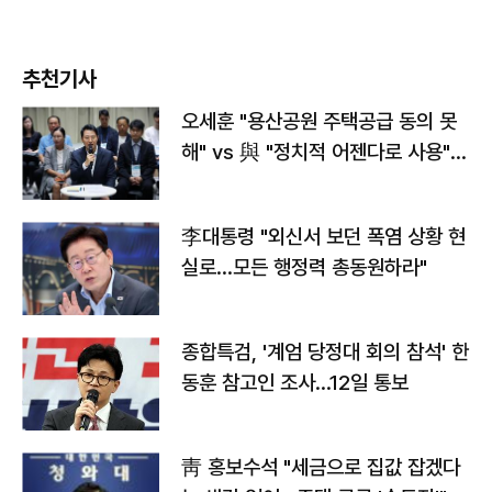
추천기사
오세훈 "용산공원 주택공급 동의 못
해" vs 與 "정치적 어젠다로 사용"
맞불
李대통령 "외신서 보던 폭염 상황 현
실로…모든 행정력 총동원하라"
종합특검, '계엄 당정대 회의 참석' 한
동훈 참고인 조사...12일 통보
靑 홍보수석 "세금으로 집값 잡겠다