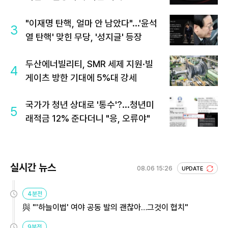
"이재명 탄핵, 얼마 안 남았다"...'윤석
3
열 탄핵' 맞힌 무당, '성지글' 등장
두산에너빌리티, SMR 세제 지원·빌
4
게이츠 방한 기대에 5%대 강세
국가가 청년 상대로 '통수'?...청년미
5
래적금 12% 준다더니 "응, 오류야"
실시간 뉴스
08.06 15:26
UPDATE
4분전
與 "'하늘이법' 여야 공동 발의 괜찮아…그것이 협치"
9분전