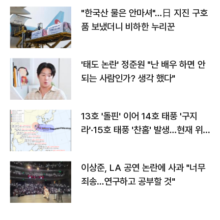
"한국산 물은 안마셔"…日 지진 구호
품 보냈더니 비하한 누리꾼
'태도 논란' 정준원 "난 배우 하면 안
되는 사람인가? 생각 했다"
13호 '돌핀' 이어 14호 태풍 '구지
라'·15호 태풍 '찬홈' 발생…현재 위
치와 이동경로는?
이상준, LA 공연 논란에 사과 "너무
죄송…연구하고 공부할 것"