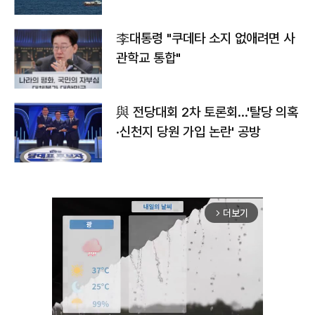
李대통령 "쿠데타 소지 없애려면 사
관학교 통합"
與 전당대회 2차 토론회…'탈당 의혹
·신천지 당원 가입 논란' 공방
더보기
arrow_forward_ios