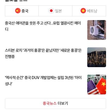
중국
일본
베트남
중국산 에어콘을 웃돈 주고 산다...유럽 열광시킨 메이
디
스티븐 로치 '과거의 홍콩'은 끝났지만 '새로운 홍콩'은
진행중
'역사적 순간' 중국 DUV 개발업체는 설립 3년된 '아이
성나'
중국뉴스
더보기