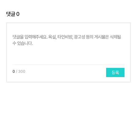
댓글
0
0
/ 300
등록