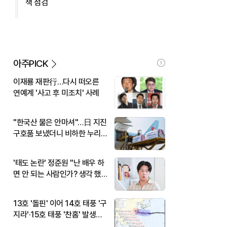
책 점검
아주PICK
이재룡 재판行…다시 떠오른
연예계 '사고 후 미조치' 사례
"한국산 물은 안마셔"…日 지진
구호품 보냈더니 비하한 누리
꾼
'태도 논란' 정준원 "난 배우 하
면 안 되는 사람인가? 생각 했
다"
13호 '돌핀' 이어 14호 태풍 '구
지라'·15호 태풍 '찬홈' 발생…
현재 위치와 이동경로는?