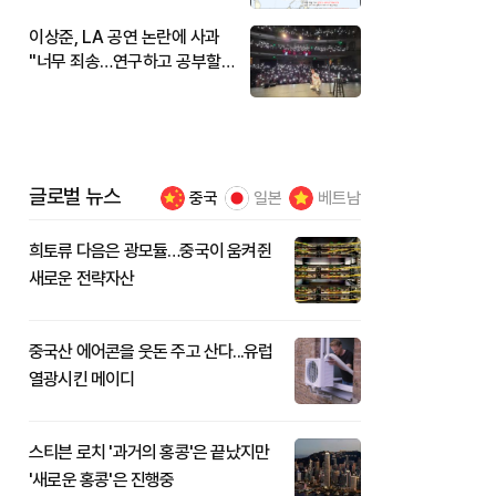
이상준, LA 공연 논란에 사과
"너무 죄송…연구하고 공부할
것"
글로벌 뉴스
중국
일본
베트남
희토류 다음은 광모듈…중국이 움켜쥔
새로운 전략자산
중국산 에어콘을 웃돈 주고 산다...유럽
열광시킨 메이디
스티븐 로치 '과거의 홍콩'은 끝났지만
'새로운 홍콩'은 진행중