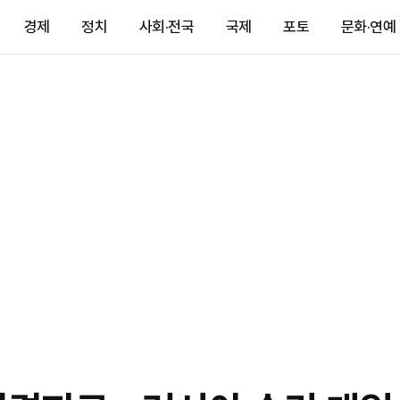
경제
정치
사회·전국
국제
포토
문화·연예