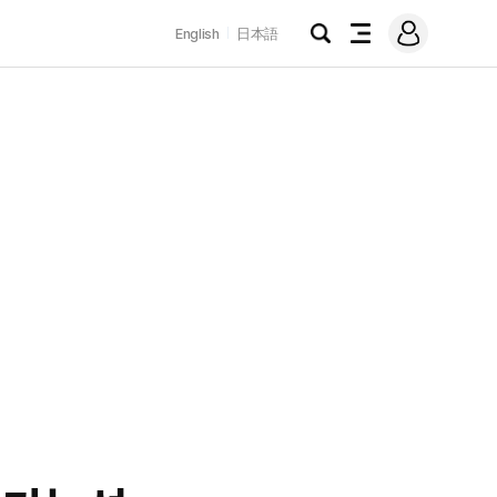
로
English
日本語
그
검
전
인
색
체
메
뉴