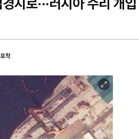
경지로···러시아 수리 개입
 포착
이
미
지
확
대