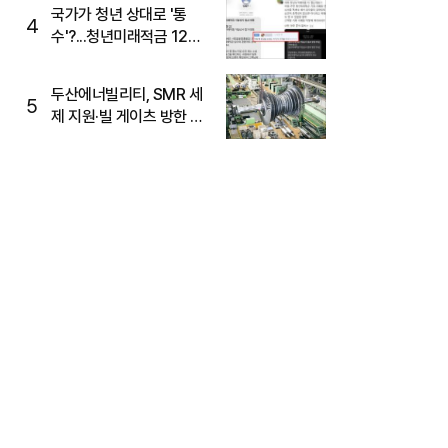
국가가 청년 상대로 '통
4
수'?...청년미래적금 12%
준다더니 "응, 오류야"
두산에너빌리티, SMR 세
5
제 지원·빌 게이츠 방한 기
대에 5%대 강세