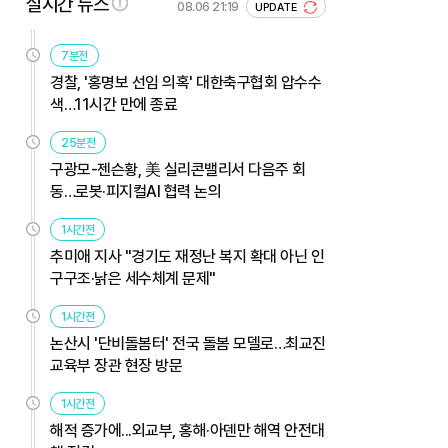
실시간 뉴스
08.06 21:19
UPDATE
7분전
경찰, '홍명보 선임 의혹' 대한축구협회 압수수
색…11시간 만에 종료
25분전
구광모-젠슨황, 美 실리콘밸리서 다음주 회
동…로봇·피지컬AI 협력 논의
1시간전
추미애 지사 "경기도 재정난 복지 확대 아닌 인
구구조·낡은 세수체계 문제"
1시간전
논산시 '단비돌봄터' 전국 돌봄 모델로…최교진
교육부 장관 현장 방문
1시간전
해적 증가에...외교부, 홍해·아덴만 해역 안전대