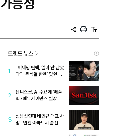
 가능성
공
프
텍
유
린
스
트
트
크
기
트렌드 뉴스
"이재명 탄핵, 얼마 안 남았
1
다"...'윤석열 탄핵' 맞힌 무
당, '성지글' 등장
샌디스크, AI 수요에 '매출
2
4.7배'…가이던스 실망에
'주가는 하락'
신남성연대 배인규 대표 사
3
망…인천 아파트서 숨진 채
발견