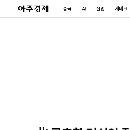
아
중국
AI
산업
재테크
주
경
제