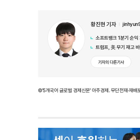
황진현 기자
jinhyu
소프트뱅크 1분기 순익 
트럼프, 美 무기 재고 
기자의 다른기사
©'5개국어 글로벌 경제신문' 아주경제. 무단전재·재배