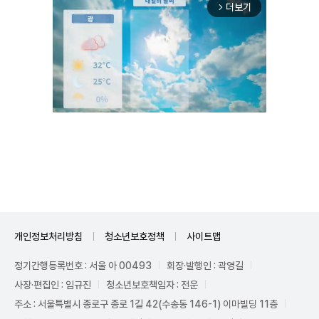
더보기
arrow_forward_ios
Unmute
개인정보처리방침
청소년보호정책
사이트맵
정기간행등록번호 : 서울 아 00493
회장·발행인 : 곽영길
사장·편집인 : 임규진
청소년보호책임자 : 전운
주소 : 서울특별시 종로구 종로 1길 42(수송동 146-1) 이마빌딩 11층