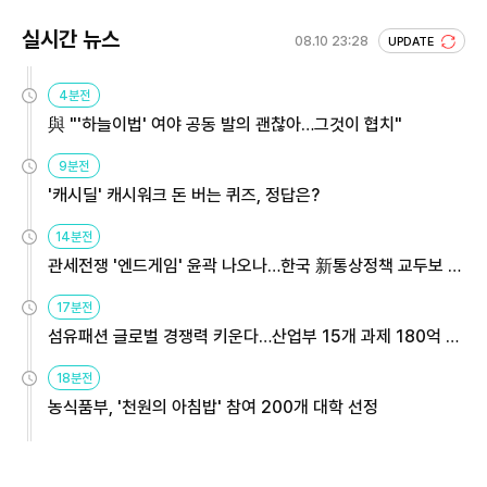
실시간 뉴스
08.10 23:28
UPDATE
4분전
與 "'하늘이법' 여야 공동 발의 괜찮아…그것이 협치"
9분전
'캐시딜' 캐시워크 돈 버는 퀴즈, 정답은?
14분전
관세전쟁 '엔드게임' 윤곽 나오나…한국 新통상정책 교두보 활
용해야
17분전
섬유패션 글로벌 경쟁력 키운다…산업부 15개 과제 180억 지
원
18분전
농식품부, '천원의 아침밥' 참여 200개 대학 선정