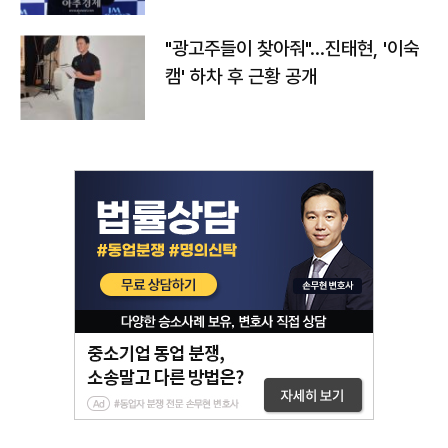
"광고주들이 찾아줘"…진태현, '이숙
캠' 하차 후 근황 공개