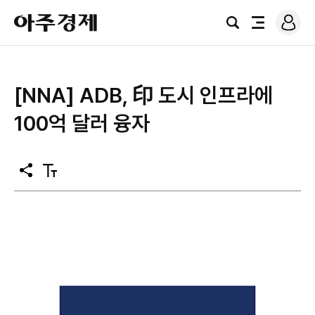
로
아
그
검
전
주
인
색
체
경
메
제
뉴
[NNA] ADB, 印 도시 인프라에
100억 달러 융자
공
텍
유
스
트
크
기