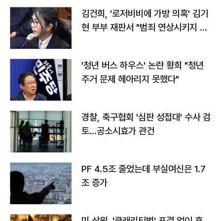
김건희, '로저비비에 가방 의혹' 김기
현 부부 재판서 "범죄 연상시키지 말
라"
'청년 버스 하우스' 논란 황희 "청년
주거 문제 헤아리지 못했다"
경찰, 축구협회 '심판 성접대' 수사 검
토…공소시효가 관건
PF 4.5조 줄었는데 부실여신은 1.7
조 증가
미 상원, '클래리티법' 표결 없이 휴