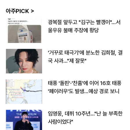
아주PICK >
광복절 앞두고 "김구는 빨갱이"…서
울우유 불매 주장에 황당
'거꾸로 태극기'에 분노한 김희철, 결
국 사과…"제 잘못"
태풍 '돌핀'·'찬홈'에 이어 16호 태풍
'페이러우'도 발생…예상 경로 보니
임영웅, 데뷔 10주년…"난 늘 부족한
사람이었다"