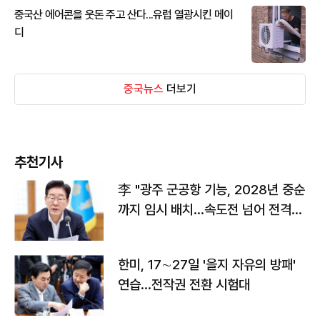
중국산 에어콘을 웃돈 주고 산다...유럽 열광시킨 메이
디
중국뉴스
더보기
추천기사
李 "광주 군공항 기능, 2028년 중순
까지 임시 배치…속도전 넘어 전격
전"
한미, 17∼27일 '을지 자유의 방패'
연습…전작권 전환 시험대