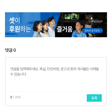
댓글
0
0
/ 300
등록