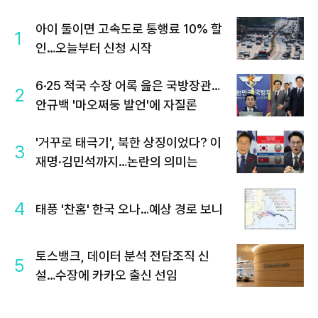
아이 둘이면 고속도로 통행료 10% 할
1
인…오늘부터 신청 시작
6·25 적국 수장 어록 읊은 국방장관…
2
안규백 '마오쩌둥 발언'에 자질론
'거꾸로 태극기', 북한 상징이었다? 이
3
재명·김민석까지…논란의 의미는
4
태풍 '찬홈' 한국 오나…예상 경로 보니
토스뱅크, 데이터 분석 전담조직 신
5
설…수장에 카카오 출신 선임