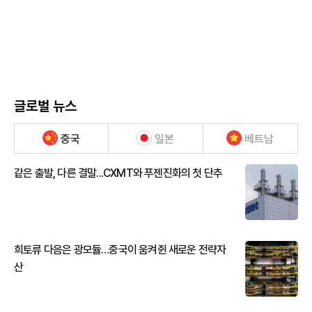
글로벌 뉴스
중국
일본
베트남
같은 출발, 다른 결말...CXMT와 푸젠진화의 첫 단추
희토류 다음은 광모듈…중국이 움켜쥔 새로운 전략자
산