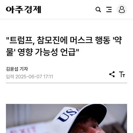
로
아
그
검
전
주
인
색
체
경
메
제
뉴
"트럼프, 참모진에 머스크 행동 '약
물' 영향 가능성 언급"
김윤섭 기자
공
텍
입력 2025-06-07 17:11
유
스
트
크
기