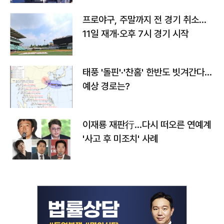
프로야구, 주말까지 전 경기 취소…
11일 재개·오후 7시 경기 시작
태풍 '돌핀'·'찬홈' 한반도 빗겨간다…
예상 경로는?
이재룡 재판行…다시 떠오른 연예계
'사고 후 미조치' 사례