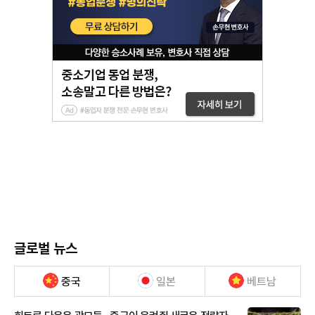
글로벌 뉴스
중국
일본
베트남