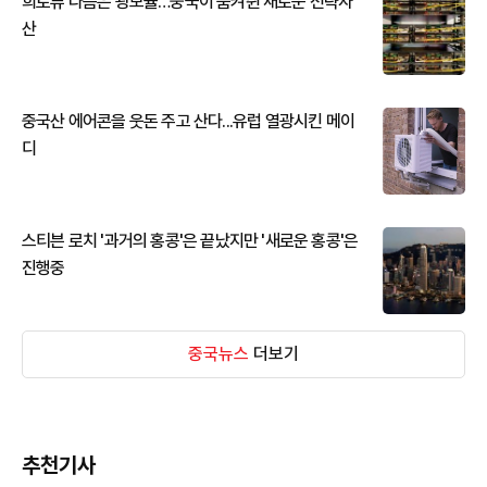
희토류 다음은 광모듈…중국이 움켜쥔 새로운 전략자
산
중국산 에어콘을 웃돈 주고 산다...유럽 열광시킨 메이
디
스티븐 로치 '과거의 홍콩'은 끝났지만 '새로운 홍콩'은
진행중
중국뉴스
더보기
추천기사