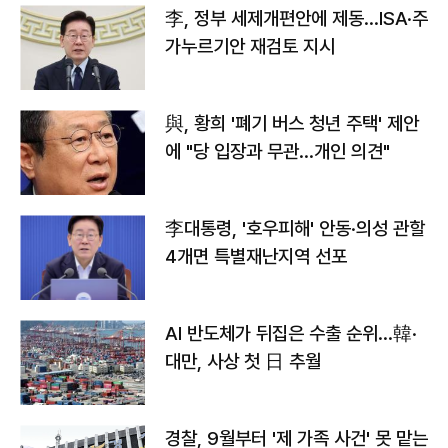
李, 정부 세제개편안에 제동…ISA·주
가누르기안 재검토 지시
與, 황희 '폐기 버스 청년 주택' 제안
에 "당 입장과 무관…개인 의견"
李대통령, '호우피해' 안동·의성 관할
4개면 특별재난지역 선포
AI 반도체가 뒤집은 수출 순위…韓·
대만, 사상 첫 日 추월
경찰, 9월부터 '제 가족 사건' 못 맡는