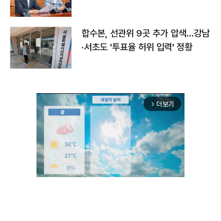
합수본, 선관위 9곳 추가 압색…강남
·서초도 '투표율 허위 입력' 정황
더보기
arrow_forward_ios
Unmute