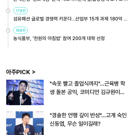
용해야
17분전
섬유패션 글로벌 경쟁력 키운다…산업부 15개 과제 180억 지
원
18분전
농식품부, '천원의 아침밥' 참여 200개 대학 선정
아주PICK >
"속옷 빨고 졸업식까지"…근육병 학
생 돌본 공익, 코미디언 김규원이었
다
"경솔한 언행 깊이 반성"…고개 숙인
신동엽, 무슨 일이길래?