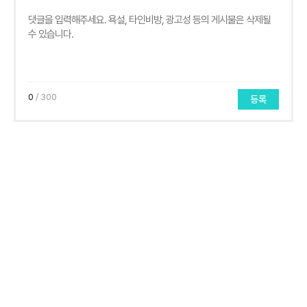
0
/ 300
등록