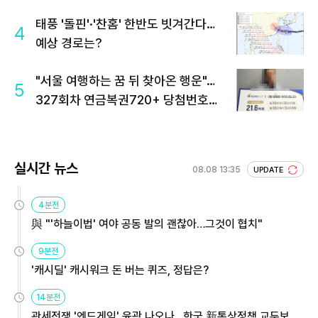
태풍 '돌핀'·'찬홈' 한반도 빗겨간다…
4
예상 경로는?
"서울 여행하는 꿈 뒤 찾아온 행운"…
5
327회차 연금복권720+ 당첨번호조
회 주목
실시간 뉴스
08.08 13:35
UPDATE
4분전
與 "'하늘이법' 여야 공동 발의 괜찮아…그것이 협치"
9분전
'캐시딜' 캐시워크 돈 버는 퀴즈, 정답은?
14분전
관세전쟁 '엔드게임' 윤곽 나오나…한국 新통상정책 교두보 활