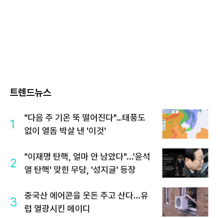
트렌드뉴스
"다음 주 기온 뚝 떨어진다"…태풍도
1
없이 열돔 박살 낸 '이것'
"이재명 탄핵, 얼마 안 남았다"...'윤석
2
열 탄핵' 맞힌 무당, '성지글' 등장
중국산 에어콘을 웃돈 주고 산다...유
3
럽 열광시킨 메이디