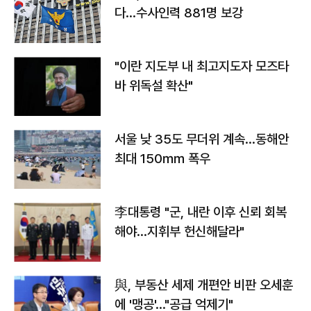
다…수사인력 881명 보강
"이란 지도부 내 최고지도자 모즈타
바 위독설 확산"
서울 낮 35도 무더위 계속…동해안
최대 150㎜ 폭우
李대통령 "군, 내란 이후 신뢰 회복
해야…지휘부 헌신해달라"
與, 부동산 세제 개편안 비판 오세훈
에 '맹공'…"공급 억제기"