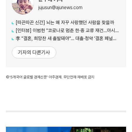
jujusun@ajunews.com
[따끈따끈 신간] 뇌는 왜 자꾸 사랑했던 사람을 찾을까
[인터뷰] 이범헌 "코로나로 멈춘 한·중 교류 재건…아시아 특화 문화 사업 펼칠 것"
李 "결혼, 희망찬 새 출발돼야"… 대출·청약 '결혼 페널티' 손본다
기자의 다른기사
©'5개국어 글로벌 경제신문' 아주경제. 무단전재·재배포 금지