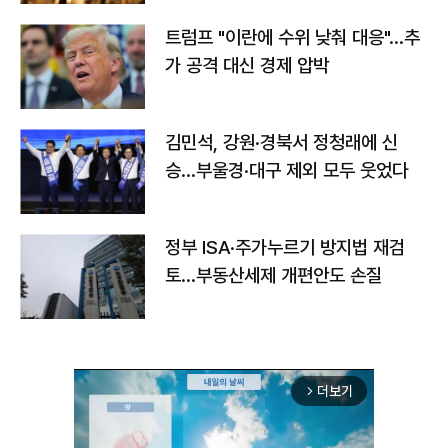
트럼프 "이란에 수위 낮춰 대응"…추
가 공격 대신 경제 압박
김민석, 강원·경북서 정청래에 신
승…부울경·대구 제외 모두 웃었다
정부 ISA·주가누르기 방지법 재검
토…부동산세제 개편안도 손질
더보기
arrow_forward_ios