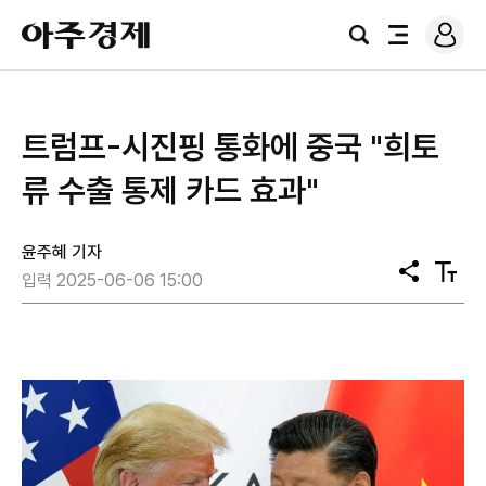
로
아
그
검
전
주
인
색
체
경
메
제
뉴
트럼프-시진핑 통화에 중국 "희토
류 수출 통제 카드 효과"
윤주혜 기자
공
텍
입력 2025-06-06 15:00
유
스
트
크
기