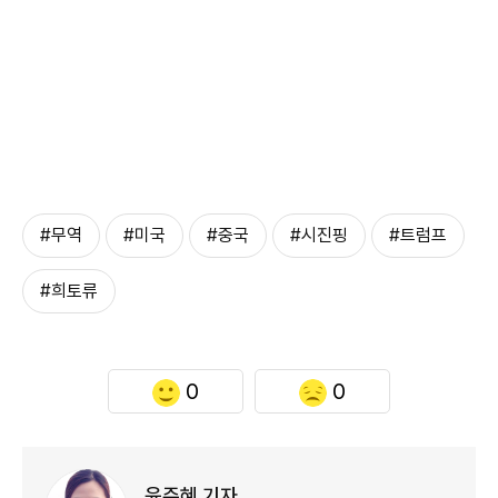
#무역
#미국
#중국
#시진핑
#트럼프
#희토류
0
0
윤주혜 기자