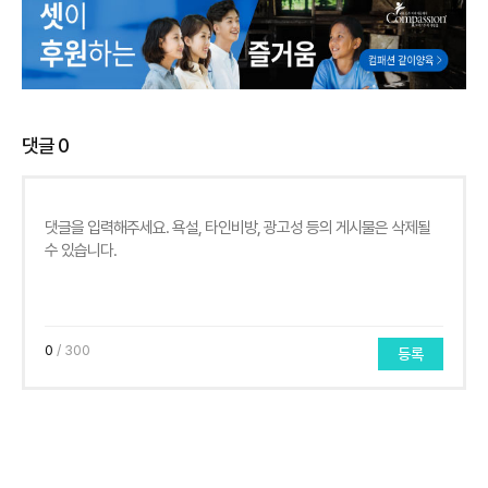
댓글
0
0
/ 300
등록