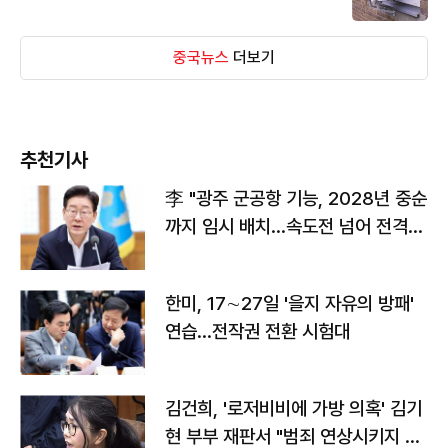
중국뉴스
더보기
추천기사
李 "광주 군공항 기능, 2028년 중순
까지 임시 배치…속도전 넘어 전격
전"
한미, 17∼27일 '을지 자유의 방패'
연습…전작권 전환 시험대
김건희, '로저비비에 가방 의혹' 김기
현 부부 재판서 "범죄 연상시키지 말