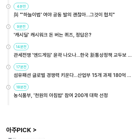
4분전
與 "'하늘이법' 여야 공동 발의 괜찮아…그것이 협치"
9분전
'캐시딜' 캐시워크 돈 버는 퀴즈, 정답은?
14분전
관세전쟁 '엔드게임' 윤곽 나오나…한국 新통상정책 교두보 활
용해야
17분전
섬유패션 글로벌 경쟁력 키운다…산업부 15개 과제 180억 지
원
18분전
농식품부, '천원의 아침밥' 참여 200개 대학 선정
아주PICK >