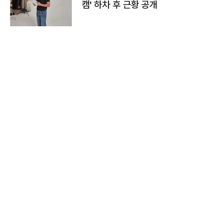
캠' 하차 후 근황 공개