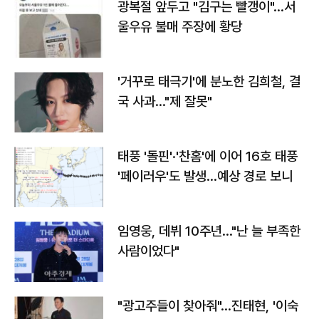
광복절 앞두고 "김구는 빨갱이"…서
울우유 불매 주장에 황당
'거꾸로 태극기'에 분노한 김희철, 결
국 사과…"제 잘못"
태풍 '돌핀'·'찬홈'에 이어 16호 태풍
'페이러우'도 발생…예상 경로 보니
임영웅, 데뷔 10주년…"난 늘 부족한
사람이었다"
"광고주들이 찾아줘"…진태현, '이숙