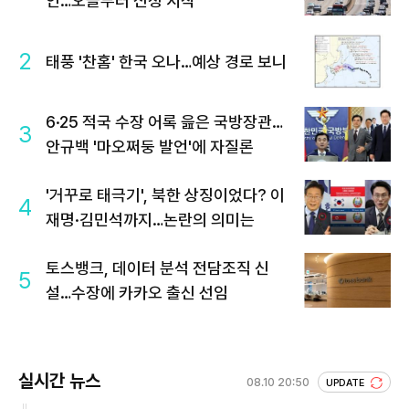
인…오늘부터 신청 시작
2
태풍 '찬홈' 한국 오나…예상 경로 보니
6·25 적국 수장 어록 읊은 국방장관…
3
안규백 '마오쩌둥 발언'에 자질론
'거꾸로 태극기', 북한 상징이었다? 이
4
재명·김민석까지…논란의 의미는
토스뱅크, 데이터 분석 전담조직 신
5
설…수장에 카카오 출신 선임
실시간 뉴스
08.10 20:50
UPDATE