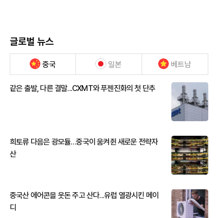
글로벌 뉴스
중국
일본
베트남
같은 출발, 다른 결말...CXMT와 푸젠진화의 첫 단추
희토류 다음은 광모듈…중국이 움켜쥔 새로운 전략자
산
중국산 에어콘을 웃돈 주고 산다...유럽 열광시킨 메이
디