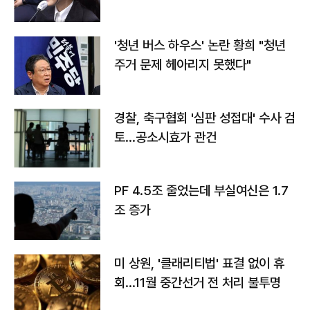
라"
'청년 버스 하우스' 논란 황희 "청년
주거 문제 헤아리지 못했다"
경찰, 축구협회 '심판 성접대' 수사 검
토…공소시효가 관건
PF 4.5조 줄었는데 부실여신은 1.7
조 증가
미 상원, '클래리티법' 표결 없이 휴
회…11월 중간선거 전 처리 불투명