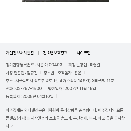
Unmute
개인정보처리방침
청소년보호정책
사이트맵
정기간행등록번호 : 서울 아 00493
회장·발행인 : 곽영길
사장·편집인 : 임규진
청소년보호책임자 : 전운
주소 : 서울특별시 종로구 종로 1길 42(수송동 146-1) 이마빌딩 11층
전화 : 02-767-1500
발행일자 : 2007년 11월 15일
등록일자 : 2008년 01월10일
아주경제는 인터넷신문윤리위원회 윤리강령을 준수합니다. 아주경제의 모든
콘텐츠(기사)는 저작권법의 보호를 받으며, 무단전재, 복사, 배포 등을 금지합
니다.