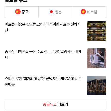
글로벌 뉴스
중국
일본
베트남
희토류 다음은 광모듈…중국이 움켜쥔 새로운 전략자
산
중국산 에어콘을 웃돈 주고 산다...유럽 열광시킨 메이
디
스티븐 로치 '과거의 홍콩'은 끝났지만 '새로운 홍콩'은
진행중
중국뉴스
더보기