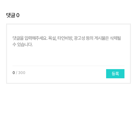
댓글
0
0
/ 300
등록