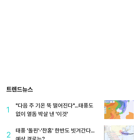
트렌드뉴스
"다음 주 기온 뚝 떨어진다"…태풍도
1
없이 열돔 박살 낸 '이것'
태풍 '돌핀'·'찬홈' 한반도 빗겨간다…
2
예상 경로는?