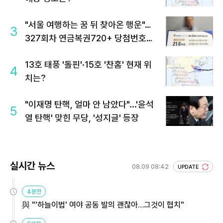
"서울 여행하는 꿈 뒤 찾아온 행운"…
3
327회차 연금복권720+ 당첨번호조
회 주목
13호 태풍 '돌핀'·15호 '찬홈' 현재 위
4
치는?
"이재명 탄핵, 얼마 안 남았다"...'윤석
5
열 탄핵' 맞힌 무당, '성지글' 등장
실시간 뉴스
08.09 08:42
UPDATE
4분전
與 "'하늘이법' 여야 공동 발의 괜찮아…그것이 협치"