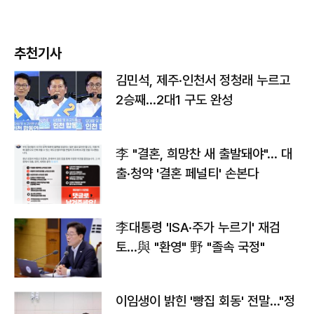
추천기사
김민석, 제주·인천서 정청래 누르고
2승째…2대1 구도 완성
李 "결혼, 희망찬 새 출발돼야"… 대
출·청약 '결혼 페널티' 손본다
李대통령 'ISA·주가 누르기' 재검
토…與 "환영" 野 "졸속 국정"
이임생이 밝힌 '빵집 회동' 전말…"정