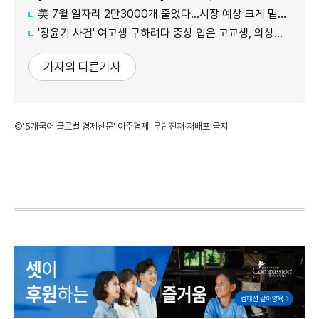
美 7월 일자리 2만3000개 줄었다…시장 예상 크게 밑돈 '고용 쇼크'
'장윤기 사건' 여고생 구하려다 중상 입은 고교생, 의상자 인정
기자의 다른기사
©'5개국어 글로벌 경제신문' 아주경제. 무단전재·재배포 금지