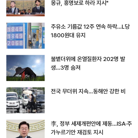
몽규, 홍명보로 하라 지시"
주유소 기름값 12주 연속 하락…L당
1800원대 유지
불볕더위에 온열질환자 202명 발
생…3명 숨져
전국 무더위 지속…동해안 강한 비
李, 정부 세제개편안에 제동…ISA·주
가누르기안 재검토 지시