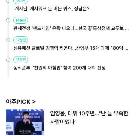
9분전
'캐시딜' 캐시워크 돈 버는 퀴즈, 정답은?
14분전
관세전쟁 '엔드게임' 윤곽 나오나…한국 新통상정책 교두보 활
용해야
17분전
섬유패션 글로벌 경쟁력 키운다…산업부 15개 과제 180억 지
원
18분전
농식품부, '천원의 아침밥' 참여 200개 대학 선정
아주PICK >
임영웅, 데뷔 10주년…"난 늘 부족한
사람이었다"