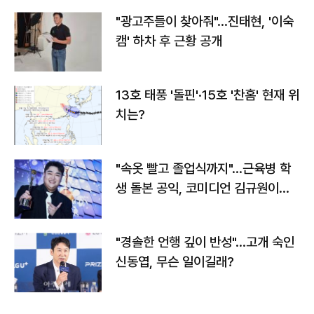
"광고주들이 찾아줘"…진태현, '이숙
캠' 하차 후 근황 공개
13호 태풍 '돌핀'·15호 '찬홈' 현재 위
치는?
"속옷 빨고 졸업식까지"…근육병 학
생 돌본 공익, 코미디언 김규원이었
다
"경솔한 언행 깊이 반성"…고개 숙인
신동엽, 무슨 일이길래?