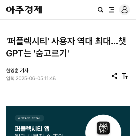
로
아
그
검
전
주
인
색
체
경
메
제
뉴
'퍼플렉시티' 사용자 역대 최대…챗
GPT는 '숨고르기'
한영훈 기자
공
텍
입력 2025-06-05 11:48
유
스
트
크
기