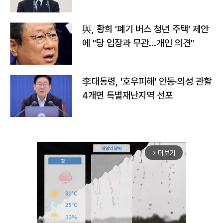
與, 황희 '폐기 버스 청년 주택' 제안
에 "당 입장과 무관…개인 의견"
李대통령, '호우피해' 안동·의성 관할
4개면 특별재난지역 선포
더보기
arrow_forward_ios