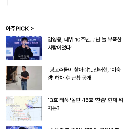
아주PICK >
임영웅, 데뷔 10주년…"난 늘 부족한
사람이었다"
"광고주들이 찾아줘"…진태현, '이숙
캠' 하차 후 근황 공개
13호 태풍 '돌핀'·15호 '찬홈' 현재 위
치는?