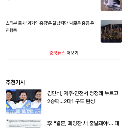
스티븐 로치 '과거의 홍콩'은 끝났지만 '새로운 홍콩'은
진행중
중국뉴스
더보기
추천기사
김민석, 제주·인천서 정청래 누르고
2승째…2대1 구도 완성
李 "결혼, 희망찬 새 출발돼야"… 대