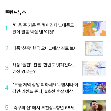
트렌드뉴스
"다음 주 기온 뚝 떨어진다"…태풍도
1
없이 열돔 박살 낸 '이것'
2
태풍 '찬홈' 한국 오나…예상 경로 보니
태풍 '돌핀'·'찬홈' 한반도 빗겨간다…
3
예상 경로는?
"오늘 저녁 상암 피하세요"…맨시티·이
4
강인·리센느 뜬다, 6호선 혼잡 예상
5
'축구의 신' 메시 부친상…향년 68세