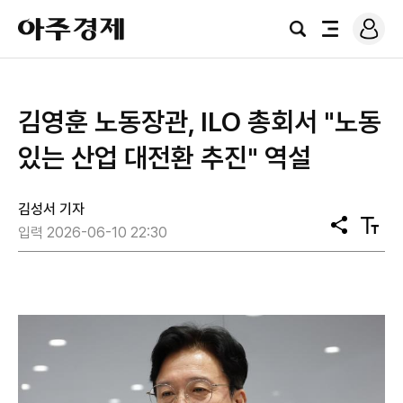
로
아
그
검
전
주
인
색
체
경
메
제
뉴
김영훈 노동장관, ILO 총회서 "노동
있는 산업 대전환 추진" 역설
김성서 기자
공
텍
입력 2026-06-10 22:30
유
스
트
크
기