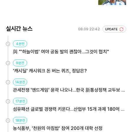
실시간 뉴스
08.09 22:42
UPDATE
4분전
與 "'하늘이법' 여야 공동 발의 괜찮아…그것이 협치"
9분전
'캐시딜' 캐시워크 돈 버는 퀴즈, 정답은?
14분전
관세전쟁 '엔드게임' 윤곽 나오나…한국 新통상정책 교두보 활
용해야
17분전
섬유패션 글로벌 경쟁력 키운다…산업부 15개 과제 180억 지
원
18분전
농식품부, '천원의 아침밥' 참여 200개 대학 선정