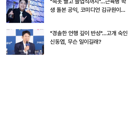
"속옷 빨고 졸업식까지"…근육병 학
생 돌본 공익, 코미디언 김규원이었
다
"경솔한 언행 깊이 반성"…고개 숙인
신동엽, 무슨 일이길래?