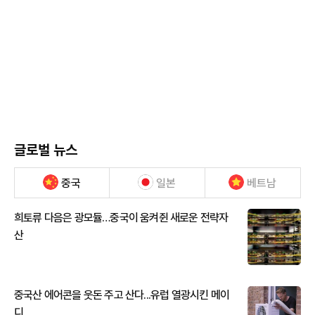
글로벌 뉴스
중국
일본
베트남
희토류 다음은 광모듈…중국이 움켜쥔 새로운 전략자
산
중국산 에어콘을 웃돈 주고 산다...유럽 열광시킨 메이
디