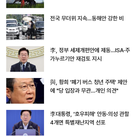
전국 무더위 지속…동해안 강한 비
李, 정부 세제개편안에 제동…ISA·주
가누르기안 재검토 지시
與, 황희 '폐기 버스 청년 주택' 제안
에 "당 입장과 무관…개인 의견"
李대통령, '호우피해' 안동·의성 관할
4개면 특별재난지역 선포