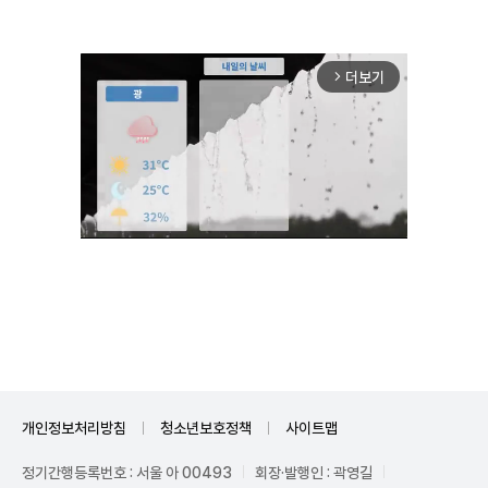
더보기
arrow_forward_ios
Unmute
개인정보처리방침
청소년보호정책
사이트맵
정기간행등록번호 : 서울 아 00493
회장·발행인 : 곽영길