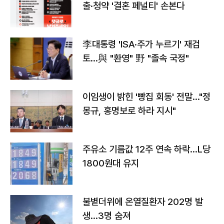
출·청약 '결혼 페널티' 손본다
李대통령 'ISA·주가 누르기' 재검
토…與 "환영" 野 "졸속 국정"
이임생이 밝힌 '빵집 회동' 전말…"정
몽규, 홍명보로 하라 지시"
주유소 기름값 12주 연속 하락…L당
1800원대 유지
불볕더위에 온열질환자 202명 발
생…3명 숨져