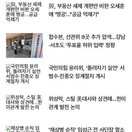
與, 부동산 세제 개편안 비판 오세훈
에 '맹공'…"공급 억제기"
합수본, 선관위 9곳 추가 압색…강남
·서초도 '투표율 허위 입력' 정황
국민의힘 윤리위, '돌려차기 실언' 서
범수·진종오 징계절차 개시
위성락, 스틸 美대사와 상견례…한미
관계 발전 논의
'채상병 순직' 임성근 전 사단장 항소