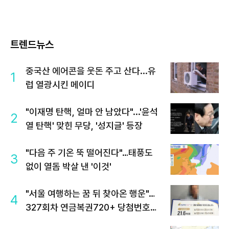
트렌드뉴스
중국산 에어콘을 웃돈 주고 산다...유
1
럽 열광시킨 메이디
"이재명 탄핵, 얼마 안 남았다"...'윤석
2
열 탄핵' 맞힌 무당, '성지글' 등장
"다음 주 기온 뚝 떨어진다"…태풍도
3
없이 열돔 박살 낸 '이것'
"서울 여행하는 꿈 뒤 찾아온 행운"…
4
327회차 연금복권720+ 당첨번호조
회 주목