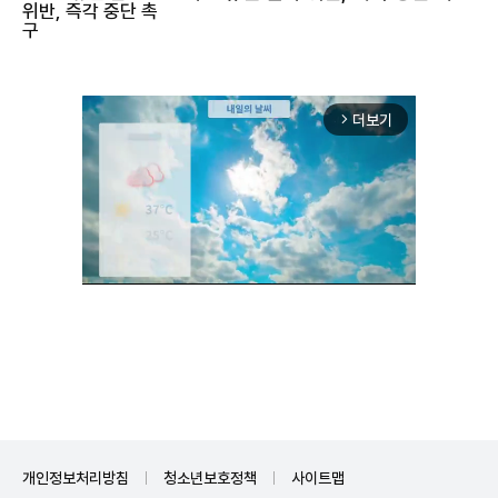
구"
더보기
arrow_forward_ios
Unmute
개인정보처리방침
청소년보호정책
사이트맵