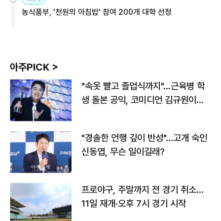
농식품부, '천원의 아침밥' 참여 200개 대학 선정
아주PICK >
"속옷 빨고 졸업식까지"…근육병 학
생 돌본 공익, 코미디언 김규원이었
다
"경솔한 언행 깊이 반성"…고개 숙인
신동엽, 무슨 일이길래?
프로야구, 주말까지 전 경기 취소…
11일 재개·오후 7시 경기 시작