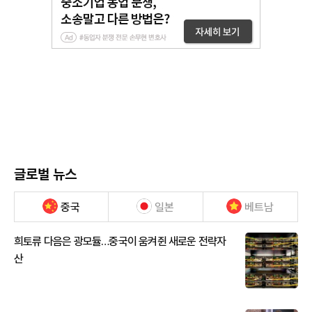
글로벌 뉴스
중국
일본
베트남
희토류 다음은 광모듈…중국이 움켜쥔 새로운 전략자
산