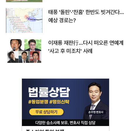
태풍 '돌핀'·'찬홈' 한반도 빗겨간다…
예상 경로는?
이재룡 재판行…다시 떠오른 연예계
'사고 후 미조치' 사례