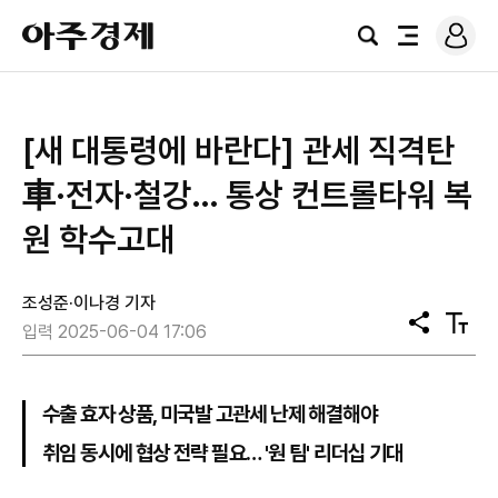
로
아
그
검
전
주
인
색
체
경
메
제
뉴
[새 대통령에 바란다] 관세 직격탄
車·전자·철강… 통상 컨트롤타워 복
원 학수고대
조성준·이나경 기자
공
텍
입력 2025-06-04 17:06
유
스
트
크
기
수출 효자 상품, 미국발 고관세 난제 해결해야
취임 동시에 협상 전략 필요… '원 팀' 리더십 기대