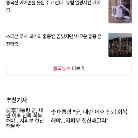
중국산 에어콘을 웃돈 주고 산다...유럽 열광시킨 메이
디
스티븐 로치 '과거의 홍콩'은 끝났지만 '새로운 홍콩'은
진행중
중국뉴스
더보기
추천기사
李대통령 "군, 내란 이후 신뢰 회복
해야…지휘부 헌신해달라"