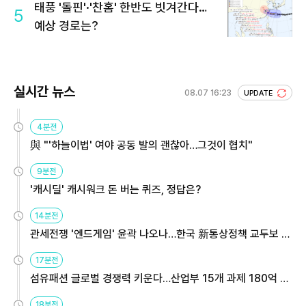
태풍 '돌핀'·'찬홈' 한반도 빗겨간다…
5
예상 경로는?
실시간 뉴스
08.07 16:23
UPDATE
4분전
與 "'하늘이법' 여야 공동 발의 괜찮아…그것이 협치"
9분전
'캐시딜' 캐시워크 돈 버는 퀴즈, 정답은?
14분전
관세전쟁 '엔드게임' 윤곽 나오나…한국 新통상정책 교두보 활
용해야
17분전
섬유패션 글로벌 경쟁력 키운다…산업부 15개 과제 180억 지
원
18분전