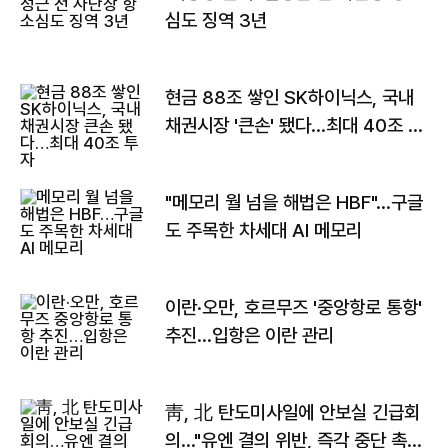
심도 징역 3년
현금 88조 쌓인 SK하이닉스, 국내
채권시장 '큰손' 됐다…최대 40조 투
자
"메모리 월 넘을 해법은 HBF"…구글
도 주목한 차세대 AI 메모리
이란·오만, 호르무즈 '중앙항로 통항'
추진…입항은 이란 관리
靑, 北 탄도미사일에 안보실 긴급회
의…"유엔 결의 위반, 즉각 중단 촉