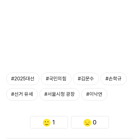
#2025대선
#국민의힘
#김문수
#손학규
#선거 유세
#서울시청 광장
#이낙연
1
0