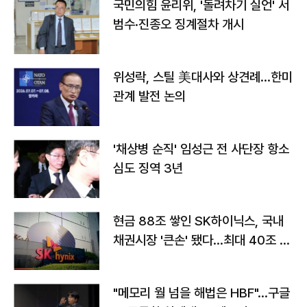
국민의힘 윤리위, '돌려차기 실언' 서
범수·진종오 징계절차 개시
위성락, 스틸 美대사와 상견례…한미
관계 발전 논의
'채상병 순직' 임성근 전 사단장 항소
심도 징역 3년
현금 88조 쌓인 SK하이닉스, 국내
채권시장 '큰손' 됐다…최대 40조 투
자
"메모리 월 넘을 해법은 HBF"…구글