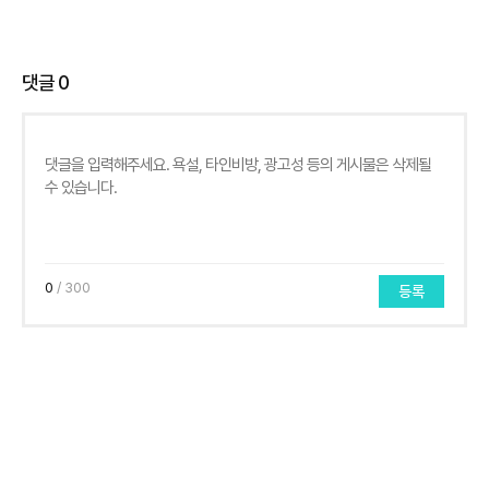
댓글
0
0
/ 300
등록