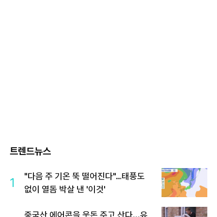
트렌드뉴스
"다음 주 기온 뚝 떨어진다"…태풍도
1
없이 열돔 박살 낸 '이것'
중국산 에어콘을 웃돈 주고 산다...유