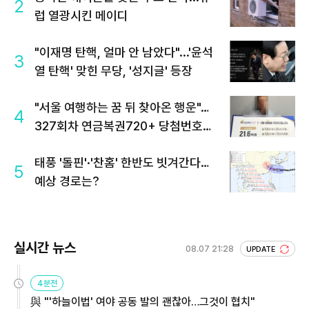
2
럽 열광시킨 메이디
"이재명 탄핵, 얼마 안 남았다"...'윤석
3
열 탄핵' 맞힌 무당, '성지글' 등장
"서울 여행하는 꿈 뒤 찾아온 행운"…
4
327회차 연금복권720+ 당첨번호조
회 주목
태풍 '돌핀'·'찬홈' 한반도 빗겨간다…
5
예상 경로는?
실시간 뉴스
08.07 21:28
UPDATE
4분전
與 "'하늘이법' 여야 공동 발의 괜찮아…그것이 협치"