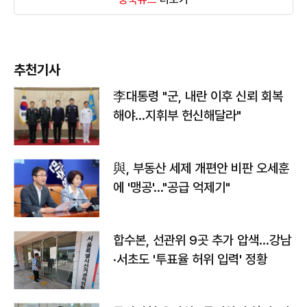
추천기사
李대통령 "군, 내란 이후 신뢰 회복
해야…지휘부 헌신해달라"
與, 부동산 세제 개편안 비판 오세훈
에 '맹공'…"공급 억제기"
합수본, 선관위 9곳 추가 압색…강남
·서초도 '투표율 허위 입력' 정황