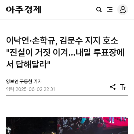
로
아
그
검
전
주
인
색
체
경
메
제
뉴
이낙연·손학규, 김문수 지지 호소
"진실이 거짓 이겨…내일 투표장에
서 답해달라"
양보연·구동현 기자
공
텍
입력 2025-06-02 22:31
유
스
트
크
기