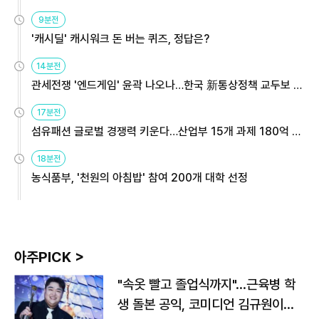
9분전
'캐시딜' 캐시워크 돈 버는 퀴즈, 정답은?
14분전
관세전쟁 '엔드게임' 윤곽 나오나…한국 新통상정책 교두보 활
용해야
17분전
섬유패션 글로벌 경쟁력 키운다…산업부 15개 과제 180억 지
원
18분전
농식품부, '천원의 아침밥' 참여 200개 대학 선정
아주PICK >
"속옷 빨고 졸업식까지"…근육병 학
생 돌본 공익, 코미디언 김규원이었