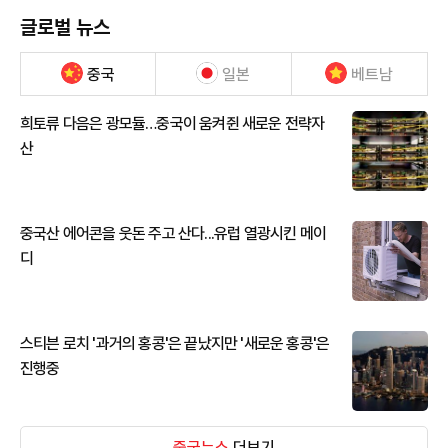
글로벌 뉴스
중국
일본
베트남
희토류 다음은 광모듈…중국이 움켜쥔 새로운 전략자
산
중국산 에어콘을 웃돈 주고 산다...유럽 열광시킨 메이
디
스티븐 로치 '과거의 홍콩'은 끝났지만 '새로운 홍콩'은
진행중
중국뉴스
더보기