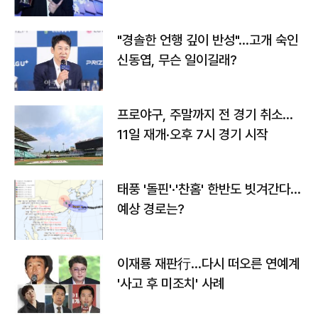
다
"경솔한 언행 깊이 반성"…고개 숙인
신동엽, 무슨 일이길래?
프로야구, 주말까지 전 경기 취소…
11일 재개·오후 7시 경기 시작
태풍 '돌핀'·'찬홈' 한반도 빗겨간다…
예상 경로는?
이재룡 재판行…다시 떠오른 연예계
'사고 후 미조치' 사례