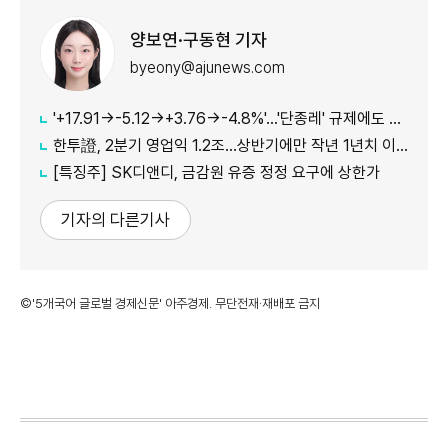
양보연·구동현 기자
byeony@ajunews.com
'+17.91→-5.12→+3.76→-4.8%'…'단종레' 규제에도 여전히 롤러코스터 타는 코스피
한투證, 2분기 영업익 1.2조…상반기에만 작년 1년치 이익만큼 벌었다
[특징주] SK디앤디, 금감원 유증 정정 요구에 상한가
기자의 다른기사
©'5개국어 글로벌 경제신문' 아주경제. 무단전재·재배포 금지