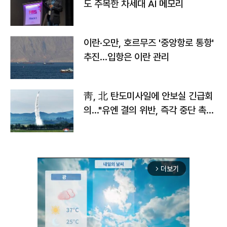
도 주목한 차세대 AI 메모리
이란·오만, 호르무즈 '중앙항로 통항'
추진…입항은 이란 관리
靑, 北 탄도미사일에 안보실 긴급회
의…"유엔 결의 위반, 즉각 중단 촉
구"
더보기
arrow_forward_ios