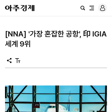
로
아
그
검
전
주
인
색
체
경
메
제
뉴
[NNA] '가장 혼잡한 공항', 印 IGIA
세계 9위
공
텍
유
스
트
크
기