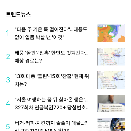
트렌드뉴스
"다음 주 기온 뚝 떨어진다"…태풍도
1
없이 열돔 박살 낸 '이것'
태풍 '돌핀'·'찬홈' 한반도 빗겨간다…
2
예상 경로는?
13호 태풍 '돌핀'·15호 '찬홈' 현재 위
3
치는?
"서울 여행하는 꿈 뒤 찾아온 행운"…
4
327회차 연금복권720+ 당첨번호조
회 주목
버거·커피·치킨까지 줄줄이 매물…외
5
식 프랜차이즈 M&A '활기'