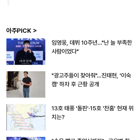
아주PICK >
임영웅, 데뷔 10주년…"난 늘 부족한
사람이었다"
"광고주들이 찾아줘"…진태현, '이숙
캠' 하차 후 근황 공개
13호 태풍 '돌핀'·15호 '찬홈' 현재 위
치는?