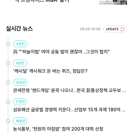
실시간 뉴스
08.09 10:06
UPDATE
4분전
與 "'하늘이법' 여야 공동 발의 괜찮아…그것이 협치"
9분전
'캐시딜' 캐시워크 돈 버는 퀴즈, 정답은?
14분전
관세전쟁 '엔드게임' 윤곽 나오나…한국 新통상정책 교두보 활
용해야
17분전
섬유패션 글로벌 경쟁력 키운다…산업부 15개 과제 180억 지
원
18분전
농식품부, '천원의 아침밥' 참여 200개 대학 선정