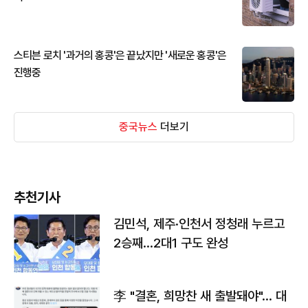
스티븐 로치 '과거의 홍콩'은 끝났지만 '새로운 홍콩'은
진행중
중국뉴스
더보기
추천기사
김민석, 제주·인천서 정청래 누르고
2승째…2대1 구도 완성
李 "결혼, 희망찬 새 출발돼야"… 대