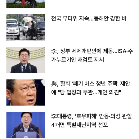
전국 무더위 지속…동해안 강한 비
李, 정부 세제개편안에 제동…ISA·주
가누르기안 재검토 지시
與, 황희 '폐기 버스 청년 주택' 제안
에 "당 입장과 무관…개인 의견"
李대통령, '호우피해' 안동·의성 관할
4개면 특별재난지역 선포