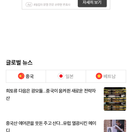
글로벌 뉴스
중국
일본
베트남
희토류 다음은 광모듈…중국이 움켜쥔 새로운 전략자
산
중국산 에어콘을 웃돈 주고 산다...유럽 열광시킨 메이
디