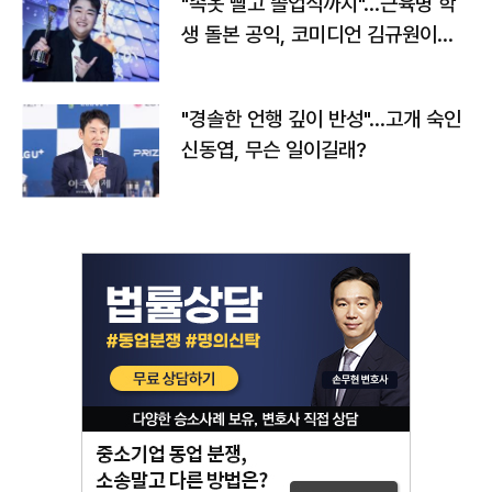
"속옷 빨고 졸업식까지"…근육병 학
생 돌본 공익, 코미디언 김규원이었
다
"경솔한 언행 깊이 반성"…고개 숙인
신동엽, 무슨 일이길래?