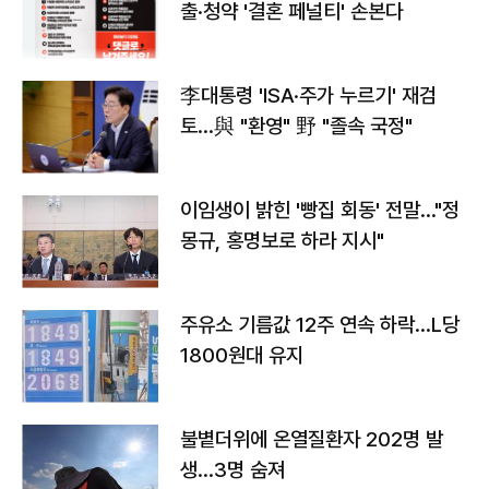
출·청약 '결혼 페널티' 손본다
李대통령 'ISA·주가 누르기' 재검
토…與 "환영" 野 "졸속 국정"
이임생이 밝힌 '빵집 회동' 전말…"정
몽규, 홍명보로 하라 지시"
주유소 기름값 12주 연속 하락…L당
1800원대 유지
불볕더위에 온열질환자 202명 발
생…3명 숨져