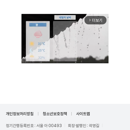
더보기
arrow_forward_ios
Unmute
개인정보처리방침
청소년보호정책
사이트맵
정기간행등록번호 : 서울 아 00493
회장·발행인 : 곽영길