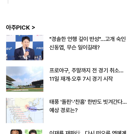
아주PICK >
"경솔한 언행 깊이 반성"…고개 숙인
신동엽, 무슨 일이길래?
프로야구, 주말까지 전 경기 취소…
11일 재개·오후 7시 경기 시작
태풍 '돌핀'·'찬홈' 한반도 빗겨간다…
예상 경로는?
이재룡 재판行…다시 떠오른 연예계