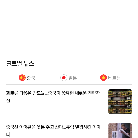
글로벌 뉴스
중국
일본
베트남
희토류 다음은 광모듈…중국이 움켜쥔 새로운 전략자
산
중국산 에어콘을 웃돈 주고 산다...유럽 열광시킨 메이
디