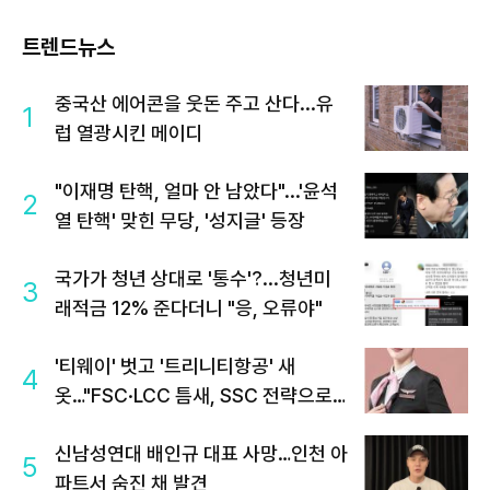
트렌드뉴스
중국산 에어콘을 웃돈 주고 산다...유
1
럽 열광시킨 메이디
"이재명 탄핵, 얼마 안 남았다"...'윤석
2
열 탄핵' 맞힌 무당, '성지글' 등장
국가가 청년 상대로 '통수'?...청년미
3
래적금 12% 준다더니 "응, 오류야"
'티웨이' 벗고 '트리니티항공' 새
4
옷…"FSC·LCC 틈새, SSC 전략으로
공략"
신남성연대 배인규 대표 사망…인천 아
5
파트서 숨진 채 발견