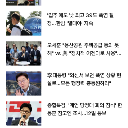
타는 코스피
'입추'에도 낮 최고 39도 폭염 절
정…한밤 '열대야' 지속
오세훈 "용산공원 주택공급 동의 못
해" vs 與 "정치적 어젠다로 사용"
맞불
李대통령 "외신서 보던 폭염 상황 현
실로…모든 행정력 총동원하라"
종합특검, '계엄 당정대 회의 참석' 한
동훈 참고인 조사...12일 통보