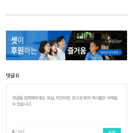
댓글
0
0
/ 300
등록