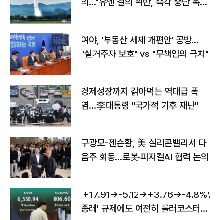
의…"유엔 결의 위반, 즉각 중단 촉
구"
여야, '부동산 세제 개편안' 공방…
"실거주자 보호" vs "무책임의 극치"
경제성장까지 갉아먹는 역대급 폭
염…李대통령 "국가적 기후 재난"
구광모-젠슨황, 美 실리콘밸리서 다
음주 회동…로봇·피지컬AI 협력 논의
'+17.91→-5.12→+3.76→-4.8%'…'
종레' 규제에도 여전히 롤러코스터