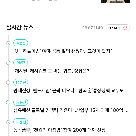
실시간 뉴스
08.07 11:49
UPDATE
4분전
與 "'하늘이법' 여야 공동 발의 괜찮아…그것이 협치"
9분전
'캐시딜' 캐시워크 돈 버는 퀴즈, 정답은?
14분전
관세전쟁 '엔드게임' 윤곽 나오나…한국 新통상정책 교두보 활
용해야
17분전
섬유패션 글로벌 경쟁력 키운다…산업부 15개 과제 180억 지
원
18분전
농식품부, '천원의 아침밥' 참여 200개 대학 선정