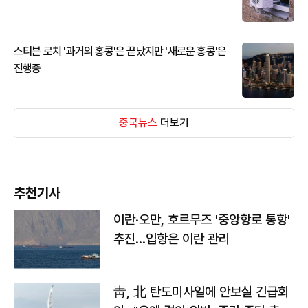
스티븐 로치 '과거의 홍콩'은 끝났지만 '새로운 홍콩'은
진행중
중국뉴스
더보기
추천기사
이란·오만, 호르무즈 '중앙항로 통항'
추진…입항은 이란 관리
靑, 北 탄도미사일에 안보실 긴급회