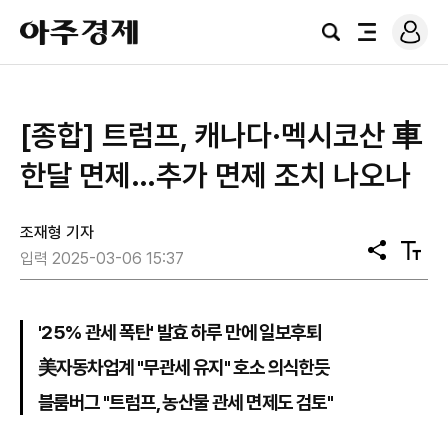
로
아
그
검
전
주
인
색
체
경
메
제
뉴
[종합] 트럼프, 캐나다·멕시코산 車
한달 면제…추가 면제 조치 나오나
조재형 기자
공
텍
입력 2025-03-06 15:37
유
스
트
크
기
'25% 관세 폭탄' 발효 하루 만에 일보후퇴
美자동차업계 "무관세 유지" 호소 의식한듯
블룸버그 "트럼프, 농산물 관세 면제도 검토"