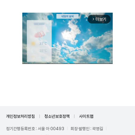
더보기
arrow_forward_ios
Unmute
개인정보처리방침
청소년보호정책
사이트맵
정기간행등록번호 : 서울 아 00493
회장·발행인 : 곽영길