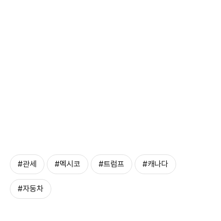
#관세
#멕시코
#트럼프
#캐나다
#자동차